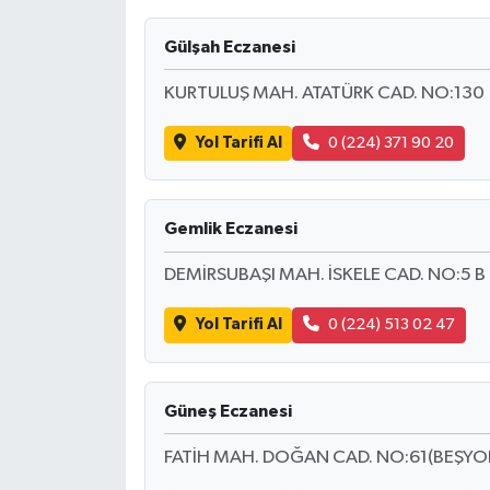
Gülşah Eczanesi
KURTULUŞ MAH. ATATÜRK CAD. NO:130
Yol Tarifi Al
0 (224) 371 90 20
Gemlik Eczanesi
DEMİRSUBAŞI MAH. İSKELE CAD. NO:5 B
Yol Tarifi Al
0 (224) 513 02 47
Güneş Eczanesi
FATİH MAH. DOĞAN CAD. NO:61(BEŞYOL AL