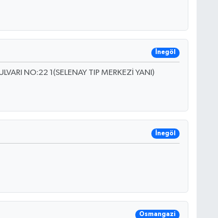
İnegöl
ARI NO:22 1(SELENAY TIP MERKEZİ YANI)
İnegöl
Osmangazi