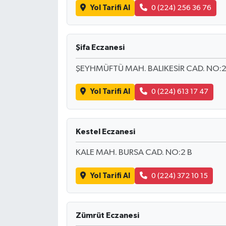
Yol Tarifi Al
0 (224) 256 36 76
Şifa Eczanesi
ŞEYHMÜFTÜ MAH. BALIKESİR CAD. NO:28
Yol Tarifi Al
0 (224) 613 17 47
Kestel Eczanesi
KALE MAH. BURSA CAD. NO:2 B
Yol Tarifi Al
0 (224) 372 10 15
Zümrüt Eczanesi