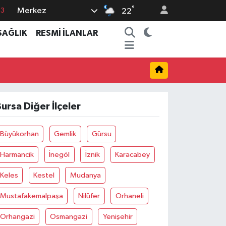
°
Merkez
22
0
SAĞLIK
RESMİ İLANLAR
08
0
5
0
ursa Diğer İlçeler
Büyükorhan
Gemlik
Gürsu
Harmancik
İnegöl
İznik
Karacabey
Keles
Kestel
Mudanya
Mustafakemalpaşa
Nilüfer
Orhaneli
Orhangazi
Osmangazi
Yenişehir