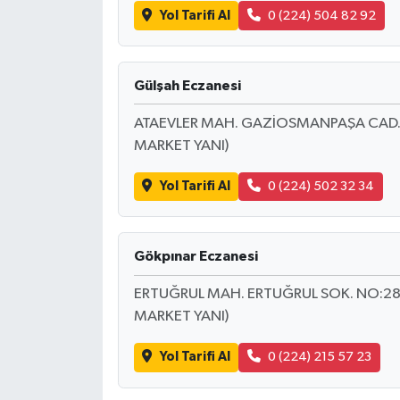
Yol Tarifi Al
0 (224) 504 82 92
Gülşah Eczanesi
ATAEVLER MAH. GAZİOSMANPAŞA CAD. NO
MARKET YANI)
Yol Tarifi Al
0 (224) 502 32 34
Gökpınar Eczanesi
ERTUĞRUL MAH. ERTUĞRUL SOK. NO:28 
MARKET YANI)
Yol Tarifi Al
0 (224) 215 57 23