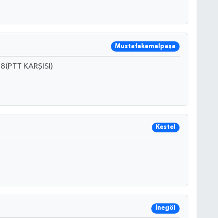
Mustafakemalpaşa
(PTT KARŞISI)
Kestel
İnegöl