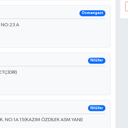
Osmangazi
 NO:23 A
Nilüfer
TÇİDİR)
Nilüfer
. NO:1A 15(KAZIM ÖZDİLEK ASM YANI)