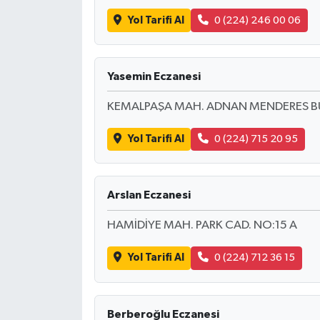
Yol Tarifi Al
0 (224) 246 00 06
Yasemin Eczanesi
KEMALPAŞA MAH. ADNAN MENDERES BULV
Yol Tarifi Al
0 (224) 715 20 95
Arslan Eczanesi
HAMİDİYE MAH. PARK CAD. NO:15 A
Yol Tarifi Al
0 (224) 712 36 15
Berberoğlu Eczanesi