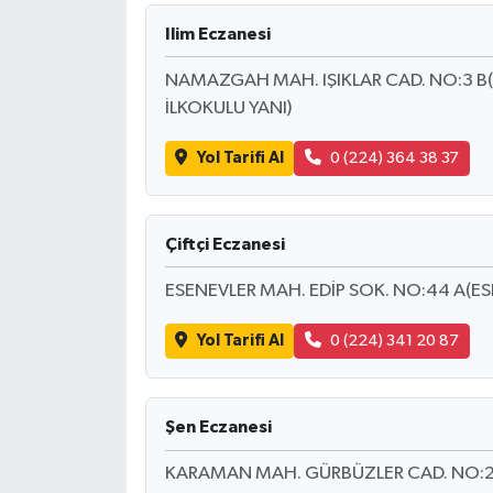
Ilim Eczanesi
NAMAZGAH MAH. IŞIKLAR CAD. NO:3 
İLKOKULU YANI)
Yol Tarifi Al
0 (224) 364 38 37
Çiftçi Eczanesi
ESENEVLER MAH. EDİP SOK. NO:44 A(ES
Yol Tarifi Al
0 (224) 341 20 87
Şen Eczanesi
KARAMAN MAH. GÜRBÜZLER CAD. NO:22