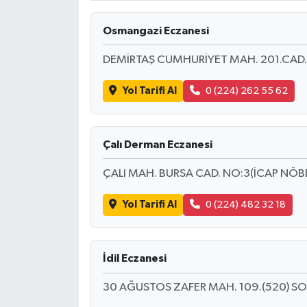
Osmangazi Eczanesi
DEMİRTAŞ CUMHURİYET MAH. 201.CAD.
Yol Tarifi Al
0 (224) 262 55 62
Çalı Derman Eczanesi
ÇALI MAH. BURSA CAD. NO:3(İCAP NÖBE
Yol Tarifi Al
0 (224) 482 32 18
İdil Eczanesi
30 AĞUSTOS ZAFER MAH. 109.(520) SOK