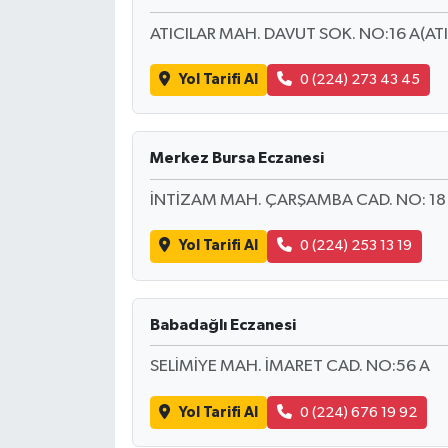
ATICILAR MAH. DAVUT SOK. NO:16 A(ATI
Yol Tarifi Al
0 (224) 273 43 45
Merkez Bursa Eczanesi
İNTİZAM MAH. ÇARŞAMBA CAD. NO: 18 A(YE
Yol Tarifi Al
0 (224) 253 13 19
Babadağlı Eczanesi
SELİMİYE MAH. İMARET CAD. NO:56 A
Yol Tarifi Al
0 (224) 676 19 92