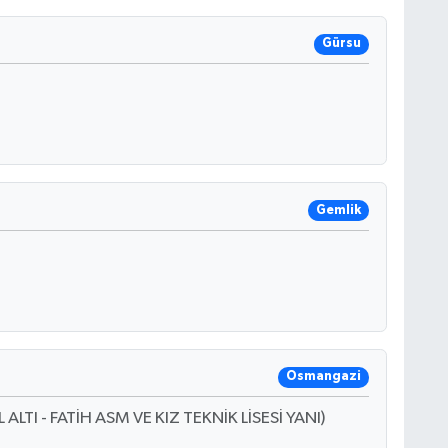
Gürsu
Gemlik
Osmangazi
TI - FATİH ASM VE KIZ TEKNİK LİSESİ YANI)