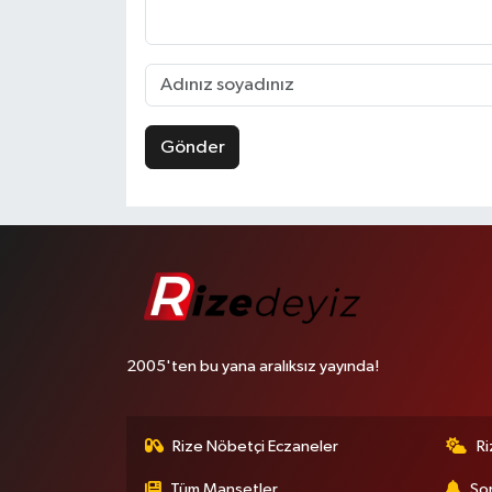
Gönder
2005'ten bu yana aralıksız yayında!
Rize Nöbetçi Eczaneler
R
Tüm Manşetler
Son