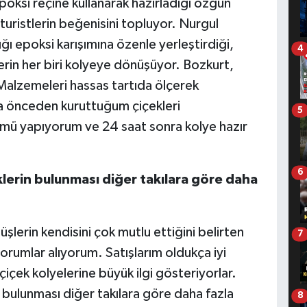
poksi reçine kullanarak hazırladığı özgün
turistlerin beğenisini topluyor. Nurgul
ğı epoksi karışımına özenle yerleştirdiği,
4
rin her biri kolyeye dönüşüyor. Bozkurt,
"Malzemeleri hassas tartıda ölçerek
ra önceden kuruttuğum çiçekleri
5
kümü yapıyorum ve 24 saat sonra kolye hazır
6
klerin bulunması diğer takılara göre daha
şlerin kendisini çok mutlu ettiğini belirten
7
rumlar alıyorum. Satışlarım oldukça iyi
ı çiçek kolyelerine büyük ilgi gösteriyorlar.
n bulunması diğer takılara göre daha fazla
8