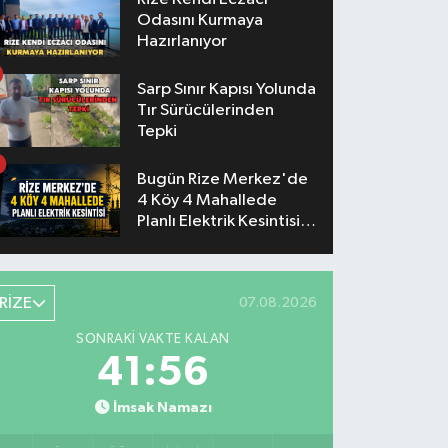
Odasını Kurmaya
Hazırlanıyor
Sarp Sınır Kapısı Yolunda
Tır Sürücülerinden
Tepki
Bugün Rize Merkez'de
4 Köy 4 Mahallede
Planlı Elektrik Kesintisi
Yaşanacak
RİZE
07.08.2026
SONRAKI VAKTE KALAN
41:55
İmsak Namazı