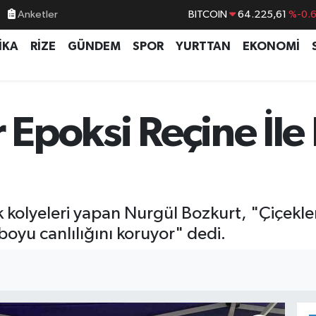
Anketler
BITCOIN
64.225,61
%-0.
DOLAR
47,6704
%
İKA
RİZE
GÜNDEM
SPOR
YURTTAN
EKONOMİ
EURO
55,0406
%-0.
STERLİN
64,2143
%
GRAM ALTIN
6510.40
%0.4
r Epoksi Reçine İle
BİST100
13.799
%7
ek kolyeleri yapan Nurgül Bozkurt, "Çiçekle
oyu canlılığını koruyor" dedi.