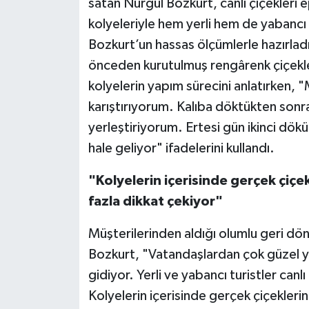
satan Nurgül Bozkurt, canlı çiçekleri e
kolyeleriyle hem yerli hem de yabancı 
Bozkurt’un hassas ölçümlerle hazırladı
önceden kurutulmuş rengârenk çiçekle
kolyelerin yapım sürecini anlatırken, 
karıştırıyorum. Kalıba döktükten son
yerleştiriyorum. Ertesi gün ikinci dö
hale geliyor" ifadelerini kullandı.
"Kolyelerin içerisinde gerçek çiçe
fazla dikkat çekiyor"
Müşterilerinden aldığı olumlu geri dönü
Bozkurt, "Vatandaşlardan çok güzel yo
gidiyor. Yerli ve yabancı turistler canl
Kolyelerin içerisinde gerçek çiçekleri