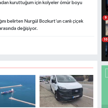
lmadan kuruttuğum için kolyeler ömür boyu
9
ğını belirten Nurgül Bozkurt’un canlı çiçek
a arasında değişiyor.
10