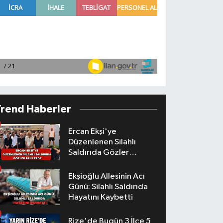
Trend Haberler
Ercan Ekşi'ye
Düzenlenen Silahlı
Saldırıda Gözler
Faillerde
Ekşioğlu Aİlesinin Acı
Günü: Silahlı Saldırıda
Hayatını Kaybetti
Rize'de Bugün 3 İlçe 5