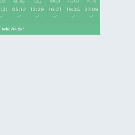
SAK
GÜNEŞ
ÖĞLE
İKINDI
AKŞAM
YATSI
:31
05:12
12:29
16:21
19:35
21:09
Aylık Vakitler