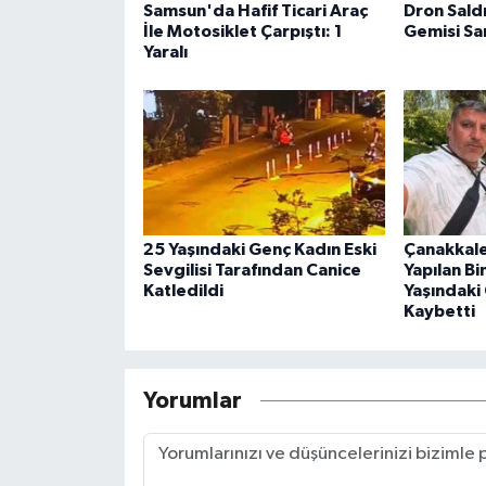
Samsun'da Hafif Ticari Araç
Dron Sald
İle Motosiklet Çarpıştı: 1
Gemisi S
Yaralı
25 Yaşındaki Genç Kadın Eski
Çanakkale
Sevgilisi Tarafından Canice
Yapılan B
Katledildi
Yaşındaki
Kaybetti
Yorumlar