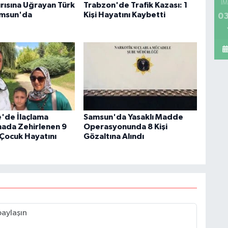
İM
ırısına Uğrayan Türk
Trabzon'de Trafik Kazası: 1
amsun'da
Kişi Hayatını Kaybetti
03
'de İlaçlama
Samsun'da Yasaklı Madde
inada Zehirlenen 9
Operasyonunda 8 Kişi
 Çocuk Hayatını
Gözaltına Alındı