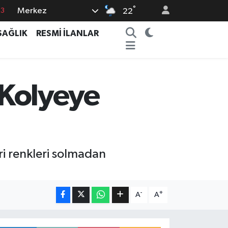
°
Merkez
63
22
0
SAĞLIK
RESMİ İLANLAR
08
0
5
 Kolyeye
0
ri renkleri solmadan
-
+
A
A