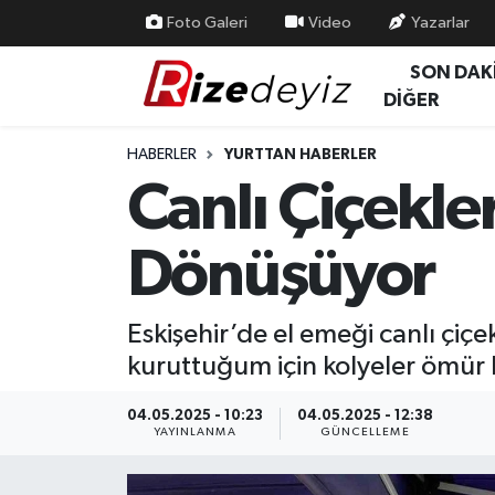
Foto Galeri
Video
Yazarlar
SON DAK
Spor
Rize Nöbetçi Eczaneler
DİĞER
Gündem
Rize Hava Durumu
HABERLER
YURTTAN HABERLER
Canlı Çiçekle
Yurttan Haberler
Rize Trafik Yoğunluk Haritası
Dönüşüyor
Ekonomi
Süper Lig Puan Durumu ve Fikstür
Teknoloji
Tüm Manşetler
Eskişehir’de el emeği canlı çiç
kuruttuğum için kolyeler ömür b
Sağlık
Son Dakika Haberleri
04.05.2025 - 10:23
04.05.2025 - 12:38
Haber Arşivi
YAYINLANMA
GÜNCELLEME