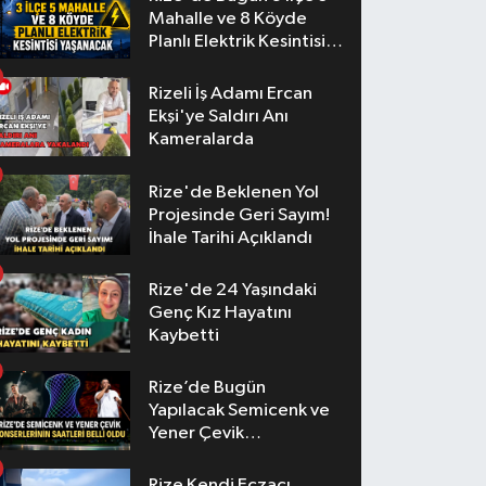
Mahalle ve 8 Köyde
Planlı Elektrik Kesintisi
Yaşanacak
Rizeli İş Adamı Ercan
Ekşi'ye Saldırı Anı
Kameralarda
Rize'de Beklenen Yol
Projesinde Geri Sayım!
İhale Tarihi Açıklandı
Rize'de 24 Yaşındaki
Genç Kız Hayatını
Kaybetti
Rize’de Bugün
Yapılacak Semicenk ve
Yener Çevik
Konserlerinin Saatleri
Belli Oldu
Rize Kendi Eczacı