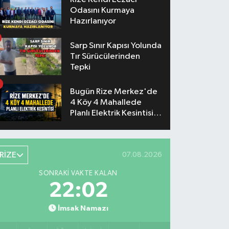
Odasını Kurmaya
Hazırlanıyor
Sarp Sınır Kapısı Yolunda
Tır Sürücülerinden
Tepki
Bugün Rize Merkez'de
4 Köy 4 Mahallede
Planlı Elektrik Kesintisi
Yaşanacak
RİZE
07.08.2026
SONRAKI VAKTE KALAN
22:02
İmsak Namazı