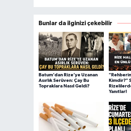
Bunlar da ilginizi çekebilir
Batum’dan Rize’ye Uzanan
"Rehberin
Asırlık Serüven: Çay Bu
Kimdir?" 
Topraklara Nasıl Geldi?
Rizelilerd
Yanıtlar!