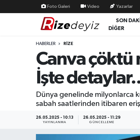
Foto Galeri
Video
Yazarlar
SON DAK
Spor
Rize Nöbetçi Eczaneler
DİĞER
Gündem
Rize Hava Durumu
HABERLER
RIZE
Canva çöktü 
Yurttan Haberler
Rize Trafik Yoğunluk Haritası
İşte detaylar..
Ekonomi
Süper Lig Puan Durumu ve Fikstür
Teknoloji
Tüm Manşetler
Dünya genelinde milyonlarca ku
sabah saatlerinden itibaren er
Sağlık
Son Dakika Haberleri
26.05.2025 - 10:13
26.05.2025 - 11:29
Haber Arşivi
YAYINLANMA
GÜNCELLEME