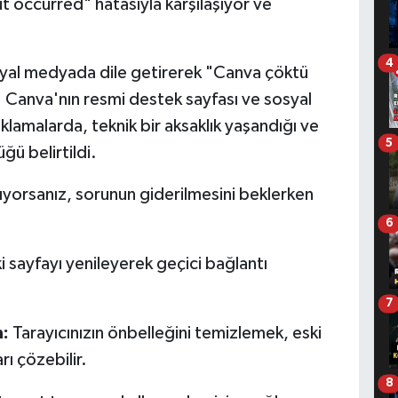
occurred" hatasıyla karşılaşıyor ve
4
 sosyal medyada dile getirerek "Canva çöktü
 Canva'nın resmi destek sayfası ve sosyal
lamalarda, teknik bir aksaklık yaşandığı ve
5
ğü belirtildi.
yorsanız, sorunun giderilmesini beklerken
6
i sayfayı yenileyerek geçici bağlantı
7
n:
Tarayıcınızın önbelleğini temizlemek, eski
rı çözebilir.
8