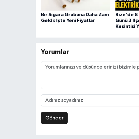
Bir Sigara Grubuna Daha Zam
Rize’de 8
Geldi: İşte Yeni Fiyatlar
Günü 3 İlç
Kesintisi 
Yorumlar
Gönder