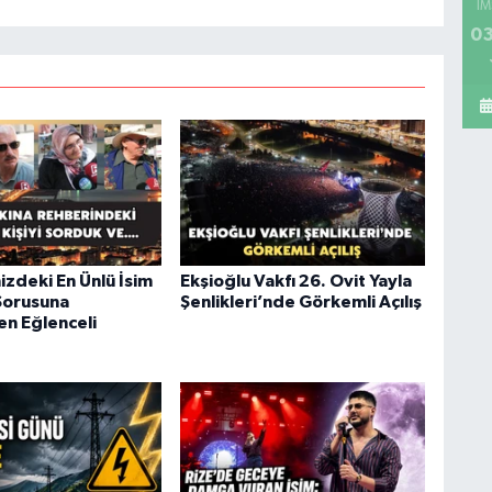
İM
03
izdeki En Ünlü İsim
Ekşioğlu Vakfı 26. Ovit Yayla
Sorusuna
Şenlikleri’nde Görkemli Açılış
en Eğlenceli