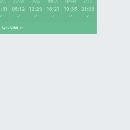
SAK
GÜNEŞ
ÖĞLE
İKINDI
AKŞAM
YATSI
:31
05:12
12:29
16:21
19:35
21:09
Aylık Vakitler