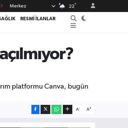
°
Merkez
63
22
16
SAĞLIK
RESMİ İLANLAR
02
07
5
açılmıyor?
0
asarım platformu Canva, bugün
-
+
A
A