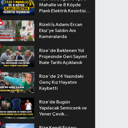
Mahalle ve 8 Köyde
Planlı Elektrik Kesintisi
Yaşanacak
Rizeli İş Adamı Ercan
Ekşi'ye Saldırı Anı
Kameralarda
Rize'de Beklenen Yol
Projesinde Geri Sayım!
İhale Tarihi Açıklandı
Rize'de 24 Yaşındaki
Genç Kız Hayatını
Kaybetti
Rize’de Bugün
Yapılacak Semicenk ve
Yener Çevik
Konserlerinin Saatleri
Belli Oldu
Rize Kendi Eczacı