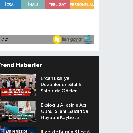
Trend Haberler
Ercan Ekşi'ye
Düzenlenen Silahlı
Saldırıda Gözler
Faillerde
Ekşioğlu Aİlesinin Acı
Günü: Silahlı Saldırıda
Hayatını Kaybetti
Rize'de Bugün 3 İlçe 5