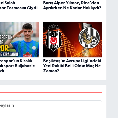
 Salah
Barış Alper Yılmaz, Rize’den
or Formasını Giydi
Ayrılırken Ne Kadar Haklıydı?
zespor’un Kiralık
Beşiktaş'ın Avrupa Ligi'ndeki
okspor: Buljubasic
Yeni Rakibi Belli Oldu: Maç Ne
dı
Zaman?