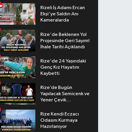
Rizeli İş Adamı Ercan
Ekşi'ye Saldırı Anı
Kameralarda
Rize'de Beklenen Yol
Projesinde Geri Sayım!
İhale Tarihi Açıklandı
Rize'de 24 Yaşındaki
Genç Kız Hayatını
Kaybetti
Rize’de Bugün
Yapılacak Semicenk ve
Yener Çevik
Konserlerinin Saatleri
Belli Oldu
Rize Kendi Eczacı
Odasını Kurmaya
Hazırlanıyor