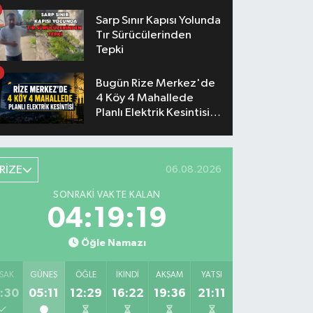
Sarp Sınır Kapısı Yolunda
Tır Sürücülerinden
Tepki
Bugün Rize Merkez'de
4 Köy 4 Mahallede
Planlı Elektrik Kesintisi
Yaşanacak
RİZE
06.08.2026
SONRAKI VAKTE KALAN
04:19:18
Öğle Namazı
SAK
GÜNEŞ
ÖĞLE
İKINDI
AKŞAM
YATSI
:30
05:11
12:29
16:22
19:36
21:11