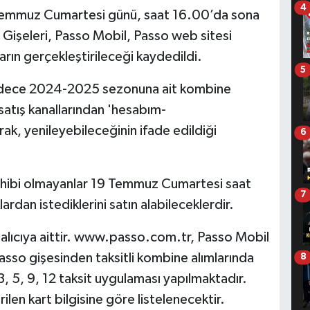
4
 Temmuz Cumartesi günü, saat 16.00’da sona
Gişeleri, Passo Mobil, Passo web sitesi
ın gerçekleştirileceği kaydedildi.
5
sadece 2024-2025 sezonuna ait kombine
 satış kanallarından 'hesabım-
ak, yenileyebileceğinin ifade edildiği
6
ibi olmayanlar 19 Temmuz Cumartesi saat
7
ardan istediklerini satın alabileceklerdir.
ı alıcıya aittir. www.passo.com.tr, Passo Mobil
so gişesinden taksitli kombine alımlarında
8
 3, 5, 9, 12 taksit uygulaması yapılmaktadır.
len kart bilgisine göre listelenecektir.