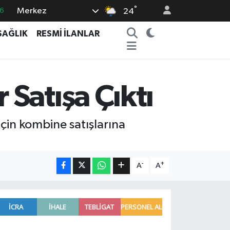
°
6
Merkez
24
5
SAĞLIK
RESMİ İLANLAR
8
2
9
Satışa Çıktı
0
çin kombine satışlarına
-
+
A
A