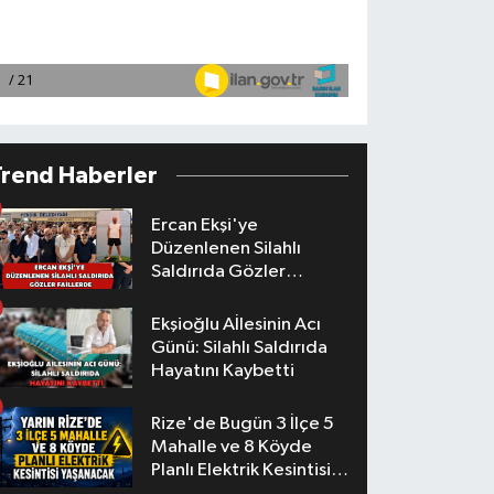
Trend Haberler
Ercan Ekşi'ye
Düzenlenen Silahlı
Saldırıda Gözler
Faillerde
Ekşioğlu Aİlesinin Acı
Günü: Silahlı Saldırıda
Hayatını Kaybetti
Rize'de Bugün 3 İlçe 5
Mahalle ve 8 Köyde
Planlı Elektrik Kesintisi
Yaşanacak