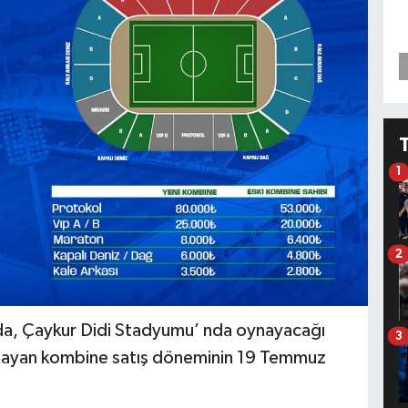
1
2
mada, Çaykur Didi Stadyumu’ nda oynayacağı
3
apsayan kombine satış döneminin 19 Temmuz