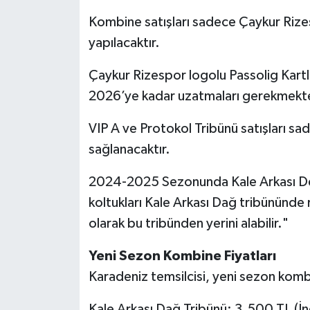
Kombine satışları sadece Çaykur Rizes
yapılacaktır.
Çaykur Rizespor logolu Passolig Kartla
2026’ye kadar uzatmaları gerekmekte
VIP A ve Protokol Tribünü satışları 
sağlanacaktır.
2024-2025 Sezonunda Kale Arkası Deni
koltukları Kale Arkası Dağ tribününde r
olarak bu tribünden yerini alabilir."
Yeni Sezon Kombine Fiyatları
Karadeniz temsilcisi, yeni sezon kombin
Kale Arkası Dağ Tribünü: 3.500 TL (İn