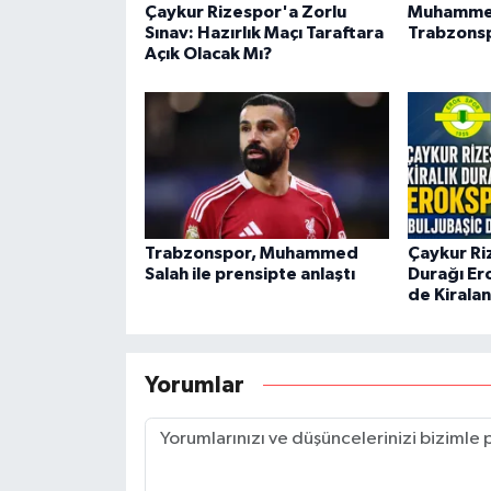
Çaykur Rizespor'a Zorlu
Muhammed
Sınav: Hazırlık Maçı Taraftara
Trabzonsp
Açık Olacak Mı?
Trabzonspor, Muhammed
Çaykur Ri
Salah ile prensipte anlaştı
Durağı Er
de Kiralan
Yorumlar