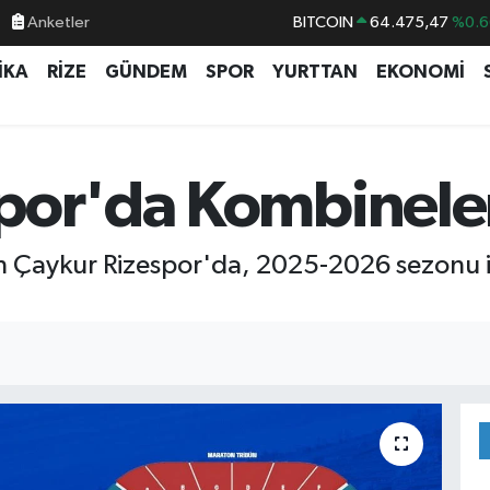
BITCOIN
64.475,47
%0.6
Anketler
DOLAR
47,5971
%0.0
İKA
RİZE
GÜNDEM
SPOR
YURTTAN
EKONOMİ
EURO
55,1336
%0.1
STERLİN
64,2534
%0.2
GRAM ALTIN
6518.23
%0.3
por'da Kombineler 
BİST100
13.703
%
n Çaykur Rizespor'da, 2025-2026 sezonu i