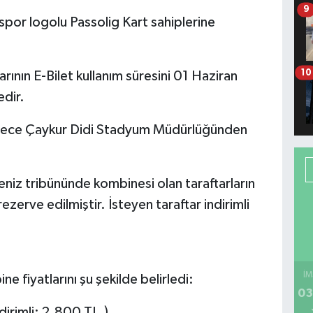
9
por logolu Passolig Kart sahiplerine
10
rının E-Bilet kullanım süresini 01 Haziran
dir.
sadece Çaykur Didi Stadyum Müdürlüğünden
z tribününde kombinesi olan taraftarların
ezerve edilmiştir. İsteyen taraftar indirimli
İM
e fiyatlarını şu şekilde belirledi:
03
dirimli: 2.800 TL.)