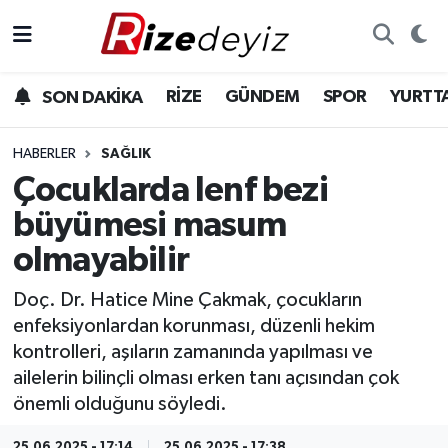
Spor
Rize Nöbetçi Eczaneler
RİZE
GÜNDEM
SPOR
YURTT
SON DAKİKA
Gündem
Rize Hava Durumu
HABERLER
SAĞLIK
Yurttan Haberler
Rize Trafik Yoğunluk Haritası
Çocuklarda lenf bezi
büyümesi masum
Ekonomi
Süper Lig Puan Durumu ve Fikstür
olmayabilir
Teknoloji
Tüm Manşetler
Doç. Dr. Hatice Mine Çakmak, çocukların
enfeksiyonlardan korunması, düzenli hekim
Sağlık
Son Dakika Haberleri
kontrolleri, aşıların zamanında yapılması ve
ailelerin bilinçli olması erken tanı açısından çok
Haber Arşivi
önemli olduğunu söyledi.
25.06.2025 - 17:14
25.06.2025 - 17:38