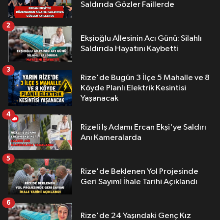
Saldırıda Gözler Faillerde
2
Ekşioğlu Aİlesinin Acı Günü: Silahlı
Saldırıda Hayatını Kaybetti
3
Rize'de Bugün 3 İlçe 5 Mahalle ve 8
Köyde Planlı Elektrik Kesintisi
Yaşanacak
4
Rizeli İş Adamı Ercan Ekşi'ye Saldırı
Anı Kameralarda
5
Rize'de Beklenen Yol Projesinde
Geri Sayım! İhale Tarihi Açıklandı
6
Rize'de 24 Yaşındaki Genç Kız