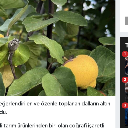
1
2
erlendirilen ve özenle toplanan dalların altın
3
ldu.
 tarım ürünlerinden biri olan coğrafi işaretli