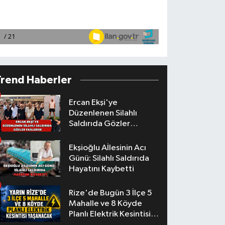
Trend Haberler
Ercan Ekşi'ye
Düzenlenen Silahlı
Saldırıda Gözler
Faillerde
Ekşioğlu Aİlesinin Acı
Günü: Silahlı Saldırıda
Hayatını Kaybetti
Rize'de Bugün 3 İlçe 5
Mahalle ve 8 Köyde
Planlı Elektrik Kesintisi
Yaşanacak