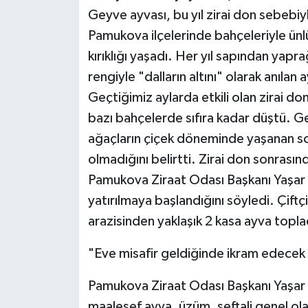
Geyve ayvası, bu yıl zirai don sebebi
Pamukova ilçelerinde bahçeleriyle ünl
kırıklığı yaşadı. Her yıl sapından yapra
rengiyle "dalların altını" olarak anıla
Geçtiğimiz aylarda etkili olan zirai 
bazı bahçelerde sıfıra kadar düştü. G
ağaçların çiçek döneminde yaşanan 
olmadığını belirtti. Zirai don sonrasınd
Pamukova Ziraat Odası Başkanı Yaşar U
yatırılmaya başlandığını söyledi. Çif
arazisinden yaklaşık 2 kasa ayva topladı
"Eve misafir geldiğinde ikram edecek
Pamukova Ziraat Odası Başkanı Yaşar 
maalesef ayva, üzüm, şeftali genel 