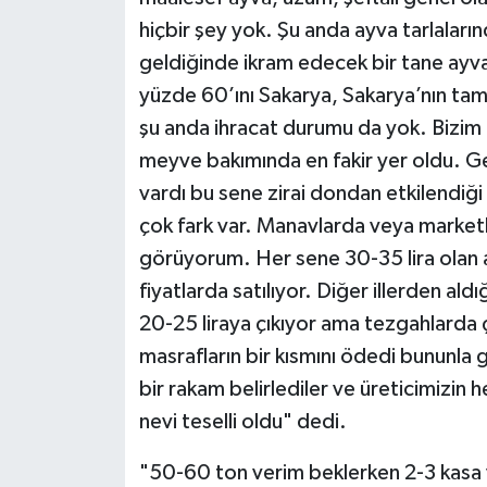
hiçbir şey yok. Şu anda ayva tarlaları
geldiğinde ikram edecek bir tane ay
yüzde 60’ını Sakarya, Sakarya’nın t
şu anda ihracat durumu da yok. Bizim
meyve bakımında en fakir yer oldu. Ge
vardı bu sene zirai dondan etkilendiği
çok fark var. Manavlarda veya marketl
görüyorum. Her sene 30-35 lira olan 
fiyatlarda satılıyor. Diğer illerden ald
20-25 liraya çıkıyor ama tezgahlarda ç
masrafların bir kısmını ödedi bununla 
bir rakam belirlediler ve üreticimizin 
nevi teselli oldu" dedi.
"50-60 ton verim beklerken 2-3 kasa v