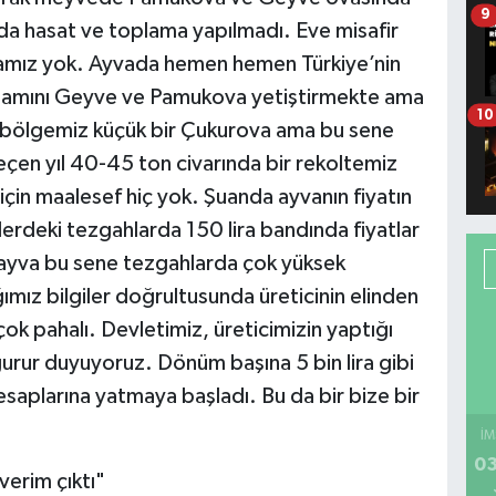
9
nda hasat ve toplama yapılmadı. Eve misafir
vamız yok. Ayvada hemen hemen Türkiye’nin
amamını Geyve ve Pamukova yetiştirmekte ama
10
 bölgemiz küçük bir Çukurova ama bu sene
çen yıl 40-45 ton civarında bir rekoltemiz
 için maalesef hiç yok. Şuanda ayvanın fiyatın
erdeki tezgahlarda 150 lira bandında fiyatlar
ayva bu sene tezgahlarda çok yüksek
ığımız bilgiler doğrultusunda üreticinin elinden
ok pahalı. Devletimiz, üreticimizin yaptığı
gurur duyuyoruz. Dönüm başına 5 bin lira gibi
hesaplarına yatmaya başladı. Bu da bir bize bir
İM
03
erim çıktı"