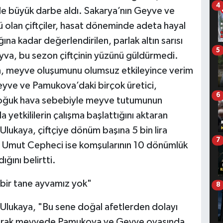
4
yle büyük darbe aldı. Sakarya’nın Geyve ve
ü olan çiftçiler, hasat döneminde adeta hayal
ğına kadar değerlendirilen, parlak altın sarısı
5
n ayva, bu sezon çiftçinin yüzünü güldürmedi.
don, meyve oluşumunu olumsuz etkileyince verim
eyve ve Pamukova’daki birçok üretici,
6
soğuk hava sebebiyle meyve tutumunun
a yetkililerin çalışma başlattığını aktaran
lukaya, çiftçiye dönüm başına 5 bin lira
7
tçi Umut Cepheci ise komşularının 10 dönümlük
ğını belirtti.
 bir tane ayvamız yok"
8
Ulukaya, "Bu sene doğal afetlerden dolayı
olarak meyvede Pamukova ve Geyve ovasında