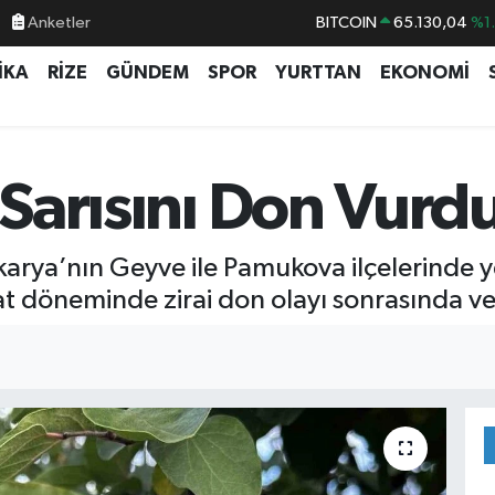
BITCOIN
65.130,04
%1
Anketler
DOLAR
47,7106
%0.
İKA
RİZE
GÜNDEM
SPOR
YURTTAN
EKONOMİ
EURO
55,1652
%0.
STERLİN
64,4046
%0.
GRAM ALTIN
6618.49
%2.
n Sarısını Don Vurd
BİST100
13.773
%-
rya’nın Geyve ile Pamukova ilçelerinde yeti
sat döneminde zirai don olayı sonrasında ve