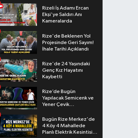
Rizeli İş Adamı Ercan
Ekşi'ye Saldırı Anı
Kameralarda
Rize'de Beklenen Yol
Projesinde Geri Sayım!
İhale Tarihi Açıklandı
Rize'de 24 Yaşındaki
Genç Kız Hayatını
Kaybetti
Rize’de Bugün
Yapılacak Semicenk ve
Yener Çevik
Konserlerinin Saatleri
Belli Oldu
Bugün Rize Merkez'de
4 Köy 4 Mahallede
Planlı Elektrik Kesintisi