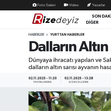
Foto Galeri
Video
Yazarlar
SON DAK
Spor
Rize Nöbetçi Eczaneler
DİĞER
Gündem
Rize Hava Durumu
HABERLER
YURTTAN HABERLER
Dalların Altı
Yurttan Haberler
Rize Trafik Yoğunluk Haritası
Ekonomi
Süper Lig Puan Durumu ve Fikstür
Dünyaya ihracatı yapılan ve Saka
dalların altın sarısı ayvanın ha
Teknoloji
Tüm Manşetler
02.11.2025 - 11:20
02.11.2025 - 13:28
Sağlık
Son Dakika Haberleri
YAYINLANMA
GÜNCELLEME
Haber Arşivi