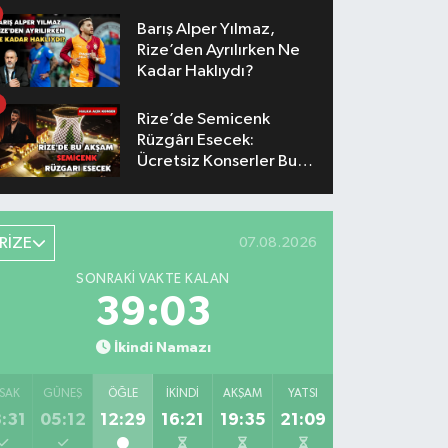
Yaşanacak
Barış Alper Yılmaz,
Rize’den Ayrılırken Ne
Kadar Haklıydı?
Rize’de Semicenk
Rüzgârı Esecek:
Ücretsiz Konserler Bu
Akşam
RİZE
07.08.2026
SONRAKI VAKTE KALAN
39:02
İkindi Namazı
SAK
GÜNEŞ
ÖĞLE
İKINDI
AKŞAM
YATSI
:31
05:12
12:29
16:21
19:35
21:09