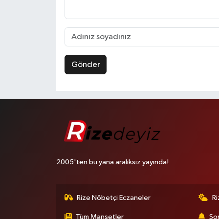
Gönder
2005'ten bu yana aralıksız yayında!
Rize Nöbetçi Eczaneler
R
Tüm Manşetler
Son