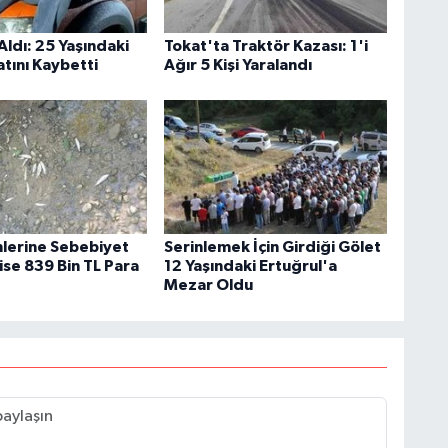
Aldı: 25 Yaşındaki
Tokat'ta Traktör Kazası: 1'i
tını Kaybetti
Ağır 5 Kişi Yaralandı
mlerine Sebebiyet
Serinlemek İçin Girdiği Gölet
ise 839 Bin TL Para
12 Yaşındaki Ertuğrul'a
Mezar Oldu