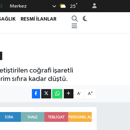
.2
°
Merkez
25
17
SAĞLIK
RESMİ İLANLAR
27
35
12
u
19
ştirilen coğrafi işaretli
rim sıfıra kadar düştü.
-
+
A
A