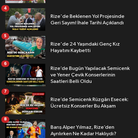
4
Rize'de Beklenen Yol Projesinde
Geri Sayım! İhale Tarihi Açıklandı
5
Rize'de 24 Yaşındaki Genç Kız
Hayatını Kaybetti
6
Rize’de Bugün Yapılacak Semicenk
ve Yener Çevik Konserlerinin
Saatleri Belli Oldu
7
Rize’de Semicenk Rüzgârı Esecek:
Ücretsiz Konserler Bu Akşam
8
Barış Alper Yılmaz, Rize’den
Ayrılırken Ne Kadar Haklıydı?