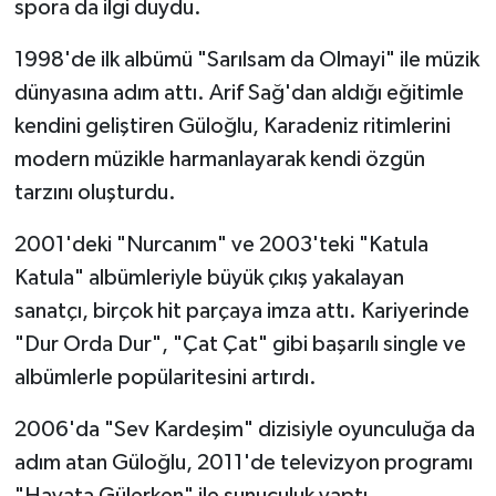
spora da ilgi duydu.
1998'de ilk albümü "Sarılsam da Olmayi" ile müzik
dünyasına adım attı. Arif Sağ'dan aldığı eğitimle
kendini geliştiren Güloğlu, Karadeniz ritimlerini
modern müzikle harmanlayarak kendi özgün
tarzını oluşturdu.
2001'deki "Nurcanım" ve 2003'teki "Katula
Katula" albümleriyle büyük çıkış yakalayan
sanatçı, birçok hit parçaya imza attı. Kariyerinde
"Dur Orda Dur", "Çat Çat" gibi başarılı single ve
albümlerle popülaritesini artırdı.
2006'da "Sev Kardeşim" dizisiyle oyunculuğa da
adım atan Güloğlu, 2011'de televizyon programı
"Hayata Gülerken" ile sunuculuk yaptı.