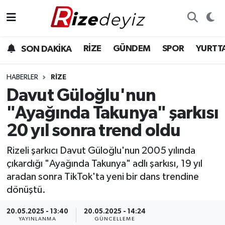
Spor
Rize Nöbetçi Eczaneler
RİZE
GÜNDEM
SPOR
YURTT
SON DAKİKA
Gündem
Rize Hava Durumu
HABERLER
RIZE
Yurttan Haberler
Rize Trafik Yoğunluk Haritası
Davut Güloğlu'nun
"Ayağında Takunya" şarkısı
Ekonomi
Süper Lig Puan Durumu ve Fikstür
20 yıl sonra trend oldu
Teknoloji
Tüm Manşetler
Rizeli şarkıcı Davut Güloğlu'nun 2005 yılında
çıkardığı "Ayağında Takunya" adlı şarkısı, 19 yıl
Sağlık
Son Dakika Haberleri
aradan sonra TikTok'ta yeni bir dans trendine
dönüştü.
Haber Arşivi
20.05.2025 - 13:40
20.05.2025 - 14:24
YAYINLANMA
GÜNCELLEME