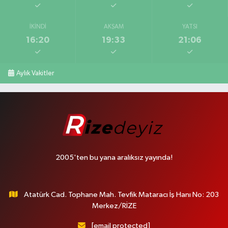
İKINDI
AKŞAM
YATSI
16:20
19:33
21:06
Aylık Vakitler
2005'ten bu yana aralıksız yayında!
Atatürk Cad. Tophane Mah. Tevfik Mataracı İş Hanı No: 203
Merkez/RİZE
[email protected]