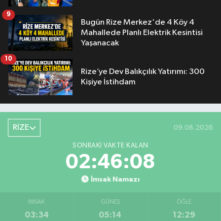
9
Bugün Rize Merkez'de 4 Köy 4
Mahallede Planlı Elektrik Kesintisi
Yaşanacak
10
Rize’ye Dev Balıkçılık Yatırımı: 300
Kişiye İstihdam
RİZE
09.08.2026
SONRAKI VAKTE KALAN
02:46:08
İmsak Namazı
İMSAK
GÜNEŞ
ÖĞLE
03:34
05:14
12:29