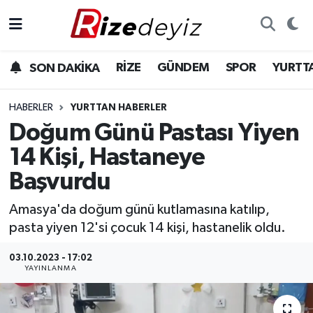
Spor
Rize Nöbetçi Eczaneler
RİZE
GÜNDEM
SPOR
YURTT
SON DAKİKA
Gündem
Rize Hava Durumu
HABERLER
YURTTAN HABERLER
Yurttan Haberler
Rize Trafik Yoğunluk Haritası
Doğum Günü Pastası Yiyen
14 Kişi, Hastaneye
Ekonomi
Süper Lig Puan Durumu ve Fikstür
Başvurdu
Teknoloji
Tüm Manşetler
Amasya'da doğum günü kutlamasına katılıp,
pasta yiyen 12'si çocuk 14 kişi, hastanelik oldu.
Sağlık
Son Dakika Haberleri
03.10.2023 - 17:02
Haber Arşivi
YAYINLANMA