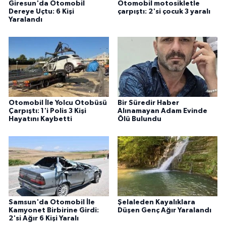
Giresun'da Otomobil
Otomobil motosikletle
Dereye Uçtu: 6 Kişi
çarpıştı: 2'si çocuk 3 yaralı
Yaralandı
Otomobil İle Yolcu Otobüsü
Bir Süredir Haber
Çarpıştı: 1'i Polis 3 Kişi
Alınamayan Adam Evinde
Hayatını Kaybetti
Ölü Bulundu
Samsun'da Otomobil İle
Şelaleden Kayalıklara
Kamyonet Birbirine Girdi:
Düşen Genç Ağır Yaralandı
2'si Ağır 6 Kişi Yaralı