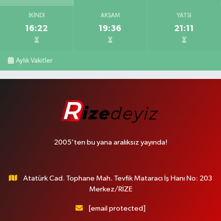
İKINDI
AKŞAM
YATSI
16:22
19:36
21:11
Aylık Vakitler
2005'ten bu yana aralıksız yayında!
Atatürk Cad. Tophane Mah. Tevfik Mataracı İş Hanı No: 203
Merkez/RİZE
[email protected]