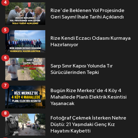
4
Rize'de Beklenen Yol Projesinde
Geri Sayım! İhale Tarihi Açıklandı
5
Rize Kendi Eczacı Odasını Kurmaya
Hazırlanıyor
6
Sarp Sınır Kapısı Yolunda Tır
Sürücülerinden Tepki
7
Bugün Rize Merkez'de 4 Köy 4
Mahallede Planlı Elektrik Kesintisi
Yaşanacak
8
Fotoğraf Çekmek İsterken Nehre
Düştü: 21 Yaşındaki Genç Kız
Hayatını Kaybetti