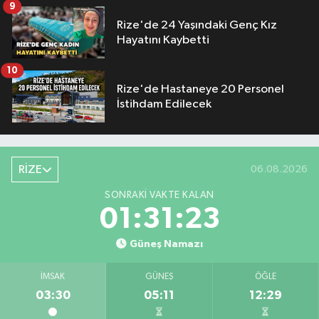
9
Rize'de 24 Yaşındaki Genç Kız
Hayatını Kaybetti
10
Rize'de Hastaneye 20 Personel
İstihdam Edilecek
RİZE
06.08.2026
SONRAKI VAKTE KALAN
01:31:22
Güneş Namazı
İMSAK
GÜNEŞ
ÖĞLE
03:30
05:11
12:29