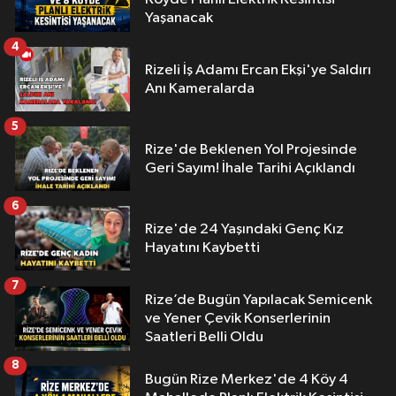
Yaşanacak
4
Rizeli İş Adamı Ercan Ekşi'ye Saldırı
Anı Kameralarda
5
Rize'de Beklenen Yol Projesinde
Geri Sayım! İhale Tarihi Açıklandı
6
Rize'de 24 Yaşındaki Genç Kız
Hayatını Kaybetti
7
Rize’de Bugün Yapılacak Semicenk
ve Yener Çevik Konserlerinin
Saatleri Belli Oldu
8
Bugün Rize Merkez'de 4 Köy 4