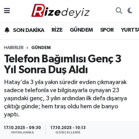
Spor
Rize Nöbetçi Eczaneler
RİZE
GÜNDEM
SPOR
YURTT
SON DAKİKA
Gündem
Rize Hava Durumu
HABERLER
GÜNDEM
Yurttan Haberler
Rize Trafik Yoğunluk Haritası
Telefon Bağımlısı Genç 3
Yıl Sonra Duş Aldı
Ekonomi
Süper Lig Puan Durumu ve Fikstür
Hatay’da 3 yıla yakın süredir evden çıkmayarak
Teknoloji
Tüm Manşetler
sadece telefonla ve bilgisayarla oynayan 23
yaşındaki genç, 3 yılın ardından ilk defa dışarıya
Sağlık
Son Dakika Haberleri
çıktığı günde; hem tıraş oldu hem de banyo
yaptı.
Haber Arşivi
17.10.2025 - 09:30
17.10.2025 - 10:13
YAYINLANMA
GÜNCELLEME