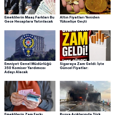
Emeklilerin Maaş Farkları Bu
Altın Fiyatları Yeniden
Gece Hesaplara Yatırılacak
Yükselişe Geçti
Emniyet Genel Müdürlüğü
Sigaraya Zam Geldi: İşte
350 Komiser Yardımcısı
Güncel Fiyatlar:
Adayı Alacak
Emeklilerin Zam Farkı
Rusya Açıklarında Türk