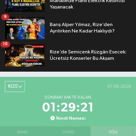
Mahallede Planlı Elektrik Kesintisi
Yaşanacak
9
Barış Alper Yılmaz, Rize’den
Ayrılırken Ne Kadar Haklıydı?
10
Rize’de Semicenk Rüzgârı Esecek:
Ücretsiz Konserler Bu Akşam
RİZE
07.08.2026
SONRAKI VAKTE KALAN
01:29:21
İkindi Namazı
İMSAK
GÜNEŞ
ÖĞLE