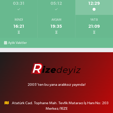
03:31
05:12
12:29
İKINDI
AKŞAM
YATSI
16:21
19:35
21:09
Aylık Vakitler
2005'ten bu yana aralıksız yayında!
Atatürk Cad. Tophane Mah. Tevfik Mataracı İş Hanı No: 203
Merkez/RİZE