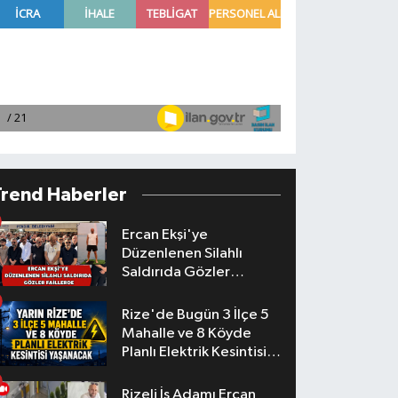
Trend Haberler
Ercan Ekşi'ye
Düzenlenen Silahlı
Saldırıda Gözler
Faillerde
Rize'de Bugün 3 İlçe 5
Mahalle ve 8 Köyde
Planlı Elektrik Kesintisi
Yaşanacak
Rizeli İş Adamı Ercan