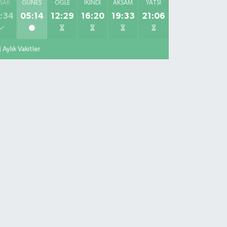
SAK
GÜNEŞ
ÖĞLE
İKINDI
AKŞAM
YATSI
:34
05:14
12:29
16:20
19:33
21:06
Aylık Vakitler