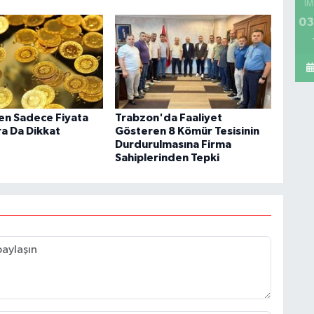
İM
03
ken Sadece Fiyata
Trabzon'da Faaliyet
ra Da Dikkat
Gösteren 8 Kömür Tesisinin
Durdurulmasına Firma
Sahiplerinden Tepki