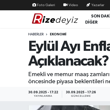
Foto Galeri
Video
Yazarlar
SON DAK
Spor
Rize Nöbetçi Eczaneler
DİĞER
Gündem
Rize Hava Durumu
HABERLER
EKONOMI
Eylül Ayı En
Yurttan Haberler
Rize Trafik Yoğunluk Haritası
Açıklanacak?
Ekonomi
Süper Lig Puan Durumu ve Fikstür
Teknoloji
Tüm Manşetler
Emekli ve memur maaş zamları ile
öncesinde piyasa beklentileri ne
Sağlık
Son Dakika Haberleri
30.09.2025 - 17:22
30.09.2025 - 17:26
Haber Arşivi
YAYINLANMA
GÜNCELLEME