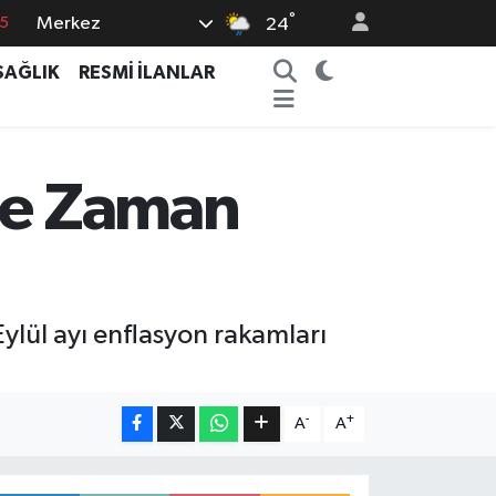
15
°
Merkez
24
8
SAĞLIK
RESMİ İLANLAR
2
8
0
 Ne Zaman
4
 Eylül ayı enflasyon rakamları
-
+
A
A