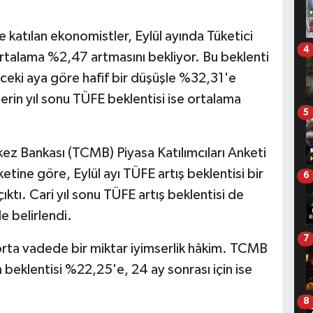
 katılan ekonomistler, Eylül ayında Tüketici
4
ortalama %2,47 artmasını bekliyor. Bu beklenti
önceki aya göre hafif bir düşüşle %32,31'e
rin yıl sonu TÜFE beklentisi ise ortalama
5
z Bankası (TCMB) Piyasa Katılımcıları Anketi
tine göre, Eylül ayı TÜFE artış beklentisi bir
6
tı. Cari yıl sonu TÜFE artış beklentisi de
 belirlendi.
7
orta vadede bir miktar iyimserlik hâkim. TCMB
 beklentisi %22,25'e, 24 ay sonrası için ise
8