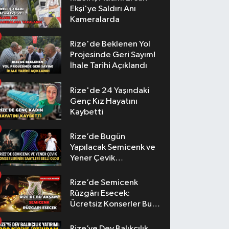
Ekşi'ye Saldırı Anı
Kameralarda
Rize'de Beklenen Yol
Projesinde Geri Sayım!
İhale Tarihi Açıklandı
Rize'de 24 Yaşındaki
Genç Kız Hayatını
Kaybetti
Rize’de Bugün
Yapılacak Semicenk ve
Yener Çevik
Konserlerinin Saatleri
Belli Oldu
Rize’de Semicenk
Rüzgârı Esecek:
Ücretsiz Konserler Bu
Akşam
Rize’ye Dev Balıkçılık