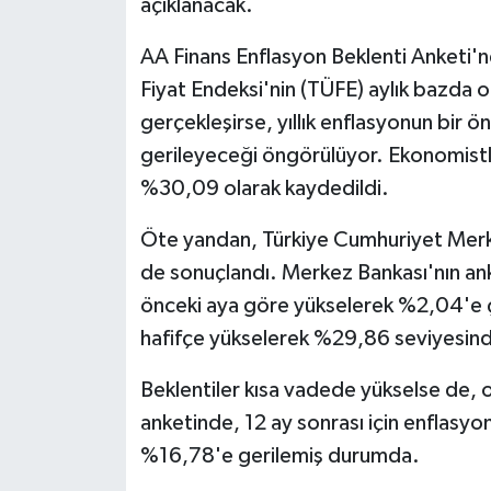
açıklanacak.
AA Finans Enflasyon Beklenti Anketi'ne
Fiyat Endeksi'nin (TÜFE) aylık bazda 
gerçekleşirse, yıllık enflasyonun bir 
gerileyeceği öngörülüyor. Ekonomistle
%30,09 olarak kaydedildi.
Öte yandan, Türkiye Cumhuriyet Merke
de sonuçlandı. Merkez Bankası'nın anke
önceki aya göre yükselerek %2,04'e çık
hafifçe yükselerek %29,86 seviyesinde
Beklentiler kısa vadede yükselse de, 
anketinde, 12 ay sonrası için enflasyon
%16,78'e gerilemiş durumda.