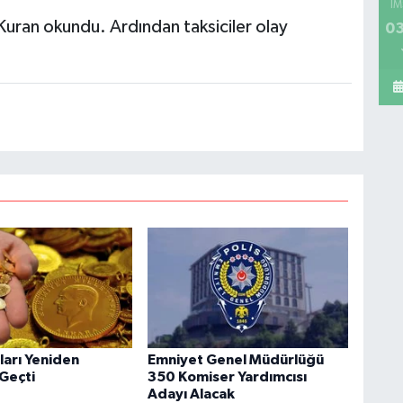
İM
uran okundu. Ardından taksiciler olay
03
tları Yeniden
Emniyet Genel Müdürlüğü
 Geçti
350 Komiser Yardımcısı
Adayı Alacak