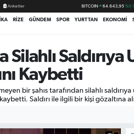
BITCOIN
64.643,95
%0.
Anketler
DOLAR
47,6704
%
İKA
RİZE
GÜNDEM
SPOR
YURTTAN
EKONOMİ
EURO
55,0406
%-0.
STERLİN
64,2143
%
GRAM ALTIN
6500.87
%0.
 Silahlı Saldırıya
BİST100
13.799
%7
ını Kaybetti
eyen bir şahıs tarafından silahlı saldırıya
betti. Saldırı ile ilgili bir kişi gözaltına al