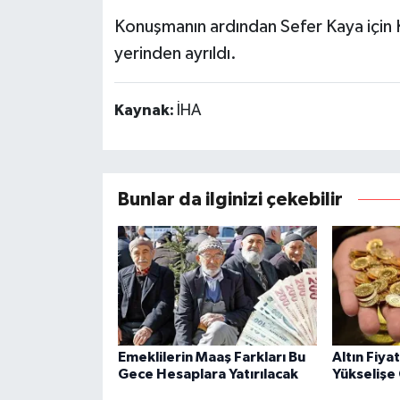
Konuşmanın ardından Sefer Kaya için K
yerinden ayrıldı.
Kaynak:
İHA
Bunlar da ilginizi çekebilir
Emeklilerin Maaş Farkları Bu
Altın Fiya
Gece Hesaplara Yatırılacak
Yükselişe