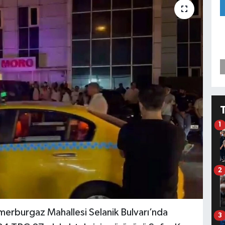
1
2
merburgaz Mahallesi Selanik Bulvarı’nda
3