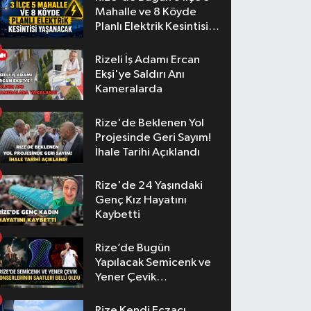
Mahalle ve 8 Köyde
Planlı Elektrik Kesintisi
Yaşanacak
Rizeli İş Adamı Ercan
Ekşi'ye Saldırı Anı
Kameralarda
Rize'de Beklenen Yol
Projesinde Geri Sayım!
İhale Tarihi Açıklandı
Rize'de 24 Yaşındaki
Genç Kız Hayatını
Kaybetti
Rize’de Bugün
Yapılacak Semicenk ve
Yener Çevik
Konserlerinin Saatleri
Belli Oldu
Rize Kendi Eczacı