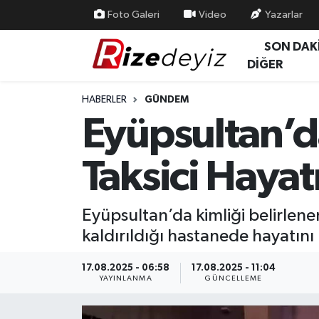
Foto Galeri
Video
Yazarlar
SON DAK
Spor
Rize Nöbetçi Eczaneler
DİĞER
Gündem
Rize Hava Durumu
HABERLER
GÜNDEM
Eyüpsultan’da
Yurttan Haberler
Rize Trafik Yoğunluk Haritası
Taksici Hayat
Ekonomi
Süper Lig Puan Durumu ve Fikstür
Teknoloji
Tüm Manşetler
Eyüpsultan’da kimliği belirlenem
kaldırıldığı hastanede hayatını kay
Sağlık
Son Dakika Haberleri
17.08.2025 - 06:58
17.08.2025 - 11:04
Haber Arşivi
YAYINLANMA
GÜNCELLEME