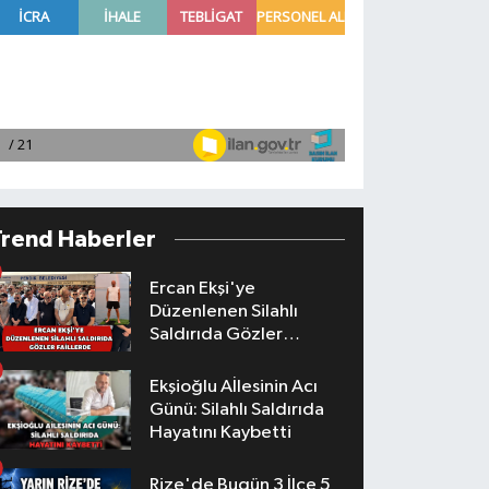
Trend Haberler
Ercan Ekşi'ye
Düzenlenen Silahlı
Saldırıda Gözler
Faillerde
Ekşioğlu Aİlesinin Acı
Günü: Silahlı Saldırıda
Hayatını Kaybetti
Rize'de Bugün 3 İlçe 5