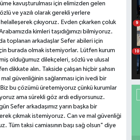
züme kavuşturulması için elimizden gelen
zlü ve yazılı olarak gerekli yerlere
helalleşerek çıkıyoruz. Evden çıkarken çoluk
9
Arabamızda kimleri taşıdığımızı bilmiyoruz.
a toplanan arkadaşlar Sefer abileri için
 için burada olmak istemiyorlar. Lütfen kurum
10
miş olduğumuz dilekçeleri, sözlü ve ulusal
en dikkate alın. Takside çalışan hiçbir şahsın
mal güvenliğinin sağlanması için ivedi bir
. Biz bu çözümü üretemiyoruz çünkü kurumlar
iriyoruz ama sürekli göz ardı ediyorsunuz.
ün Sefer arkadaşımız yarın başka bir
şerek çıkmak istemiyoruz. Can ve mal güvenliği
. Tüm taksi camiasının başı sağ olsun" diye