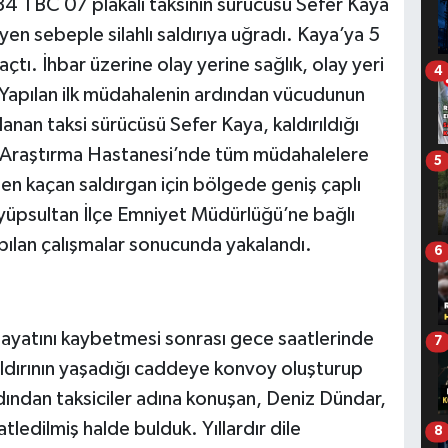
34 TBC 07 plakalı taksinin sürücüsü Sefer Kaya
yen sebeple silahlı saldırıya uğradı. Kaya’ya 5
çtı. İhbar üzerine olay yerine sağlık, olay yeri
4
. Yapılan ilk müdahalenin ardından vücudunun
alanan taksi sürücüsü Sefer Kaya, kaldırıldığı
 Araştırma Hastanesi’nde tüm müdahalelere
5
en kaçan saldırgan için bölgede geniş çaplı
 Eyüpsultan İlçe Emniyet Müdürlüğü’ne bağlı
pılan çalışmalar sonucunda yakalandı.
6
 hayatını kaybetmesi sonrası gece saatlerinde
7
ldırının yaşadığı caddeye konvoy oluşturup
rdından taksiciler adına konuşan, Deniz Dündar,
tledilmiş halde bulduk. Yıllardır dile
8