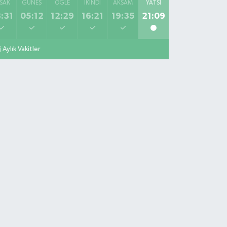
SAK
GÜNEŞ
ÖĞLE
İKINDI
AKŞAM
YATSI
:31
05:12
12:29
16:21
19:35
21:09
Aylık Vakitler