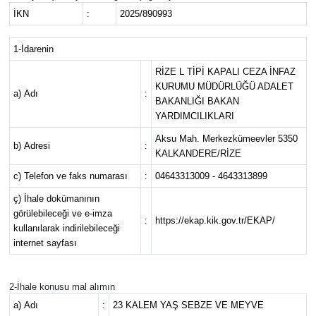
İKN
:
2025/890993
1-İdarenin
RİZE L TİPİ KAPALI CEZA İNFAZ
KURUMU MÜDÜRLÜĞÜ ADALET
a) Adı
:
BAKANLIĞI BAKAN
YARDIMCILIKLARI
Aksu Mah. Merkezkümeevler 5350
b) Adresi
:
KALKANDERE/RİZE
c) Telefon ve faks numarası
:
04643313009 - 4643313899
ç) İhale dokümanının
görülebileceği ve e-imza
:
https://ekap.kik.gov.tr/EKAP/
kullanılarak indirilebileceği
internet sayfası
2-İhale konusu mal alımın
a) Adı
:
23 KALEM YAŞ SEBZE VE MEYVE