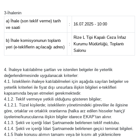
3-İhalenin
a) İhale (son teklif verme) tarih
:
16.07.2025 - 10:00
ve saati
Rize L Tipi Kapalı Ceza İnfaz
b) İhale komisyonunun toplantı
:
Kurumu Müdürlüğü, Toplantı
yeri (e-tekliflerin açılacağı adres)
Salonu
4. İhaleye katılabilme şartları ve istenilen belgeler ile yeterlik
değerlendirmesinde uygulanacak kriterler:
4.1. İsteklilerin ihaleye katılabilmeleri için aşağıda sayılan belgeler ve
yeterlik kriterleri ile fiyat dışı unsurlara ilişkin bilgileri e-teklifleri
kapsamında beyan etmeleri gerekmektedir.
4.1.2. Teklif vermeye yetkili olduğunu gösteren bilgiler;
4.1.2.1. Tüzel kişilerde; isteklilerin yönetimindeki görevliler ile ilgisine
göre, ortaklar ve ortaklık oranlarına (halka arz edilen hisseler hariç)/
üyelerine/kurucularına ilişkin bilgiler idarece EKAP’tan alınır.
4.1.3. Şekli ve içeriği İdari Şartnamede belirlenen teklif mektubu.
4.1.4. Şekli ve içeriği İdari Şartnamede belirlenen geçici teminat bilgileri.
4.1.5 İhale konusu alımın tamamı veya bir kısmı alt yüklenicilere