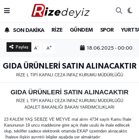
Spor
Rize Nöbetçi Eczaneler
RİZE
GÜNDEM
SPOR
YURTT
SON DAKİKA
Gündem
Rize Hava Durumu
Paylaş
-
+
18.06.2025 - 00:00
A
A
Yurttan Haberler
Rize Trafik Yoğunluk Haritası
GIDA ÜRÜNLERİ SATIN ALINACAKTIR
Ekonomi
Süper Lig Puan Durumu ve Fikstür
RİZE L TİPİ KAPALI CEZA İNFAZ KURUMU MÜDÜRLÜĞÜ
Teknoloji
Tüm Manşetler
GIDA ÜRÜNLERİ SATIN ALINACAKTIR
RİZE L TİPİ KAPALI CEZA İNFAZ KURUMU MÜDÜRLÜĞÜ
Sağlık
Son Dakika Haberleri
ADALET BAKANLIĞI BAKAN YARDIMCILIKLARI
Haber Arşivi
23 KALEM YAŞ SEBZE VE MEYVE mal alımı 4734 sayılı Kamu İhale
Kanununun 19 uncu maddesine göre açık ihale usulü ile ihale edilecek
olup, teklifler sadece elektronik ortamda EKAP üzerinden alınacaktır.
İhaleye ilişkin ayrıntılı bilgiler aşağıda yer almaktadır: