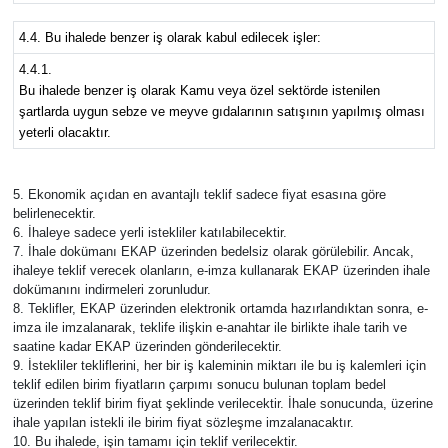
4.4. Bu ihalede benzer iş olarak kabul edilecek işler:
4.4.1.
Bu ihalede benzer iş olarak Kamu veya özel sektörde istenilen
şartlarda uygun sebze ve meyve gıdalarının satışının yapılmış olması
yeterli olacaktır.
5. Ekonomik açıdan en avantajlı teklif sadece fiyat esasına göre
belirlenecektir.
6. İhaleye sadece yerli istekliler katılabilecektir.
7. İhale dokümanı EKAP üzerinden bedelsiz olarak görülebilir. Ancak,
ihaleye teklif verecek olanların, e-imza kullanarak EKAP üzerinden ihale
dokümanını indirmeleri zorunludur.
8. Teklifler, EKAP üzerinden elektronik ortamda hazırlandıktan sonra, e-
imza ile imzalanarak, teklife ilişkin e-anahtar ile birlikte ihale tarih ve
saatine kadar EKAP üzerinden gönderilecektir.
9. İstekliler tekliflerini, her bir iş kaleminin miktarı ile bu iş kalemleri için
teklif edilen birim fiyatların çarpımı sonucu bulunan toplam bedel
üzerinden teklif birim fiyat şeklinde verilecektir. İhale sonucunda, üzerine
ihale yapılan istekli ile birim fiyat sözleşme imzalanacaktır.
10. Bu ihalede, işin tamamı için teklif verilecektir.