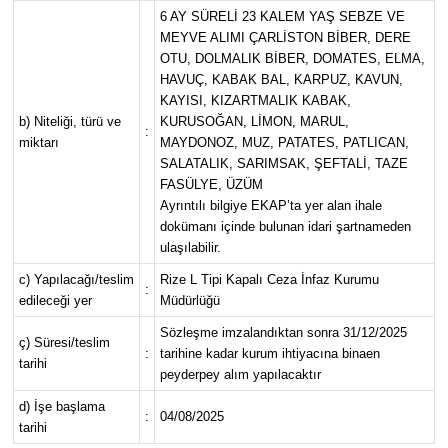
6 AY SÜRELİ 23 KALEM YAŞ SEBZE VE
MEYVE ALIMI ÇARLİSTON BİBER, DERE
OTU, DOLMALIK BİBER, DOMATES, ELMA,
HAVUÇ, KABAK BAL, KARPUZ, KAVUN,
KAYISI, KIZARTMALIK KABAK,
b) Niteliği, türü ve
KURUSOĞAN, LİMON, MARUL,
:
miktarı
MAYDONOZ, MUZ, PATATES, PATLICAN,
SALATALIK, SARIMSAK, ŞEFTALİ, TAZE
FASÜLYE, ÜZÜM
Ayrıntılı bilgiye EKAP’ta yer alan ihale
dokümanı içinde bulunan idari şartnameden
ulaşılabilir.
c) Yapılacağı/teslim
Rize L Tipi Kapalı Ceza İnfaz Kurumu
:
edileceği yer
Müdürlüğü
Sözleşme imzalandıktan sonra 31/12/2025
ç) Süresi/teslim
:
tarihine kadar kurum ihtiyacına binaen
tarihi
peyderpey alım yapılacaktır
d) İşe başlama
:
04/08/2025
tarihi