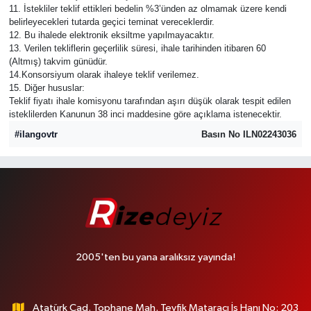
11. İstekliler teklif ettikleri bedelin %3’ünden az olmamak üzere kendi
belirleyecekleri tutarda geçici teminat vereceklerdir.
12. Bu ihalede elektronik eksiltme yapılmayacaktır.
13. Verilen tekliflerin geçerlilik süresi, ihale tarihinden itibaren 60
(Altmış) takvim günüdür.
14.Konsorsiyum olarak ihaleye teklif verilemez.
15. Diğer hususlar:
Teklif fiyatı ihale komisyonu tarafından aşırı düşük olarak tespit edilen
isteklilerden Kanunun 38 inci maddesine göre açıklama istenecektir.
#ilangovtr
Basın No ILN02243036
2005'ten bu yana aralıksız yayında!
Atatürk Cad. Tophane Mah. Tevfik Mataracı İş Hanı No: 203