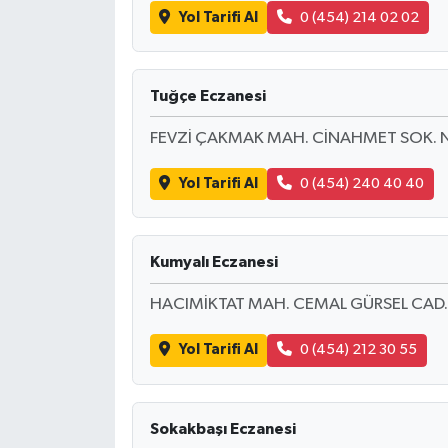
Yol Tarifi Al
0 (454) 214 02 02
Tuğçe Eczanesi
FEVZİ ÇAKMAK MAH. CİNAHMET SOK. 
Yol Tarifi Al
0 (454) 240 40 40
Kumyalı Eczanesi
HACIMİKTAT MAH. CEMAL GÜRSEL CAD.
Yol Tarifi Al
0 (454) 212 30 55
Sokakbaşı Eczanesi