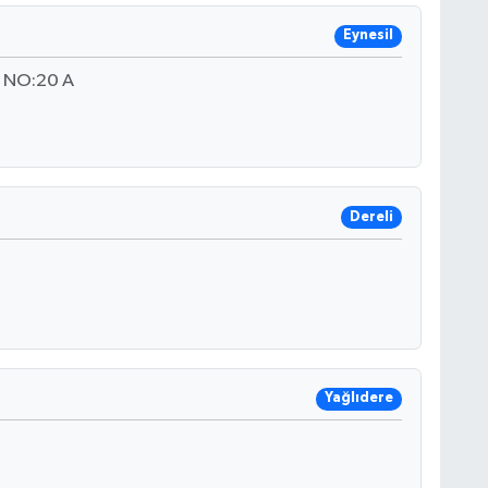
Eynesil
 NO:20 A
Dereli
Yağlıdere