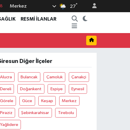
18
°
Merkez
27
18
SAĞLIK
RESMİ İLANLAR
32
38
03
14
iresun Diğer İlçeler
Alucra
Bulancak
Çamoluk
Çanakçi
Dereli
Doğankent
Espiye
Eynesil
Görele
Güce
Keşap
Merkez
Piraziz
Şebinkarahisar
Tirebolu
Yağlidere