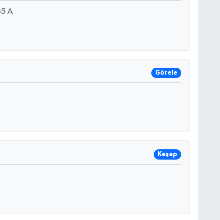
5 A
Görele
Keşap