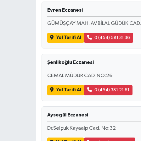
Evren Eczanesi
GÜMÜŞÇAY MAH. AV.BİLAL GÜDÜK CAD.
Yol Tarifi Al
0 (454) 581 31 36
Şenlikoğlu Eczanesi
CEMAL MÜDÜR CAD. NO:26
Yol Tarifi Al
0 (454) 381 21 61
Aysegül Eczanesi
Dr.Selçuk Kayaalp Cad. No:32