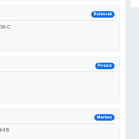
Bulancak
:36 C
Piraziz
Merkez
44 B