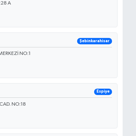
:28 A
Şebinkarahisar
MERKEZİ NO:1
Espiye
CAD. NO:18