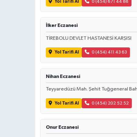
Yol Tarifi Al
0 (454) 671 44 88
İlker Eczanesi
TİREBOLU DEVLET HASTANESİ KARŞISI
Yol Tarifi Al
0 (454) 411 43 63
Nihan Eczanesi
Teyyaredüzü Mah. Şehit Tuğgeneral Bah
Yol Tarifi Al
0 (454) 202 52 52
Onur Eczanesi