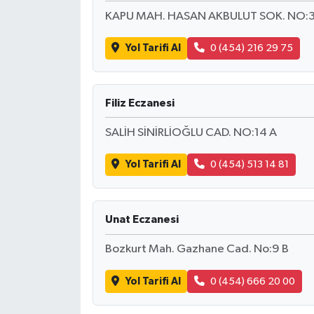
KAPU MAH. HASAN AKBULUT SOK. NO:3
Yol Tarifi Al
0 (454) 216 29 75
Filiz Eczanesi
SALİH SİNİRLİOĞLU CAD. NO:14 A
Yol Tarifi Al
0 (454) 513 14 81
Unat Eczanesi
Bozkurt Mah. Gazhane Cad. No:9 B
Yol Tarifi Al
0 (454) 666 20 00