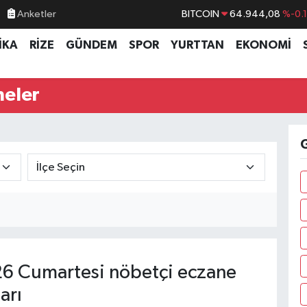
BITCOIN
64.944,08
%-0.
Anketler
DOLAR
47,7436
%0.
İKA
RİZE
GÜNDEM
SPOR
YURTTAN
EKONOMİ
EURO
55,2510
%0.
STERLİN
64,4811
%0.
neler
GRAM ALTIN
6660.55
%0.
BİST100
13.779
%-
G
6 Cumartesi nöbetçi eczane
arı