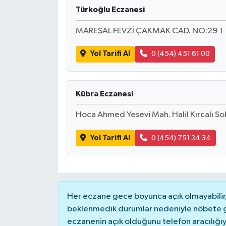
Türkoğlu Eczanesi
MAREŞAL FEVZİ ÇAKMAK CAD. NO:29 1
Yol Tarifi Al
0 (454) 451 61 00
Kübra Eczanesi
Hoca Ahmed Yesevi Mah. Halil Kırcalı So
Yol Tarifi Al
0 (454) 751 34 34
Her eczane gece boyunca açık olmayabilir, 
beklenmedik durumlar nedeniyle nöbete g
eczanenin açık olduğunu telefon aracılığıyla 