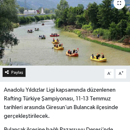
Paylaş
-
+
A
A
Anadolu Yıldızlar Ligi kapsamında düzenlenen
Rafting Türkiye Şampiyonası, 11-13 Temmuz
tarihleri arasında Giresun’un Bulancak ilçesinde
gerçekleştirilecek.
Bulancak ilçesine bağlı Pazarsuyu Deresi’nde