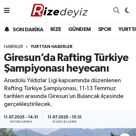
Spor
Rize Nöbetçi Eczaneler
RİZE
GÜNDEM
SPOR
YURTT
SON DAKİKA
Gündem
Rize Hava Durumu
HABERLER
YURTTAN HABERLER
Yurttan Haberler
Rize Trafik Yoğunluk Haritası
Giresun’da Rafting Türkiye
Şampiyonası heyecanı
Ekonomi
Süper Lig Puan Durumu ve Fikstür
Anadolu Yıldızlar Ligi kapsamında düzenlenen
Teknoloji
Tüm Manşetler
Rafting Türkiye Şampiyonası, 11-13 Temmuz
tarihleri arasında Giresun’un Bulancak ilçesinde
Sağlık
Son Dakika Haberleri
gerçekleştirilecek.
Haber Arşivi
11.07.2025 - 14:31
11.07.2025 - 15:31
YAYINLANMA
GÜNCELLEME