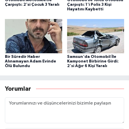
Otomobil Motosikletle
Otomobil İle Yolcu Otobüsü
Çarpıştı: 2'si Çocuk 3 Yaralı
Çarpıştı: 1'i Polis 3 Kişi
Hayatını Kaybetti
Bir Süredir Haber
Samsun'da Otomobil İle
Alınamayan Adam Evinde
Kamyonet Birbirine Girdi:
Ölü Bulundu
2'si Ağır 6 Kişi Yaralı
Yorumlar