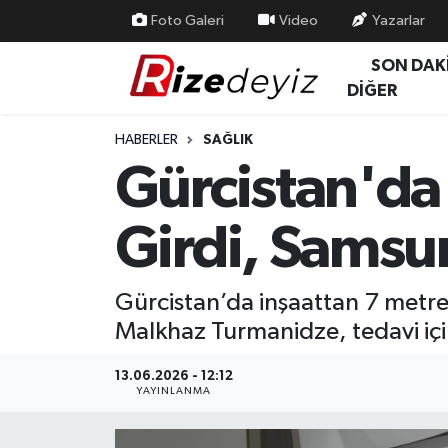
Foto Galeri
Video
Yazarlar
SON DAK
Spor
Rize Nöbetçi Eczaneler
DİĞER
Gündem
Rize Hava Durumu
HABERLER
SAĞLIK
Gürcistan'da
Yurttan Haberler
Rize Trafik Yoğunluk Haritası
Girdi, Samsu
Ekonomi
Süper Lig Puan Durumu ve Fikstür
Teknoloji
Tüm Manşetler
Gürcistan’da inşaattan 7 metre
Malkhaz Turmanidze, tedavi içi
Sağlık
Son Dakika Haberleri
13.06.2026 - 12:12
Haber Arşivi
YAYINLANMA