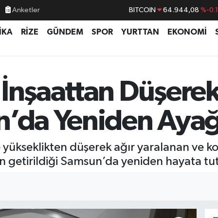
Anketler
DOLAR
47,7436
%0.
İKA
RİZE
GÜNDEM
SPOR
YURTTAN
EKONOMİ
EURO
55,2510
%0.
STERLİN
64,4811
%0.
GRAM ALTIN
6660.55
%0.
 İnşaattan Düşer
BİST100
13.779
%-
n’da Yeniden Ayağ
 yükseklikten düşerek ağır yaralanan ve k
n getirildiği Samsun’da yeniden hayata t