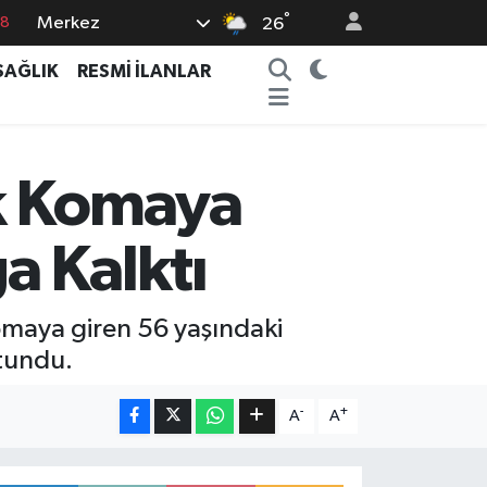
°
Merkez
26
18
SAĞLIK
RESMİ İLANLAR
32
38
03
ek Komaya
14
a Kalktı
omaya giren 56 yaşındaki
utundu.
-
+
A
A