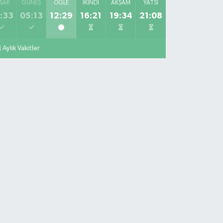
SAK
GÜNEŞ
ÖĞLE
İKINDI
AKŞAM
YATSI
:33
05:13
12:29
16:21
19:34
21:08
Aylık Vakitler