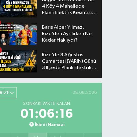
4 Köy 4 Mahallede
Planlı Elektrik Kesintisi
Yaşanacak
Barış Alper Yılmaz,
Rize’den Ayrılırken Ne
Kadar Haklıydı?
Rize’de 8 Ağustos
Cumartesi (YARIN) Günü
3 İlçede Planlı Elektrik
Kesintisi Yapılacak
RİZE
08.08.2026
SONRAKI VAKTE KALAN
01:06:15
İkindi Namazı