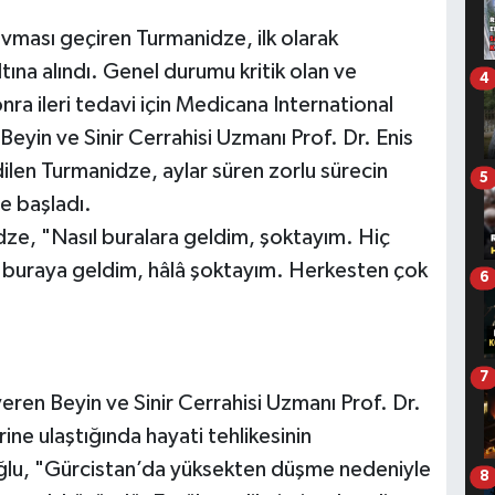
vması geçiren Turmanidze, ilk olarak
ına alındı. Genel durumu kritik olan ve
4
nra ileri tedavi için Medicana International
eyin ve Sinir Cerrahisi Uzmanı Prof. Dr. Enis
ilen Turmanidze, aylar süren zorlu sürecin
5
e başladı.
dze, "Nasıl buralara geldim, şoktayım. Hiç
 buraya geldim, hâlâ şoktayım. Herkesten çok
6
7
veren Beyin ve Sinir Cerrahisi Uzmanı Prof. Dr.
ine ulaştığında hayati tehlikesinin
ğlu, "Gürcistan’da yüksekten düşme nedeniyle
8