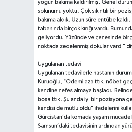
yoğun bakıma kaldırılmış. Genel duru
solunumu yoktu. Çok sıkıntılı bir pozi
bakıma aldık. Uzun süre entübe kaldı.
tabanında birçok kırığı vardı. Burnunda
geliyordu. Yüzünde ve çenesinde birç
noktada zedelenmiş dokular vardı" di
Uygulanan tedavi
Uygulanan tedavilerle hastanın durumu
Kuruoğlu, "Ödemi azalttık, nöbet geçi
kendine nefes almaya başladı. Belinden 
boşalttık. Şu anda iyi bir pozisyona g
kendisi de mutlu oldu" ifadelerini kulla
Gürcistan’da komada yaşam mücadele
Samsun’daki tedavisinin ardından yür