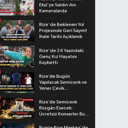
Ekşi'ye Saldırı Anı
Kameralarda
Rize'de Beklenen Yol
Projesinde Geri Sayım!
İhale Tarihi Açıklandı
Rize'de 24 Yaşındaki
Genç Kız Hayatını
Kaybetti
Rize’de Bugün
Yapılacak Semicenk ve
Yener Çevik
Konserlerinin Saatleri
Belli Oldu
Rize’de Semicenk
Rüzgârı Esecek:
Ücretsiz Konserler Bu
Akşam
Bugün Rize Merkez'de