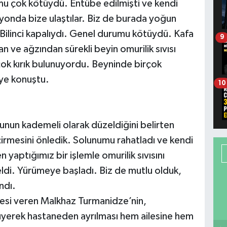
mu çok kötüydü. Entübe edilmişti ve kendi
syonda bize ulaştılar. Biz de burada yoğun
 Bilinci kapalıydı. Genel durumu kötüydü. Kafa
9
n ve ağzından sürekli beyin omurilik sıvısı
ok kırık bulunuyordu. Beyninde birçok
ye konuştu.
10
nun kademeli olarak düzeldiğini belirten
rmesini önledik. Solunumu rahatladı ve kendi
yaptığımız bir işlemle omurilik sıvısını
eldi. Yürümeye başladı. Biz de mutlu olduk,
ndı.
si veren Malkhaz Turmanidze’nin,
üyerek hastaneden ayrılması hem ailesine hem