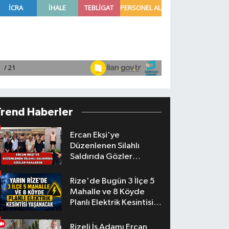
Trend Haberler
Ercan Ekşi'ye
Düzenlenen Silahlı
Saldırıda Gözler
Faillerde
Rize'de Bugün 3 İlçe 5
Mahalle ve 8 Köyde
Planlı Elektrik Kesintisi
Yaşanacak
Rizeli İş Adamı Ercan