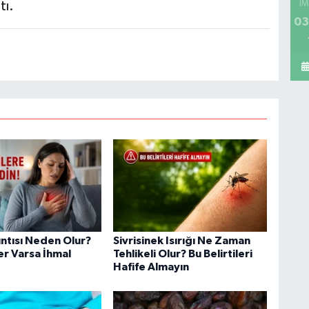
tı.
İM
03
ıntısı Neden Olur?
Sivrisinek Isırığı Ne Zaman
ler Varsa İhmal
Tehlikeli Olur? Bu Belirtileri
Hafife Almayın