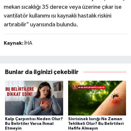
mekan sıcaklığı 35 derece veya üzerine çıkar ise
vantilatör kullanımı ısı kaynaklı hastalık riskini
artırabilir" uyarısında bulundu.
Kaynak:
İHA
Bunlar da ilginizi çekebilir
Kalp Çarpıntısı Neden Olur?
Sivrisinek Isırığı Ne Zaman
Bu Belirtiler Varsa İhmal
Tehlikeli Olur? Bu Belirtileri
Etmeyin
Hafife Almayın