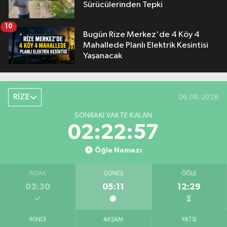
Sürücülerinden Tepki
10
Bugün Rize Merkez'de 4 Köy 4
Mahallede Planlı Elektrik Kesintisi
Yaşanacak
RİZE
06.08.2026
SONRAKI VAKTE KALAN
02:22:57
Öğle Namazı
İMSAK
GÜNEŞ
ÖĞLE
03:30
05:11
12:29
İKINDI
AKŞAM
YATSI