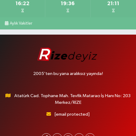
16:22
19:36
21:11
Aylık Vakitler
2005'ten bu yana aralıksız yayında!
Atatürk Cad. Tophane Mah. Tevfik Mataracı İş Hanı No: 203
Merkez/RİZE
[email protected]