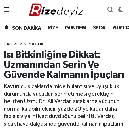
Spor
Rize Nöbetçi Eczaneler
RİZE
GÜNDEM
SPOR
YURTT
SON DAKİKA
Gündem
Rize Hava Durumu
HABERLER
SAĞLIK
Yurttan Haberler
Rize Trafik Yoğunluk Haritası
Isı Bitkinliğine Dikkat:
Uzmanından Serin Ve
Ekonomi
Süper Lig Puan Durumu ve Fikstür
Güvende Kalmanın İpuçları
Teknoloji
Tüm Manşetler
Kavurucu sıcaklarda mide bulantısı ve uyuşukluk
durumunda vücudun serinletilmesi gerektiğini
Sağlık
Son Dakika Haberleri
belirten Uzm. Dr. Ali Vardar, sıcaklarda vücudun
normal kalabilmek için yüzde 20’ye kadar daha
Haber Arşivi
fazla sıvıya ihtiyaç duyduğunu belirtti. Vardar,
sıcak hava dalgasında güvende kalmanın ipuçlarını