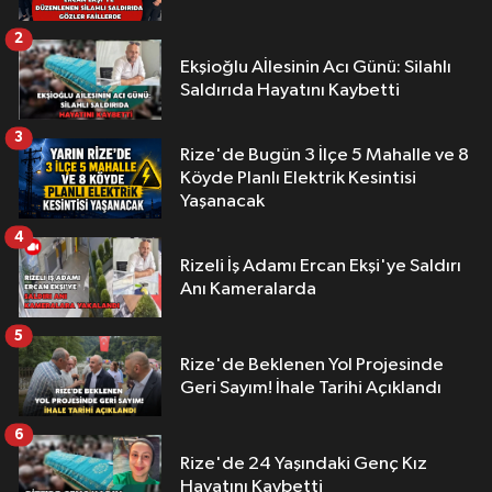
2
Ekşioğlu Aİlesinin Acı Günü: Silahlı
Saldırıda Hayatını Kaybetti
3
Rize'de Bugün 3 İlçe 5 Mahalle ve 8
Köyde Planlı Elektrik Kesintisi
Yaşanacak
4
Rizeli İş Adamı Ercan Ekşi'ye Saldırı
Anı Kameralarda
5
Rize'de Beklenen Yol Projesinde
Geri Sayım! İhale Tarihi Açıklandı
6
Rize'de 24 Yaşındaki Genç Kız
Hayatını Kaybetti