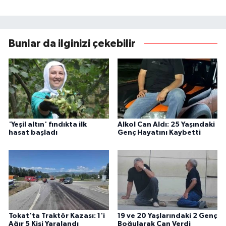
Bunlar da ilginizi çekebilir
'Yeşil altın' fındıkta ilk
Alkol Can Aldı: 25 Yaşındaki
hasat başladı
Genç Hayatını Kaybetti
Tokat'ta Traktör Kazası: 1'i
19 ve 20 Yaşlarındaki 2 Genç
Ağır 5 Kişi Yaralandı
Boğularak Can Verdi