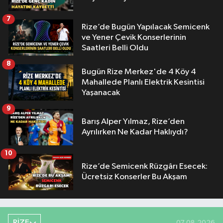
7
Rize’de Bugün Yapılacak Semicenk
ve Yener Çevik Konserlerinin
Saatleri Belli Oldu
8
Bugün Rize Merkez'de 4 Köy 4
Mahallede Planlı Elektrik Kesintisi
Yaşanacak
9
Barış Alper Yılmaz, Rize’den
Ayrılırken Ne Kadar Haklıydı?
10
Rize’de Semicenk Rüzgârı Esecek:
Ücretsiz Konserler Bu Akşam
RİZE
07.08.2026