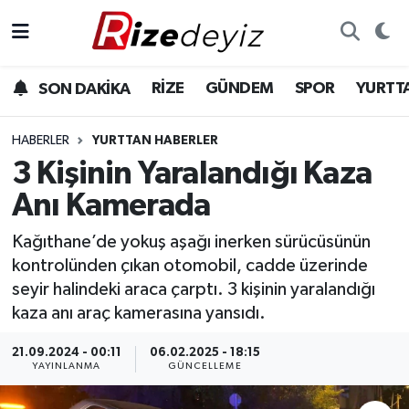
Spor
Rize Nöbetçi Eczaneler
RİZE
GÜNDEM
SPOR
YURTT
SON DAKİKA
Gündem
Rize Hava Durumu
HABERLER
YURTTAN HABERLER
Yurttan Haberler
Rize Trafik Yoğunluk Haritası
3 Kişinin Yaralandığı Kaza
Anı Kamerada
Ekonomi
Süper Lig Puan Durumu ve Fikstür
Kağıthane’de yokuş aşağı inerken sürücüsünün
Teknoloji
Tüm Manşetler
kontrolünden çıkan otomobil, cadde üzerinde
seyir halindeki araca çarptı. 3 kişinin yaralandığı
Sağlık
Son Dakika Haberleri
kaza anı araç kamerasına yansıdı.
Haber Arşivi
21.09.2024 - 00:11
06.02.2025 - 18:15
YAYINLANMA
GÜNCELLEME