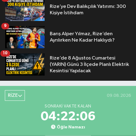
Rize’ye Dev Balıkçılık Yatırımı: 300
Kişiye İstihdam
9
Barış Alper Yılmaz, Rize’den
Ayrılırken Ne Kadar Haklıydı?
10
Rize’de 8 Ağustos Cumartesi
(YARIN) Günü 3 İlçede Planlı Elektrik
Kesintisi Yapılacak
RİZE
09.08.2026
SONRAKI VAKTE KALAN
04:22:05
Öğle Namazı