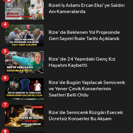
Rizeli İş Adamı Ercan Ekşi'ye Saldırı
Anı Kameralarda
4
Rize'de Beklenen Yol Projesinde
Geri Sayım! İhale Tarihi Açıklandı
5
Rize'de 24 Yaşındaki Genç Kız
Hayatını Kaybetti
6
Rize’de Bugün Yapılacak Semicenk
ve Yener Çevik Konserlerinin
Saatleri Belli Oldu
7
Rize’de Semicenk Rüzgârı Esecek:
Ücretsiz Konserler Bu Akşam
8