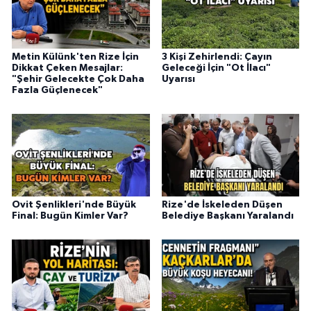
Metin Külünk'ten Rize İçin
3 Kişi Zehirlendi: Çayın
Dikkat Çeken Mesajlar:
Geleceği İçin "Ot İlacı"
"Şehir Gelecekte Çok Daha
Uyarısı
Fazla Güçlenecek"
Ovit Şenlikleri'nde Büyük
Rize'de İskeleden Düşen
Final: Bugün Kimler Var?
Belediye Başkanı Yaralandı