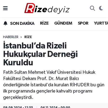
Spor
Rize Nöbetçi Eczaneler
RİZE
GÜNDEM
SPOR
YURTT
SON DAKİKA
Gündem
Rize Hava Durumu
HABERLER
RIZE
Yurttan Haberler
Rize Trafik Yoğunluk Haritası
İstanbul’da Rizeli
Hukukçular Derneği
Ekonomi
Süper Lig Puan Durumu ve Fikstür
Kuruldu
Teknoloji
Tüm Manşetler
Fatih Sultan Mehmet Vakıf Üniversitesi Hukuk
Fakültesi Dekanı Prof. Dr. Murat Balcı
Sağlık
Son Dakika Haberleri
önderliğinde İstanbul’da kurulan RİHUDER bu gün
ilk programında gençlerle kahvaltı programı
Haber Arşivi
gerçekleştirdi.
09.09.2024 - 12:55
04.11.2024 - 00:00