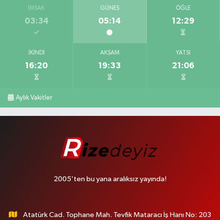
İMSAK
GÜNEŞ
ÖĞLE
03:34
05:14
12:29
İKINDI
AKŞAM
YATSI
16:20
19:33
21:06
Aylık Vakitler
2005'ten bu yana aralıksız yayında!
Atatürk Cad. Tophane Mah. Tevfik Mataracı İş Hanı No: 203