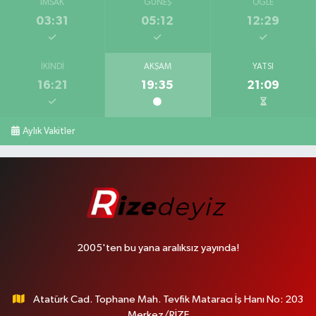
İMSAK
GÜNEŞ
ÖĞLE
03:31
05:12
12:29
İKINDI
AKŞAM
YATSI
16:21
19:35
21:09
Aylık Vakitler
2005'ten bu yana aralıksız yayında!
Atatürk Cad. Tophane Mah. Tevfik Mataracı İş Hanı No: 203
Merkez/RİZE