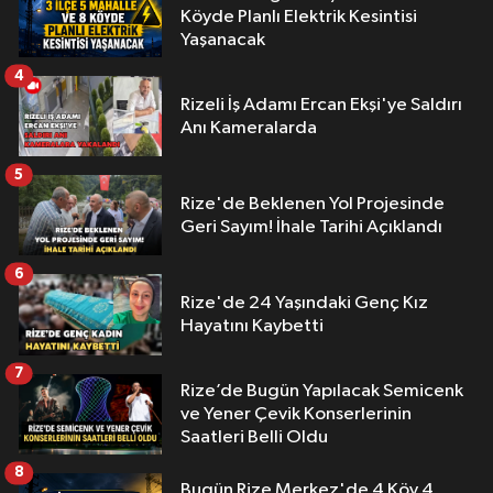
Köyde Planlı Elektrik Kesintisi
Yaşanacak
4
Rizeli İş Adamı Ercan Ekşi'ye Saldırı
Anı Kameralarda
5
Rize'de Beklenen Yol Projesinde
Geri Sayım! İhale Tarihi Açıklandı
6
Rize'de 24 Yaşındaki Genç Kız
Hayatını Kaybetti
7
Rize’de Bugün Yapılacak Semicenk
ve Yener Çevik Konserlerinin
Saatleri Belli Oldu
8
Bugün Rize Merkez'de 4 Köy 4