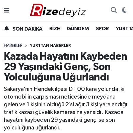
Spor
Rize Nöbetçi Eczaneler
RİZE
GÜNDEM
SPOR
YURTT
SON DAKİKA
Gündem
Rize Hava Durumu
HABERLER
YURTTAN HABERLER
Yurttan Haberler
Rize Trafik Yoğunluk Haritası
Kazada Hayatını Kaybeden
29 Yaşındaki Genç, Son
Ekonomi
Süper Lig Puan Durumu ve Fikstür
Yolculuğuna Uğurlandı
Teknoloji
Tüm Manşetler
Sakarya’nın Hendek ilçesi D-100 kara yolunda iki
otomobilin çarpışması neticesinde meydana
Sağlık
Son Dakika Haberleri
gelen ve 1 kişinin öldüğü 2’si ağır 3 kişi yaralandığı
trafik kazası güvelik kamerasına yansıdı. Kazada
Haber Arşivi
hayatını kaybeden 29 yaşındaki genç ise son
yolculuğuna uğurlandı.