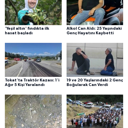
'Yeşil altın' fındıkta ilk
Alkol Can Aldı: 25 Yaşındaki
hasat başladı
Genç Hayatını Kaybetti
Tokat'ta Traktör Kazası: 1'i
19 ve 20 Yaşlarındaki 2 Genç
Ağır 5 Kişi Yaralandı
Boğularak Can Verdi