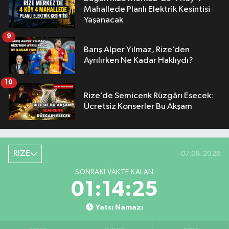
Mahallede Planlı Elektrik Kesintisi
Yaşanacak
9
Barış Alper Yılmaz, Rize’den
Ayrılırken Ne Kadar Haklıydı?
10
Rize’de Semicenk Rüzgârı Esecek:
Ücretsiz Konserler Bu Akşam
RİZE
07.08.2026
SONRAKI VAKTE KALAN
01:14:24
Yatsı Namazı