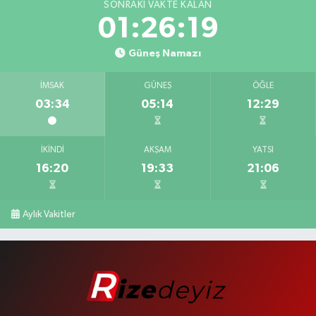
SONRAKI VAKTE KALAN
01:26:18
Güneş Namazı
İMSAK
GÜNEŞ
ÖĞLE
03:34
05:14
12:29
İKINDI
AKŞAM
YATSI
16:20
19:33
21:06
Aylık Vakitler