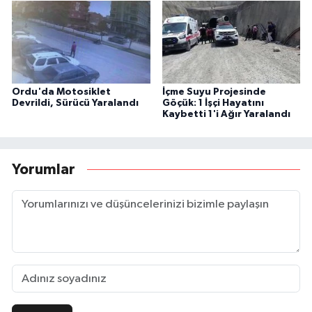
Ordu'da Motosiklet
İçme Suyu Projesinde
Devrildi, Sürücü Yaralandı
Göçük: 1 İşçi Hayatını
Kaybetti 1'i Ağır Yaralandı
Yorumlar