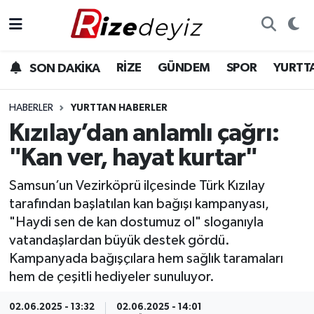
Spor
Rize Nöbetçi Eczaneler
RİZE
GÜNDEM
SPOR
YURTT
SON DAKİKA
Gündem
Rize Hava Durumu
HABERLER
YURTTAN HABERLER
Yurttan Haberler
Rize Trafik Yoğunluk Haritası
Kızılay’dan anlamlı çağrı:
"Kan ver, hayat kurtar"
Ekonomi
Süper Lig Puan Durumu ve Fikstür
Samsun’un Vezirköprü ilçesinde Türk Kızılay
Teknoloji
Tüm Manşetler
tarafından başlatılan kan bağışı kampanyası,
"Haydi sen de kan dostumuz ol" sloganıyla
Sağlık
Son Dakika Haberleri
vatandaşlardan büyük destek gördü.
Kampanyada bağışçılara hem sağlık taramaları
Haber Arşivi
hem de çeşitli hediyeler sunuluyor.
02.06.2025 - 13:32
02.06.2025 - 14:01