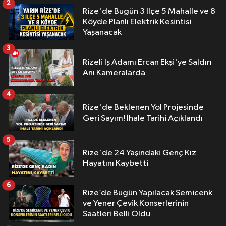
2
Rize'de Bugün 3 İlçe 5 Mahalle ve 8
Köyde Planlı Elektrik Kesintisi
Yaşanacak
3
Rizeli İş Adamı Ercan Ekşi'ye Saldırı
Anı Kameralarda
4
Rize'de Beklenen Yol Projesinde
Geri Sayım! İhale Tarihi Açıklandı
5
Rize'de 24 Yaşındaki Genç Kız
Hayatını Kaybetti
6
Rize’de Bugün Yapılacak Semicenk
ve Yener Çevik Konserlerinin
Saatleri Belli Oldu