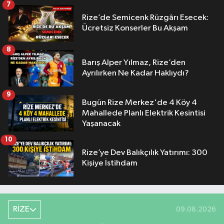
7
Rize’de Semicenk Rüzgârı Esecek:
Ücretsiz Konserler Bu Akşam
8
Barış Alper Yılmaz, Rize’den
Ayrılırken Ne Kadar Haklıydı?
9
Bugün Rize Merkez'de 4 Köy 4
Mahallede Planlı Elektrik Kesintisi
Yaşanacak
10
Rize’ye Dev Balıkçılık Yatırımı: 300
Kişiye İstihdam
RİZE
09.08.2026