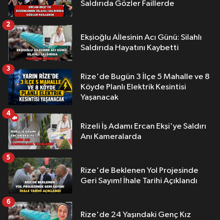
Saldırıda Gözler Faillerde
2
Ekşioğlu Aİlesinin Acı Günü: Silahlı
Saldırıda Hayatını Kaybetti
3
Rize'de Bugün 3 İlçe 5 Mahalle ve 8
Köyde Planlı Elektrik Kesintisi
Yaşanacak
4
Rizeli İş Adamı Ercan Ekşi'ye Saldırı
Anı Kameralarda
5
Rize'de Beklenen Yol Projesinde
Geri Sayım! İhale Tarihi Açıklandı
6
Rize'de 24 Yaşındaki Genç Kız