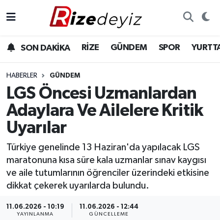
Spor
Rize Nöbetçi Eczaneler
RİZE
GÜNDEM
SPOR
YURTT
SON DAKİKA
Gündem
Rize Hava Durumu
HABERLER
GÜNDEM
Yurttan Haberler
Rize Trafik Yoğunluk Haritası
LGS Öncesi Uzmanlardan
Adaylara Ve Ailelere Kritik
Ekonomi
Süper Lig Puan Durumu ve Fikstür
Uyarılar
Teknoloji
Tüm Manşetler
Türkiye genelinde 13 Haziran'da yapılacak LGS
maratonuna kısa süre kala uzmanlar sınav kaygısı
Sağlık
Son Dakika Haberleri
ve aile tutumlarının öğrenciler üzerindeki etkisine
dikkat çekerek uyarılarda bulundu.
Haber Arşivi
11.06.2026 - 10:19
11.06.2026 - 12:44
YAYINLANMA
GÜNCELLEME