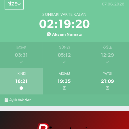
RİZE
07.08.2026
SONRAKI VAKTE KALAN
02:19:19
Akşam Namazı
İMSAK
GÜNEŞ
ÖĞLE
03:31
05:12
12:29
İKINDI
AKŞAM
YATSI
16:21
19:35
21:09
Aylık Vakitler