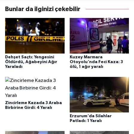
Bunlar da ilginizi çekebilir
Dehşet Saçtı: Yengesini
Kuzey Marmara
Öldürdü, Ağabeyini Ağır
Otoyolu'nda Feci Kaza: 3
Yaraladı
ölü, 1 ağır yaralı
Zincirleme Kazada 3 Araba
Birbirine Girdi: 4 Yaralı
Erzurum'da Silahlar
Patladı: 1 Yaralı