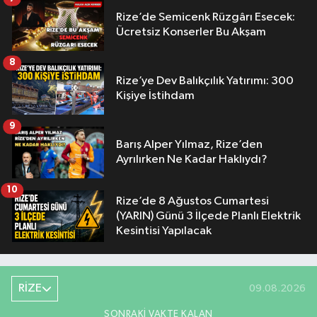
Rize’de Semicenk Rüzgârı Esecek:
Ücretsiz Konserler Bu Akşam
8
Rize’ye Dev Balıkçılık Yatırımı: 300
Kişiye İstihdam
9
Barış Alper Yılmaz, Rize’den
Ayrılırken Ne Kadar Haklıydı?
10
Rize’de 8 Ağustos Cumartesi
(YARIN) Günü 3 İlçede Planlı Elektrik
Kesintisi Yapılacak
RİZE
09.08.2026
SONRAKI VAKTE KALAN