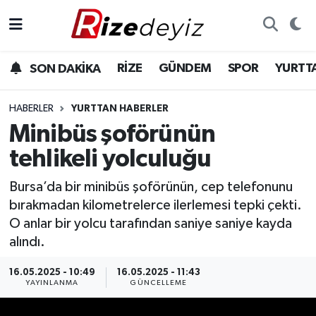
Spor
Rize Nöbetçi Eczaneler
RİZE
GÜNDEM
SPOR
YURTT
SON DAKİKA
Gündem
Rize Hava Durumu
HABERLER
YURTTAN HABERLER
Yurttan Haberler
Rize Trafik Yoğunluk Haritası
Minibüs şoförünün
tehlikeli yolculuğu
Ekonomi
Süper Lig Puan Durumu ve Fikstür
Bursa’da bir minibüs şoförünün, cep telefonunu
Teknoloji
Tüm Manşetler
bırakmadan kilometrelerce ilerlemesi tepki çekti.
O anlar bir yolcu tarafından saniye saniye kayda
Sağlık
Son Dakika Haberleri
alındı.
Haber Arşivi
16.05.2025 - 10:49
16.05.2025 - 11:43
YAYINLANMA
GÜNCELLEME