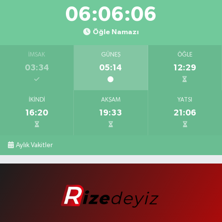
06:06:05
Öğle Namazı
İMSAK
GÜNEŞ
ÖĞLE
03:34
05:14
12:29
İKINDI
AKŞAM
YATSI
16:20
19:33
21:06
Aylık Vakitler