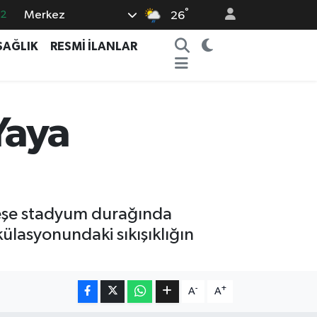
.2
°
Merkez
26
17
SAĞLIK
RESMİ İLANLAR
01
02
12
Yaya
4
teşe stadyum durağında
rkülasyonundaki sıkışıklığın
-
+
A
A