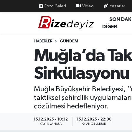
Foto Galeri
Video
Yazarlar
SON DAK
Spor
Rize Nöbetçi Eczaneler
DİĞER
Gündem
Rize Hava Durumu
HABERLER
GÜNDEM
Muğla’da Takt
Yurttan Haberler
Rize Trafik Yoğunluk Haritası
Sirkülasyonu 
Ekonomi
Süper Lig Puan Durumu ve Fikstür
Teknoloji
Tüm Manşetler
Muğla Büyükşehir Belediyesi,
taktiksel şehircilik uygulamaları
Sağlık
Son Dakika Haberleri
çözülmesi hedefleniyor.
Haber Arşivi
15.12.2025 - 18:32
15.12.2025 - 22:00
YAYINLANMA
GÜNCELLEME