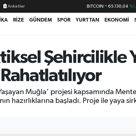
BITCOIN
65.130,04
%1
Anketler
DOLAR
47,7069
%0.
İKA
RİZE
GÜNDEM
SPOR
YURTTAN
EKONOMİ
EURO
55,0265
%0.
STERLİN
64,1897
%0.
GRAM ALTIN
6618.49
%2.
iksel Şehircilikle 
BİST100
13.887
%6
Rahatlatılıyor
 ’Yaşayan Muğla’ projesi kapsamında Men
nın hazırlıklarına başladı. Proje ile yaya si