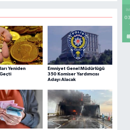
İM
03
tları Yeniden
Emniyet Genel Müdürlüğü
 Geçti
350 Komiser Yardımcısı
Adayı Alacak