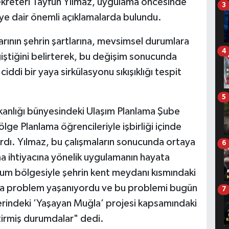
kreteri Tayfun Yılmaz, uygulama öncesinde
3
ye dair önemli açıklamalarda bulundu.
arının şehrin şartlarına, mevsimsel durumlara
4
ğiştiğini belirterek, bu değişim sonucunda
di bir yaya sirkülasyonu sıkışıklığı tespit
5
kanlığı bünyesindeki Ulaşım Planlama Şube
lge Planlama öğrencileriyle işbirliği içinde
ardı. Yılmaz, bu çalışmaların sonucunda ortaya
6
ma ihtiyacına yönelik uygulamanın hayata
dyum bölgesiyle şehrin kent meydanı kısmındaki
nda problem yaşanıyordu ve bu problemi bugün
7
berindeki ’Yaşayan Muğla’ projesi kapsamındaki
ştirmiş durumdalar" dedi.