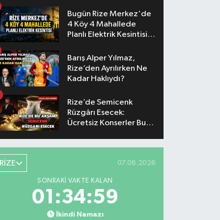
Konserlerinin Saatleri
Belli Oldu
Bugün Rize Merkez'de
4 Köy 4 Mahallede
Planlı Elektrik Kesintisi
Yaşanacak
Barış Alper Yılmaz,
Rize’den Ayrılırken Ne
Kadar Haklıydı?
Rize’de Semicenk
Rüzgârı Esecek:
Ücretsiz Konserler Bu
Akşam
RİZE
07.08.2026
SONRAKI VAKTE KALAN
01:34:58
İkindi Namazı