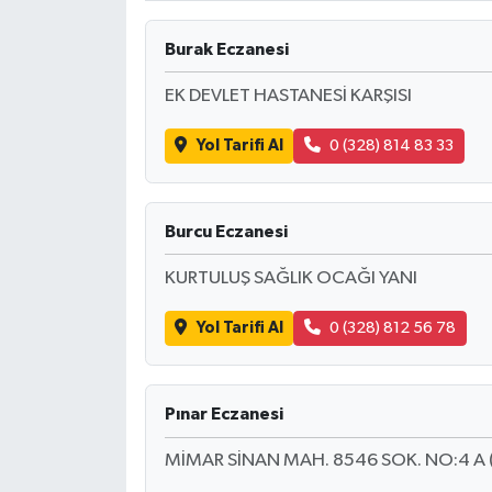
Burak Eczanesi
EK DEVLET HASTANESİ KARŞISI
Yol Tarifi Al
0 (328) 814 83 33
Burcu Eczanesi
KURTULUŞ SAĞLIK OCAĞI YANI
Yol Tarifi Al
0 (328) 812 56 78
Pınar Eczanesi
MİMAR SİNAN MAH. 8546 SOK. NO:4 A (