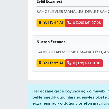
Eylül Eczanesi
BAHÇELİEVLER MAHALLESİ DEVLET BAHÇE
Yol Tarifi Al
0 (328) 861 27 28
Nurten Eczanesi
FATİH SULTAN MEHMET MAHALLESİ ÇAM
Yol Tarifi Al
0 (328) 633 31 96
Her eczane gece boyunca açık olmayabilir, 
beklenmedik durumlar nedeniyle nöbete g
eczanenin açık olduğunu telefon aracılığıyla 