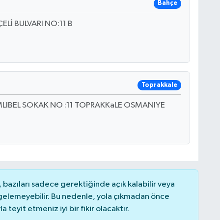
Bahçe
Lİ BULVARI NO:11 B
Toprakkale
LIBEL SOKAK NO :11 TOPRAKKaLE OSMANIYE
bazıları sadece gerektiğinde açık kalabilir veya
elemeyebilir. Bu nedenle, yola çıkmadan önce
teyit etmeniz iyi bir fikir olacaktır.