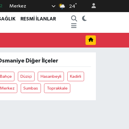
°
Merkez
2
24
7
SAĞLIK
RESMİ İLANLAR
7
5
2
9
smaniye Diğer İlçeler
Bahçe
Düziçi
Hasanbeyli
Kadirli
Merkez
Sumbas
Toprakkale