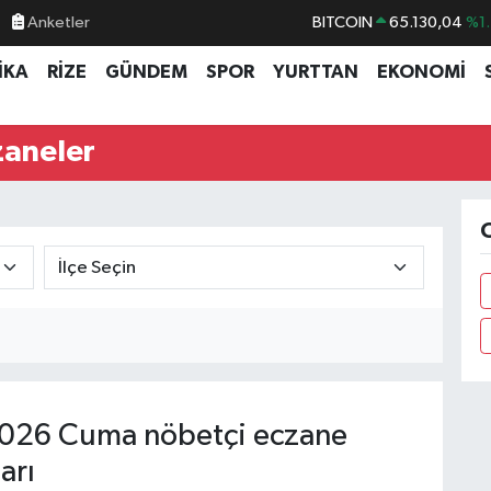
Anketler
BITCOIN
65.130,04
%1.
DOLAR
47,7106
%0.1
İKA
RİZE
GÜNDEM
SPOR
YURTTAN
EKONOMİ
EURO
55,1652
%0.2
STERLİN
64,4046
%0.3
zaneler
GRAM ALTIN
6618.49
%2.1
BİST100
13.773
%-1
O
026 Cuma nöbetçi eczane
arı