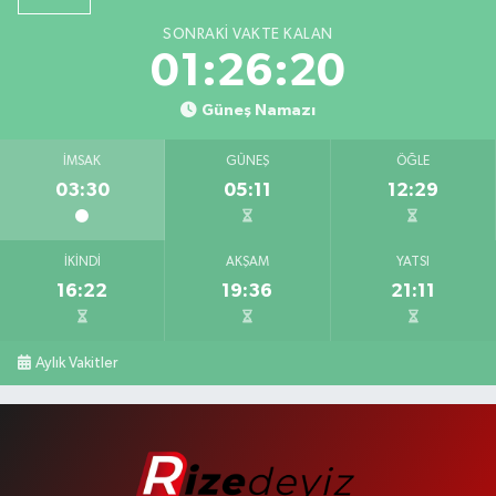
SONRAKI VAKTE KALAN
01:26:20
Güneş Namazı
İMSAK
GÜNEŞ
ÖĞLE
03:30
05:11
12:29
İKINDI
AKŞAM
YATSI
16:22
19:36
21:11
Aylık Vakitler