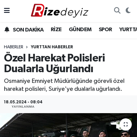
Spor
Rize Nöbetçi Eczaneler
RİZE
GÜNDEM
SPOR
YURTT
SON DAKİKA
Gündem
Rize Hava Durumu
HABERLER
YURTTAN HABERLER
Yurttan Haberler
Rize Trafik Yoğunluk Haritası
Özel Harekat Polisleri
Dualarla Uğurlandı
Ekonomi
Süper Lig Puan Durumu ve Fikstür
Osmaniye Emniyet Müdürlüğünde görevli özel
Teknoloji
Tüm Manşetler
harekat polisleri, Suriye'ye dualarla uğurlandı.
Sağlık
Son Dakika Haberleri
18.05.2024 - 08:04
YAYINLANMA
Haber Arşivi