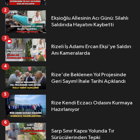
2
Ekşioğlu Aİlesinin Acı Günü: Silahlı
Saldırıda Hayatını Kaybetti
3
Rizeli İş Adamı Ercan Ekşi'ye Saldırı
Anı Kameralarda
4
Rize'de Beklenen Yol Projesinde
Geri Sayım! İhale Tarihi Açıklandı
5
Rize Kendi Eczacı Odasını Kurmaya
Hazırlanıyor
6
Sarp Sınır Kapısı Yolunda Tır
Sürücülerinden Tepki