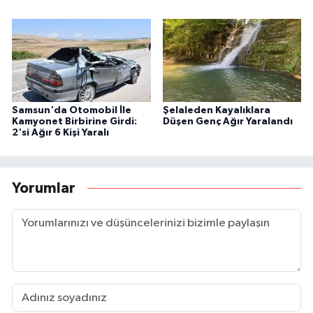
Samsun'da Otomobil İle
Şelaleden Kayalıklara
Kamyonet Birbirine Girdi:
Düşen Genç Ağır Yaralandı
2'si Ağır 6 Kişi Yaralı
Yorumlar