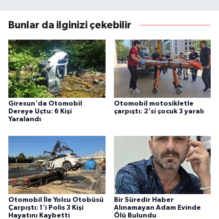
Bunlar da ilginizi çekebilir
Giresun'da Otomobil
Otomobil motosikletle
Dereye Uçtu: 6 Kişi
çarpıştı: 2'si çocuk 3 yaralı
Yaralandı
Otomobil İle Yolcu Otobüsü
Bir Süredir Haber
Çarpıştı: 1'i Polis 3 Kişi
Alınamayan Adam Evinde
Hayatını Kaybetti
Ölü Bulundu