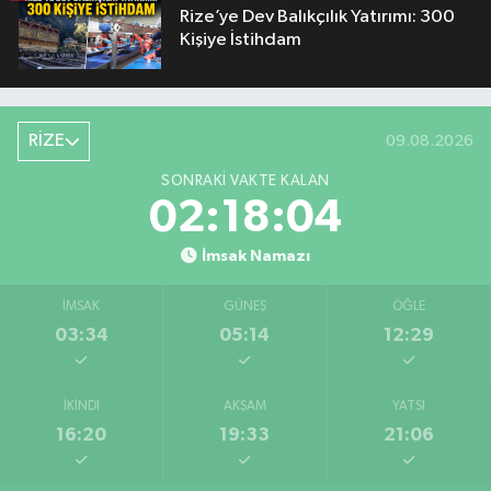
Rize’ye Dev Balıkçılık Yatırımı: 300
Kişiye İstihdam
RİZE
09.08.2026
SONRAKI VAKTE KALAN
02:18:04
İmsak Namazı
İMSAK
GÜNEŞ
ÖĞLE
03:34
05:14
12:29
İKINDI
AKŞAM
YATSI
16:20
19:33
21:06