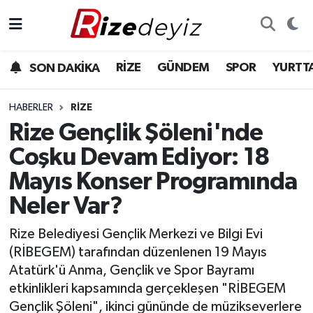
Spor
Rize Nöbetçi Eczaneler
RİZE
GÜNDEM
SPOR
YURTT
SON DAKİKA
Gündem
Rize Hava Durumu
HABERLER
RIZE
Yurttan Haberler
Rize Trafik Yoğunluk Haritası
Rize Gençlik Şöleni'nde
Coşku Devam Ediyor: 18
Ekonomi
Süper Lig Puan Durumu ve Fikstür
Mayıs Konser Programında
Teknoloji
Tüm Manşetler
Neler Var?
Sağlık
Son Dakika Haberleri
Rize Belediyesi Gençlik Merkezi ve Bilgi Evi
(RİBEGEM) tarafından düzenlenen 19 Mayıs
Haber Arşivi
Atatürk'ü Anma, Gençlik ve Spor Bayramı
etkinlikleri kapsamında gerçekleşen "RİBEGEM
Gençlik Şöleni", ikinci gününde de müzikseverlere