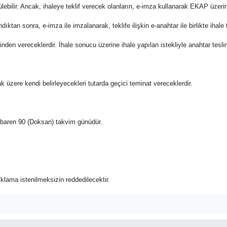
bilir. Ancak, ihaleye teklif verecek olanların, e-imza kullanarak EKAP üzerin
ıktan sonra, e-imza ile imzalanarak, teklife ilişkin e-anahtar ile birlikte ihal
üzerinden vereceklerdir. İhale sonucu üzerine ihale yapılan istekliyle anahtar te
ak üzere kendi belirleyecekleri tutarda geçici teminat vereceklerdir.
n itibaren 90 (Doksan) takvim günüdür.
açıklama istenilmeksizin reddedilecektir.