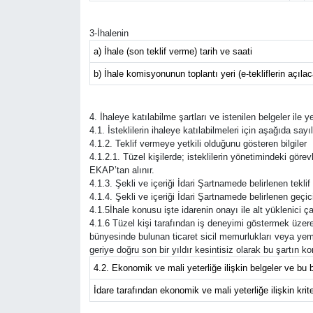
3-İhalenin
a) İhale (son teklif verme) tarih ve saati
b) İhale komisyonunun toplantı yeri (e-tekliflerin açıla
4. İhaleye katılabilme şartları ve istenilen belgeler ile 
4.1. İsteklilerin ihaleye katılabilmeleri için aşağıda sayıl
4.1.2. Teklif vermeye yetkili olduğunu gösteren bilgiler
4.1.2.1. Tüzel kişilerde; isteklilerin yönetimindeki görevli
EKAP’tan alınır.
4.1.3. Şekli ve içeriği İdari Şartnamede belirlenen tekli
4.1.4. Şekli ve içeriği İdari Şartnamede belirlenen geçic
4.1.5İhale konusu işte idarenin onayı ile alt yüklenici ça
4.1.6 Tüzel kişi tarafından iş deneyimi göstermek üzere 
bünyesinde bulunan ticaret sicil memurlukları veya yem
geriye doğru son bir yıldır kesintisiz olarak bu şartın 
4.2. Ekonomik ve mali yeterliğe ilişkin belgeler ve bu b
İdare tarafından ekonomik ve mali yeterliğe ilişkin kriter