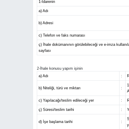
1-İdarenin
a) Adı
b) Adresi
c) Telefon ve faks numarası
ç) İhale dokümanının görülebileceği ve e-imza kullanılar
sayfası
2-İhale konusu yapım işinin
a) Adı
:
R
1
b) Niteliği, türü ve miktarı
:
A
c) Yapılacağı/teslim edileceği yer
:
R
ç) Süresi/teslim tarihi
:
Y
S
d) İşe başlama tarihi
:
y