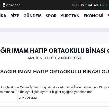
Anketler
STERLİN
64,4811
%0.
GRAM ALTIN
6660.55
%0.
İKA
RİZE
GÜNDEM
SPOR
YURTTAN
EKONOMİ
BİST100
13.779
%-
BITCOIN
64.960,21
%0.
DOLAR
47,7436
%0.
EURO
55,2510
%0.
ĞIR İMAM HATİP ORTAOKULU BİNASI 
RİZE İL MİLLİ EĞİTİM MÜDÜRLÜĞÜ
SAĞIR İMAM HATİP ORTAOKULU BİNASI GÜ
Güçlendirme Yapım İşi yapım işi 4734 sayılı Kamu İhale Kanununun 19 uncu m
alınacaktır. İhaleye ilişkin ayrıntılı bilgiler aşağıda yer almaktadır:
2025/993144