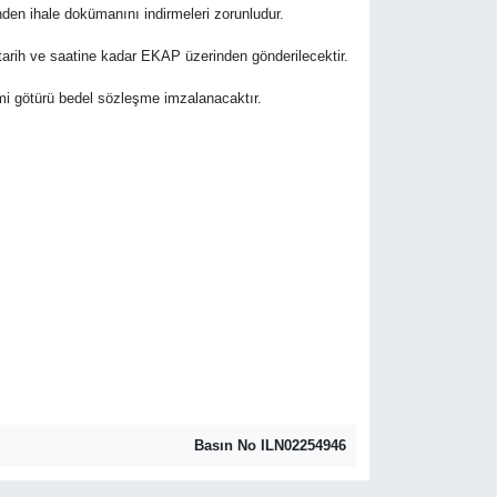
den ihale dokümanını indirmeleri zorunludur.
e tarih ve saatine kadar EKAP üzerinden gönderilecektir.
slimi götürü bedel sözleşme imzalanacaktır.
Basın No ILN02254946