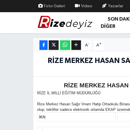
Foto Galeri
Video
Yazarlar
SON DAK
Spor
Rize Nöbetçi Eczaneler
DİĞER
Gündem
Rize Hava Durumu
-
+
A
A
Yurttan Haberler
Rize Trafik Yoğunluk Haritası
RİZE MERKEZ HASAN SA
Ekonomi
Süper Lig Puan Durumu ve Fikstür
Teknoloji
Tüm Manşetler
RİZE MERKEZ HASAN 
RİZE İL MİLLİ EĞİTİM MÜDÜRLÜĞÜ
Sağlık
Son Dakika Haberleri
Rize Merkez Hasan Sağır İmam Hatip Ortaokulu Binası 
olup, teklifler sadece elektronik ortamda EKAP üzerinden 
Haber Arşivi
İKN
: