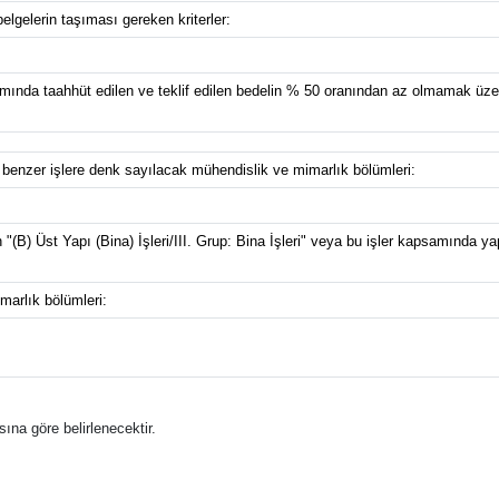
belgelerin taşıması gereken kriterler:
ında taahhüt edilen ve teklif edilen bedelin % 50 oranından az olmamak üzere
e benzer işlere denk sayılacak mühendislik ve mimarlık bölümleri:
en "(B) Üst Yapı (Bina) İşleri/III. Grup: Bina İşleri" veya bu işler kapsamında 
marlık bölümleri:
ına göre belirlenecektir.