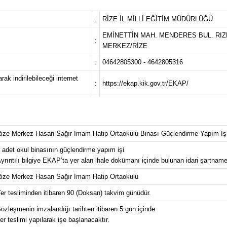
:
RİZE İL MİLLİ EĞİTİM MÜDÜRLÜĞÜ
EMİNETTİN MAH. MENDERES BUL. RIZE 
:
MERKEZ/RİZE
:
04642805300 - 4642805316
ak indirilebileceği internet
:
https://ekap.kik.gov.tr/EKAP/
ize Merkez Hasan Sağır İmam Hatip Ortaokulu Binası Güçlendirme Yapım İş
 adet okul binasının güçlendirme yapım işi
yrıntılı bilgiye EKAP’ta yer alan ihale dokümanı içinde bulunan idari şartnamed
ize Merkez Hasan Sağır İmam Hatip Ortaokulu
er tesliminden itibaren 90 (Doksan) takvim günüdür.
özleşmenin imzalandığı tarihten itibaren 5 gün içinde
er teslimi yapılarak işe başlanacaktır.