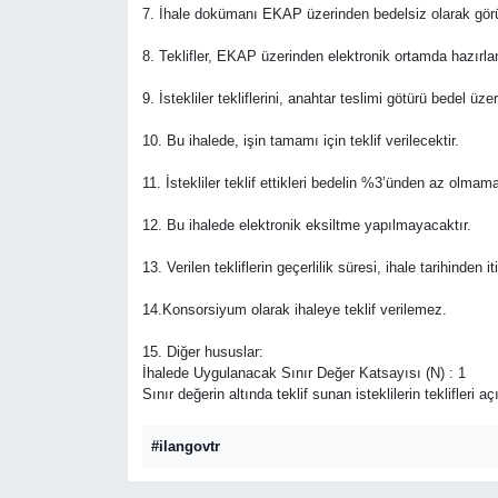
7. İhale dokümanı EKAP üzerinden bedelsiz olarak görüle
8. Teklifler, EKAP üzerinden elektronik ortamda hazırland
9. İstekliler tekliflerini, anahtar teslimi götürü bedel 
10. Bu ihalede, işin tamamı için teklif verilecektir.
11. İstekliler teklif ettikleri bedelin %3’ünden az olmam
12. Bu ihalede elektronik eksiltme yapılmayacaktır.
13. Verilen tekliflerin geçerlilik süresi, ihale tarihinde
14.Konsorsiyum olarak ihaleye teklif verilemez.
15. Diğer hususlar:
İhalede Uygulanacak Sınır Değer Katsayısı (N) : 1
Sınır değerin altında teklif sunan isteklilerin teklifleri 
#ilangovtr