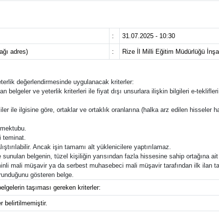
:
31.07.2025 - 10:30
cağı adres)
:
Rize İl Milli Eğitim Müdürlüğü İn
yeterlik değerlendirmesinde uygulanacak kriterler:
an belgeler ve yeterlik kriterleri ile fiyat dışı unsurlara ilişkin bilgileri e-tek
ler ile ilgisine göre, ortaklar ve ortaklık oranlarına (halka arz edilen hisseler ha
f mektubu.
i teminat.
lıştırılabilir. Ancak işin tamamı alt yüklenicilere yaptırılamaz.
sunulan belgenin, tüzel kişiliğin yarısından fazla hissesine sahip ortağına ait
inli mali müşavir ya da serbest muhasebeci mali müşavir tarafından ilk ilan t
korunduğunu gösteren belge.
elgelerin taşıması gereken kriterler:
 belirtilmemiştir.