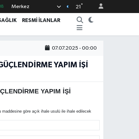
°
Merkez
38
21
03
SAĞLIK
RESMİ İLANLAR
14
87
07.07.2025 - 00:00
18
32
GÜÇLENDİRME YAPIM İŞİ
ÇLENDİRME YAPIM İŞİ
addesine göre açık ihale usulü ile ihale edilecek