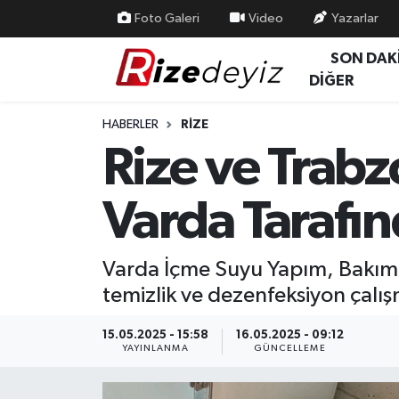
Foto Galeri
Video
Yazarlar
SON DAK
Spor
Rize Nöbetçi Eczaneler
DİĞER
Gündem
Rize Hava Durumu
HABERLER
RIZE
Rize ve Trab
Yurttan Haberler
Rize Trafik Yoğunluk Haritası
Varda Tarafı
Ekonomi
Süper Lig Puan Durumu ve Fikstür
Teknoloji
Tüm Manşetler
Varda İçme Suyu Yapım, Bakım v
temizlik ve dezenfeksiyon çalışm
Sağlık
Son Dakika Haberleri
15.05.2025 - 15:58
16.05.2025 - 09:12
Haber Arşivi
YAYINLANMA
GÜNCELLEME