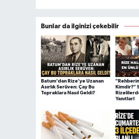
Bunlar da ilginizi çekebilir
Batum’dan Rize’ye Uzanan
"Rehberin
Asırlık Serüven: Çay Bu
Kimdir?" 
Topraklara Nasıl Geldi?
Rizelilerd
Yanıtlar!