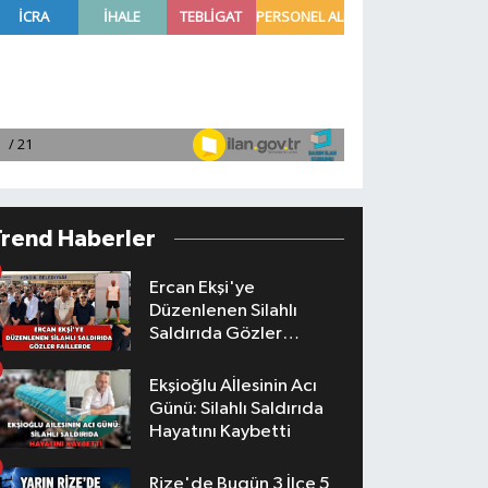
Trend Haberler
Ercan Ekşi'ye
Düzenlenen Silahlı
Saldırıda Gözler
Faillerde
Ekşioğlu Aİlesinin Acı
Günü: Silahlı Saldırıda
Hayatını Kaybetti
Rize'de Bugün 3 İlçe 5