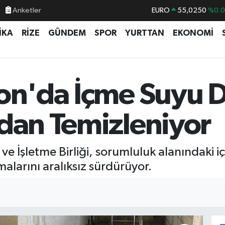
Anketler
EURO
55,0250
%0.
STERLİN
64,2398
%0
İKA
RİZE
GÜNDEM
SPOR
YURTTAN
EKONOMİ
GRAM ALTIN
6500.87
%0.
BİST100
13.799
%7
BITCOIN
64.643,95
%0.
zon'da İçme Suyu D
DOLAR
47,6006
%0.
ndan Temizleniyor
e İşletme Birliği, sorumluluk alanındaki 
alarını aralıksız sürdürüyor.