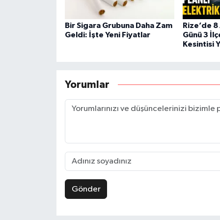
Bir Sigara Grubuna Daha Zam
Rize’de 8
Geldi: İşte Yeni Fiyatlar
Günü 3 İlç
Kesintisi 
Yorumlar
Gönder