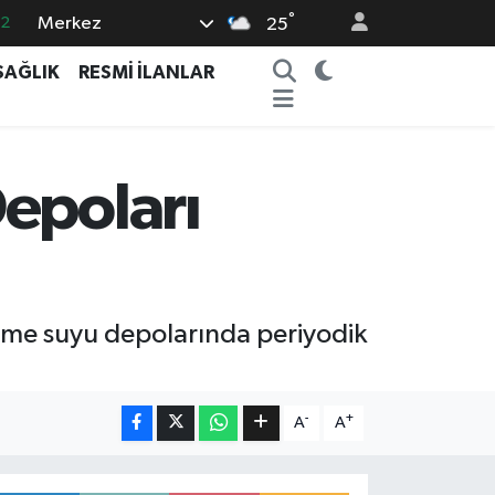
°
Merkez
02
25
.2
SAĞLIK
RESMİ İLANLAR
12
0
16
epoları
06
içme suyu depolarında periyodik
-
+
A
A