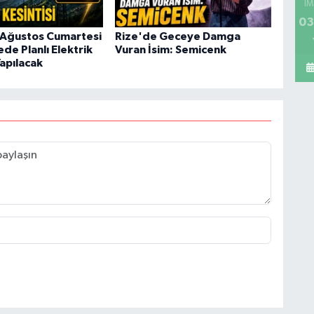
İM
03
 Ağustos Cumartesi
Rize'de Geceye Damga
ede Planlı Elektrik
Vuran İsim: Semicenk
Yapılacak