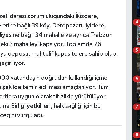
.
Özel İdaresi sorumluluğundaki İkizdere,
4
lerine bağlı 39 köy, Derepazarı, İyidere,
diyesine bağlı 34 mahalle ve ayrıca Trabzon
indeki 3 mahalleyi kapsıyor. Toplamda 76
5
yu deposu, muhtelif kapasitelere sahip olup,
geçiriliyor.
.000 vatandaşın doğrudan kullandığı içme
6
li şekilde temin edilmesi amaçlanıyor. Tüm
artlara uygun olarak titizlikle yürütülüyor.
Birliği yetkilileri, halk sağlığı için bu
7
ceğini vurguladı.
8