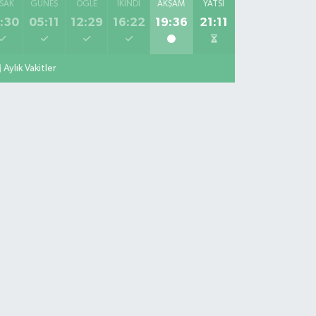
SAK
GÜNEŞ
ÖĞLE
İKINDI
AKŞAM
YATSI
:30
05:11
12:29
16:22
19:36
21:11
Aylık Vakitler