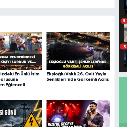
9
10
izdeki En Ünlü İsim
Ekşioğlu Vakfı 26. Ovit Yayla
Sorusuna
Şenlikleri’nde Görkemli Açılış
en Eğlenceli