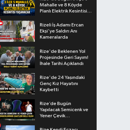
Mahalle ve 8 Köyde
Planlı Elektrik Kesintisi
Yaşanacak
Rizeli İş Adamı Ercan
Ekşi'ye Saldırı Anı
Kameralarda
Rize'de Beklenen Yol
Projesinde Geri Sayım!
İhale Tarihi Açıklandı
Rize'de 24 Yaşındaki
Genç Kız Hayatını
Kaybetti
Rize’de Bugün
Yapılacak Semicenk ve
Yener Çevik
Konserlerinin Saatleri
Belli Oldu
Rize Kendi Eczacı