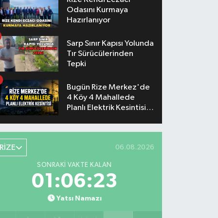
Odasını Kurmaya
Hazırlanıyor
Sarp Sınır Kapısı Yolunda
Tır Sürücülerinden
Tepki
Bugün Rize Merkez'de
4 Köy 4 Mahallede
Planlı Elektrik Kesintisi
Yaşanacak
RİZE
06.08.2026
SONRAKI VAKTE KALAN
01:06:22
Yatsı Namazı