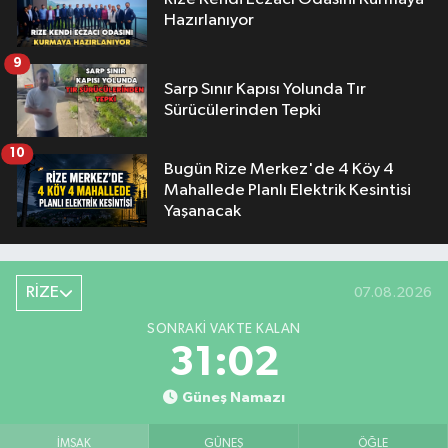
Hazırlanıyor
9
Sarp Sınır Kapısı Yolunda Tır
Sürücülerinden Tepki
10
Bugün Rize Merkez'de 4 Köy 4
Mahallede Planlı Elektrik Kesintisi
Yaşanacak
RİZE
07.08.2026
SONRAKI VAKTE KALAN
31:02
Güneş Namazı
İMSAK
GÜNEŞ
ÖĞLE