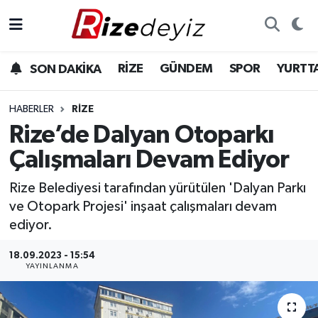
Spor
Rize Nöbetçi Eczaneler
RİZE
GÜNDEM
SPOR
YURTT
SON DAKİKA
Gündem
Rize Hava Durumu
HABERLER
RIZE
Yurttan Haberler
Rize Trafik Yoğunluk Haritası
Rize’de Dalyan Otoparkı
Çalışmaları Devam Ediyor
Ekonomi
Süper Lig Puan Durumu ve Fikstür
Rize Belediyesi tarafından yürütülen 'Dalyan Parkı
Teknoloji
Tüm Manşetler
ve Otopark Projesi' inşaat çalışmaları devam
ediyor.
Sağlık
Son Dakika Haberleri
18.09.2023 - 15:54
YAYINLANMA
Haber Arşivi