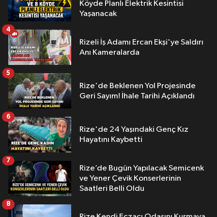
Köyde Planlı Elektrik Kesintisi
Yaşanacak
4
Rizeli İş Adamı Ercan Ekşi'ye Saldırı
Anı Kameralarda
5
Rize'de Beklenen Yol Projesinde
Geri Sayım! İhale Tarihi Açıklandı
6
Rize'de 24 Yaşındaki Genç Kız
Hayatını Kaybetti
7
Rize’de Bugün Yapılacak Semicenk
ve Yener Çevik Konserlerinin
Saatleri Belli Oldu
8
Rize Kendi Eczacı Odasını Kurmaya