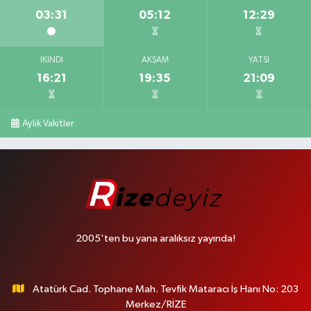
03:31
05:12
12:29
İKINDI
AKŞAM
YATSI
16:21
19:35
21:09
Aylık Vakitler
2005'ten bu yana aralıksız yayında!
Atatürk Cad. Tophane Mah. Tevfik Mataracı İş Hanı No: 203
Merkez/RİZE