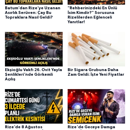
Batum’dan Rize’ye Uzanan
"Rehberinizdeki En Ünlü
Asırlık Serüven: Çay Bu
İsim Kimdir?" Sorusuna
Topraklara Nasıl Geldi?
Rizelilerden Eğlenceli
Yanıtlar!
Ekşioğlu Vakfı 26. Ovit Yayla
Bir Sigara Grubuna Daha
Şenlikleri’nde Görkemli
Zam Geldi: İşte Yeni Fiyatlar
Açılış
Rize’de 8 Ağustos
Rize'de Geceye Damga