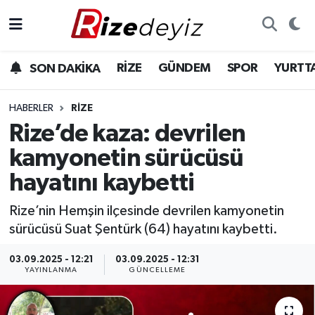
Spor
Rize Nöbetçi Eczaneler
RİZE
GÜNDEM
SPOR
YURTT
SON DAKİKA
Gündem
Rize Hava Durumu
HABERLER
RIZE
Yurttan Haberler
Rize Trafik Yoğunluk Haritası
Rize’de kaza: devrilen
kamyonetin sürücüsü
Ekonomi
Süper Lig Puan Durumu ve Fikstür
hayatını kaybetti
Teknoloji
Tüm Manşetler
Rize’nin Hemşin ilçesinde devrilen kamyonetin
sürücüsü Suat Şentürk (64) hayatını kaybetti.
Sağlık
Son Dakika Haberleri
03.09.2025 - 12:21
03.09.2025 - 12:31
Haber Arşivi
YAYINLANMA
GÜNCELLEME