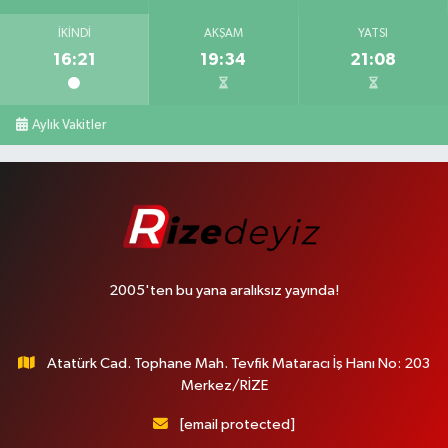
İKINDI
AKŞAM
YATSI
16:21
19:34
21:08
Aylık Vakitler
2005'ten bu yana aralıksız yayında!
Atatürk Cad. Tophane Mah. Tevfik Mataracı İş Hanı No: 203
Merkez/RİZE
[email protected]