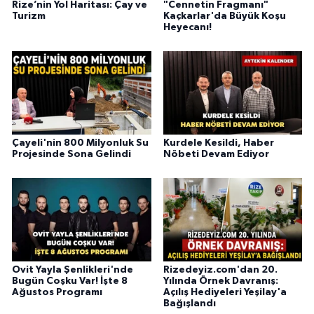
Rize’nin Yol Haritası: Çay ve
"Cennetin Fragmanı"
Turizm
Kaçkarlar'da Büyük Koşu
Heyecanı!
Çayeli'nin 800 Milyonluk Su
Kurdele Kesildi, Haber
Projesinde Sona Gelindi
Nöbeti Devam Ediyor
Ovit Yayla Şenlikleri'nde
Rizedeyiz.com'dan 20.
Bugün Coşku Var! İşte 8
Yılında Örnek Davranış:
Ağustos Programı
Açılış Hediyeleri Yeşilay'a
Bağışlandı