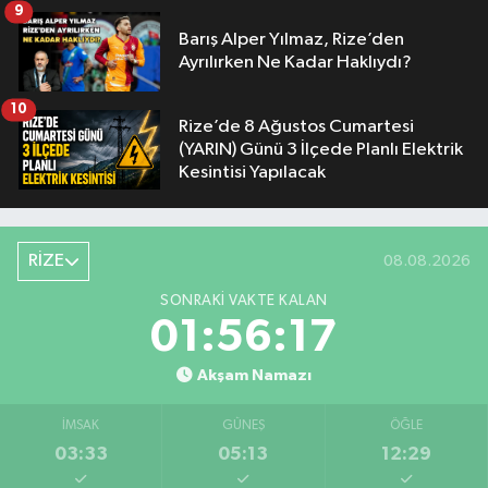
9
Barış Alper Yılmaz, Rize’den
Ayrılırken Ne Kadar Haklıydı?
10
Rize’de 8 Ağustos Cumartesi
(YARIN) Günü 3 İlçede Planlı Elektrik
Kesintisi Yapılacak
RİZE
08.08.2026
SONRAKI VAKTE KALAN
01:56:16
Akşam Namazı
İMSAK
GÜNEŞ
ÖĞLE
03:33
05:13
12:29