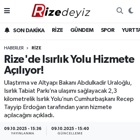
Spor
Rize Nöbetçi Eczaneler
RİZE
GÜNDEM
SPOR
YURTT
SON DAKİKA
Gündem
Rize Hava Durumu
HABERLER
RIZE
Yurttan Haberler
Rize Trafik Yoğunluk Haritası
Rize'de Isırlık Yolu Hizmete
Açılıyor!
Ekonomi
Süper Lig Puan Durumu ve Fikstür
Ulaştırma ve Altyapı Bakanı Abdulkadir Uraloğlu,
Teknoloji
Tüm Manşetler
Isırlık Tabiat Parkı’na ulaşımı sağlayacak 2,3
kilometrelik Isırlık Yolu’nun Cumhurbaşkanı Recep
Sağlık
Son Dakika Haberleri
Tayyip Erdoğan tarafından yarın hizmete
açılacağını açıkladı.
Haber Arşivi
09.10.2025 - 15:36
09.10.2025 - 15:40
YAYINLANMA
GÜNCELLEME