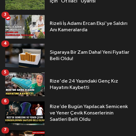
İçin "Ot İlacı" Uyarısı
3
Rizeli İş Adamı Ercan Ekşi'ye Saldırı
Anı Kameralarda
4
Sigaraya Bir Zam Daha! Yeni Fiyatlar
Belli Oldu!
5
Rize'de 24 Yaşındaki Genç Kız
Hayatını Kaybetti
6
Rize’de Bugün Yapılacak Semicenk
ve Yener Çevik Konserlerinin
Saatleri Belli Oldu
7