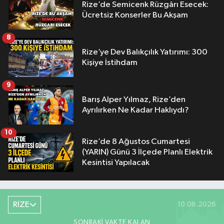
Rize’de Semicenk Rüzgârı Esecek:
Ücretsiz Konserler Bu Akşam
8
Rize’ye Dev Balıkçılık Yatırımı: 300
Kişiye İstihdam
9
Barış Alper Yılmaz, Rize’den
Ayrılırken Ne Kadar Haklıydı?
10
Rize’de 8 Ağustos Cumartesi
(YARIN) Günü 3 İlçede Planlı Elektrik
Kesintisi Yapılacak
RİZE
10.08.2026
SONRAKI VAKTE KALAN