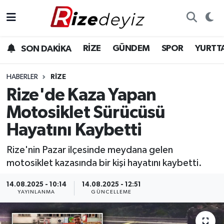
Spor
Rize Nöbetçi Eczaneler
RİZE
GÜNDEM
SPOR
YURTT
SON DAKİKA
Gündem
Rize Hava Durumu
HABERLER
RIZE
Yurttan Haberler
Rize Namaz Vakitleri
Rize'de Kaza Yapan
Motosiklet Sürücüsü
Ekonomi
Rize Trafik Yoğunluk Haritası
Hayatını Kaybetti
Teknoloji
Süper Lig Puan Durumu ve Fikstür
Rize'nin Pazar ilçesinde meydana gelen
motosiklet kazasında bir kişi hayatını kaybetti.
Sağlık
Tüm Manşetler
14.08.2025 - 10:14
14.08.2025 - 12:51
Son Dakika Haberleri
YAYINLANMA
GÜNCELLEME
Haber Arşivi