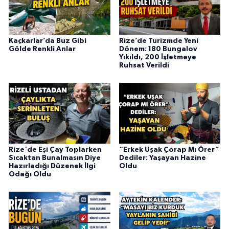
Kaçkarlar’da Buz Gibi
Rize’de Turizmde Yeni
Gölde Renkli Anlar
Dönem: 180 Bungalov
Yıkıldı, 200 İşletmeye
Ruhsat Verildi
Rize'de Eşi Çay Toplarken
“Erkek Uşak Çorap Mı Örer”
Sıcaktan Bunalmasın Diye
Dediler: Yaşayan Hazine
Hazırladığı Düzenek İlgi
Oldu
Odağı Oldu