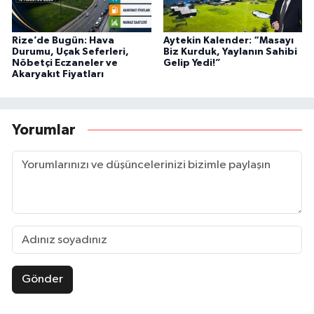
Rize’de Bugün: Hava
Aytekin Kalender: “Masayı
Durumu, Uçak Seferleri,
Biz Kurduk, Yaylanın Sahibi
Nöbetçi Eczaneler ve
Gelip Yedi!”
Akaryakıt Fiyatları
Yorumlar
Gönder