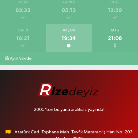
İMSAK
GÜNEŞ
ÖĞLE
03:33
05:13
12:29
İKINDI
AKŞAM
YATSI
16:21
19:34
21:08
Aylık Vakitler
2005'ten bu yana aralıksız yayında!
Atatürk Cad. Tophane Mah. Tevfik Mataracı İş Hanı No: 203