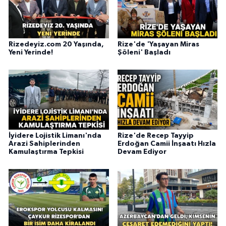
Rizedeyiz.com 20 Yaşında,
Rize'de 'Yaşayan Miras
Yeni Yerinde!
Şöleni' Başladı
İyidere Lojistik Limanı'nda
Rize'de Recep Tayyip
Arazi Sahiplerinden
Erdoğan Camii İnşaatı Hızla
Kamulaştırma Tepkisi
Devam Ediyor