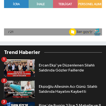
Trend Haberler
1
Ercan Ekşi'ye Düzenlenen Silahlı
Saldırıda Gözler Faillerde
2
Ekşioğlu Aİlesinin Acı Günü: Silahlı
Saldırıda Hayatını Kaybetti
3
Rize'de Bugün 3 İlçe 5 Mahalle ve 8