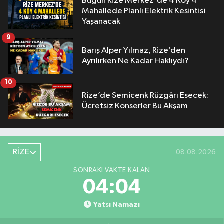
Bugün Rize Merkez'de 4 Köy 4
Mahallede Planlı Elektrik Kesintisi
Yaşanacak
9
Barış Alper Yılmaz, Rize’den
Ayrılırken Ne Kadar Haklıydı?
10
Rize’de Semicenk Rüzgârı Esecek:
Ücretsiz Konserler Bu Akşam
RİZE
08.08.2026
SONRAKI VAKTE KALAN
04:03
Yatsı Namazı