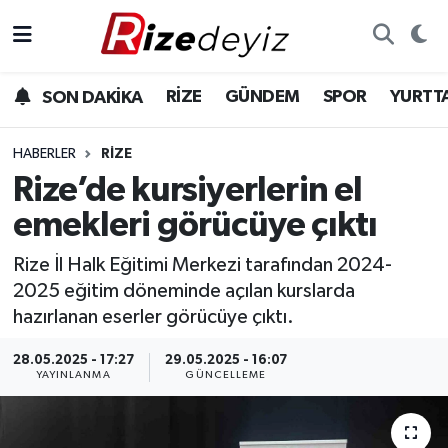
Spor
Rize Nöbetçi Eczaneler
RİZE
GÜNDEM
SPOR
YURTT
SON DAKİKA
Gündem
Rize Hava Durumu
HABERLER
RIZE
Yurttan Haberler
Rize Trafik Yoğunluk Haritası
Rize’de kursiyerlerin el
emekleri görücüye çıktı
Ekonomi
Süper Lig Puan Durumu ve Fikstür
Rize İl Halk Eğitimi Merkezi tarafından 2024-
Teknoloji
Tüm Manşetler
2025 eğitim döneminde açılan kurslarda
hazırlanan eserler görücüye çıktı.
Sağlık
Son Dakika Haberleri
28.05.2025 - 17:27
29.05.2025 - 16:07
YAYINLANMA
GÜNCELLEME
Haber Arşivi