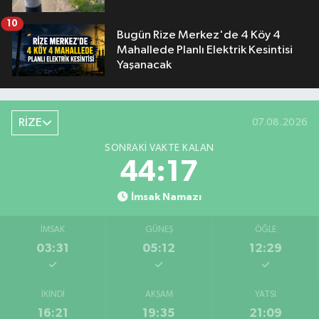
10
Bugün Rize Merkez'de 4 Köy 4
Mahallede Planlı Elektrik Kesintisi
Yaşanacak
RİZE
07.08.2026
SONRAKI VAKTE KALAN
44:16
İmsak Namazı
İMSAK
GÜNEŞ
ÖĞLE
03:31
05:12
12:29
İKINDI
AKŞAM
YATSI
16:21
19:35
21:09