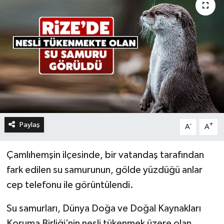
Paylaş
-
+
A
A
Çamlıhemşin ilçesinde, bir vatandaş tarafından
fark edilen su samurunun, gölde yüzdüğü anlar
cep telefonu ile görüntülendi.
Su samurları, Dünya Doğa ve Doğal Kaynakları
Koruma Birliği’nin nesli tükenmek üzere olan