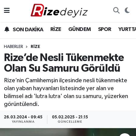
Spor
Rize Nöbetçi Eczaneler
RİZE
GÜNDEM
SPOR
YURTT
SON DAKİKA
Gündem
Rize Hava Durumu
HABERLER
RIZE
Yurttan Haberler
Rize Trafik Yoğunluk Haritası
Rize’de Nesli Tükenmekte
Olan Su Samuru Görüldü
Ekonomi
Süper Lig Puan Durumu ve Fikstür
Rize’nin Çamlıhemşin ilçesinde nesli tükenmekte
Teknoloji
Tüm Manşetler
olan yaban hayvanları listesinde yer alan ve
bilimsel adı 'lutra lutra' olan su samuru, yüzerken
Sağlık
Son Dakika Haberleri
görüntülendi.
Haber Arşivi
26.03.2024 - 09:45
05.02.2025 - 21:15
YAYINLANMA
GÜNCELLEME