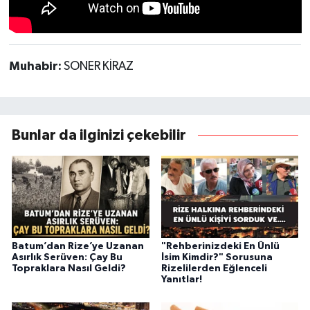
Muhabir:
SONER KİRAZ
Bunlar da ilginizi çekebilir
Batum’dan Rize’ye Uzanan
"Rehberinizdeki En Ünlü
Asırlık Serüven: Çay Bu
İsim Kimdir?" Sorusuna
Topraklara Nasıl Geldi?
Rizelilerden Eğlenceli
Yanıtlar!