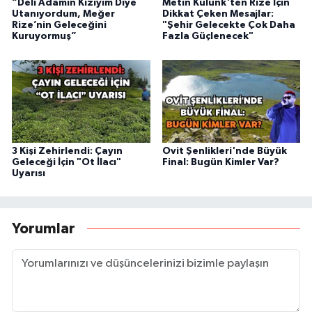
“Deli Adamın Kızıyım Diye
Metin Külünk'ten Rize İçin
Utanıyordum, Meğer
Dikkat Çeken Mesajlar:
Rize’nin Geleceğini
"Şehir Gelecekte Çok Daha
Kuruyormuş”
Fazla Güçlenecek"
3 Kişi Zehirlendi: Çayın
Ovit Şenlikleri'nde Büyük
Geleceği İçin "Ot İlacı"
Final: Bugün Kimler Var?
Uyarısı
Yorumlar