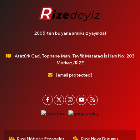
2005'ten bu yana aralıksız yayında!
Atatürk Cad. Tophane Mah. Tevfik Mataracı İş Hanı No: 203
Merkez/RİZE
[email protected]
Rize Nöbetçi Eczaneler
Rize Hava Durumu