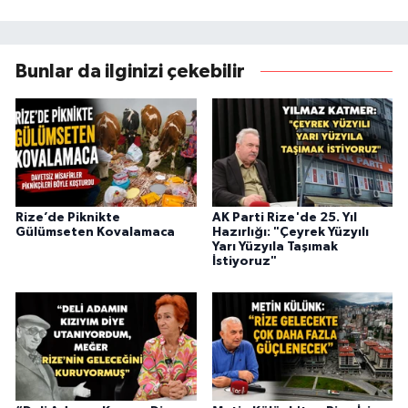
Bunlar da ilginizi çekebilir
Rize’de Piknikte
AK Parti Rize'de 25. Yıl
Gülümseten Kovalamaca
Hazırlığı: "Çeyrek Yüzyılı
Yarı Yüzyıla Taşımak
İstiyoruz"