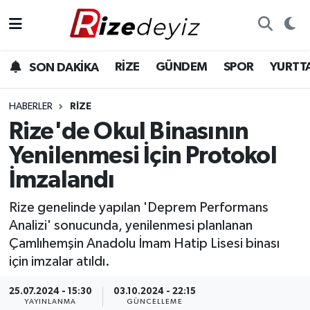
Spor
Rize Nöbetçi Eczaneler
RİZE
GÜNDEM
SPOR
YURTT
SON DAKİKA
Gündem
Rize Hava Durumu
HABERLER
RIZE
Yurttan Haberler
Rize Trafik Yoğunluk Haritası
Rize'de Okul Binasının
Yenilenmesi İçin Protokol
Ekonomi
Süper Lig Puan Durumu ve Fikstür
İmzalandı
Teknoloji
Tüm Manşetler
Rize genelinde yapılan 'Deprem Performans
Analizi' sonucunda, yenilenmesi planlanan
Sağlık
Son Dakika Haberleri
Çamlıhemşin Anadolu İmam Hatip Lisesi binası
için imzalar atıldı.
Haber Arşivi
25.07.2024 - 15:30
03.10.2024 - 22:15
YAYINLANMA
GÜNCELLEME