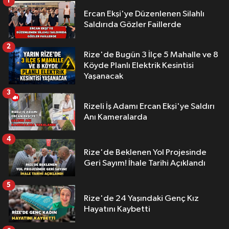
1
Ercan Ekşi'ye Düzenlenen Silahlı
Saldırıda Gözler Faillerde
2
Rize'de Bugün 3 İlçe 5 Mahalle ve 8
Köyde Planlı Elektrik Kesintisi
Yaşanacak
3
Rizeli İş Adamı Ercan Ekşi'ye Saldırı
Anı Kameralarda
4
Rize'de Beklenen Yol Projesinde
Geri Sayım! İhale Tarihi Açıklandı
5
Rize'de 24 Yaşındaki Genç Kız
Hayatını Kaybetti