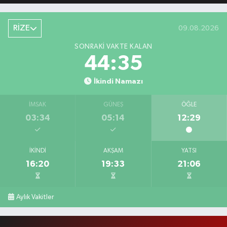
RİZE
09.08.2026
SONRAKI VAKTE KALAN
44:34
İkindi Namazı
İMSAK
GÜNEŞ
ÖĞLE
03:34
05:14
12:29
İKINDI
AKŞAM
YATSI
16:20
19:33
21:06
Aylık Vakitler