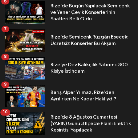
6
Rize’de Bugün Yapılacak Semicenk
ve Yener Çevik Konserlerinin
Saatleri Belli Oldu
7
Rize’de Semicenk Rüzgârı Esecek:
Ücretsiz Konserler Bu Akşam
8
Rize’ye Dev Balıkçılık Yatırımı: 300
Kişiye İstihdam
9
Barış Alper Yılmaz, Rize’den
Ayrılırken Ne Kadar Haklıydı?
10
Rize’de 8 Ağustos Cumartesi
(YARIN) Günü 3 İlçede Planlı Elektrik
Kesintisi Yapılacak