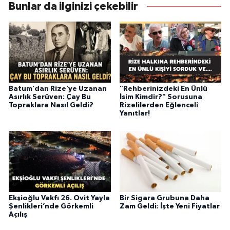
Bunlar da ilginizi çekebilir
Batum’dan Rize’ye Uzanan
"Rehberinizdeki En Ünlü
Asırlık Serüven: Çay Bu
İsim Kimdir?" Sorusuna
Topraklara Nasıl Geldi?
Rizelilerden Eğlenceli
Yanıtlar!
Ekşioğlu Vakfı 26. Ovit Yayla
Bir Sigara Grubuna Daha
Şenlikleri’nde Görkemli
Zam Geldi: İşte Yeni Fiyatlar
Açılış