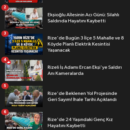
2
Ekşioğlu Aİlesinin Acı Günü: Silahlı
Saldırıda Hayatını Kaybetti
3
Rize'de Bugün 3 İlçe 5 Mahalle ve 8
Köyde Planlı Elektrik Kesintisi
Yaşanacak
4
Rizeli İş Adamı Ercan Ekşi'ye Saldırı
Anı Kameralarda
5
Rize'de Beklenen Yol Projesinde
Geri Sayım! İhale Tarihi Açıklandı
6
Rize'de 24 Yaşındaki Genç Kız
Hayatını Kaybetti