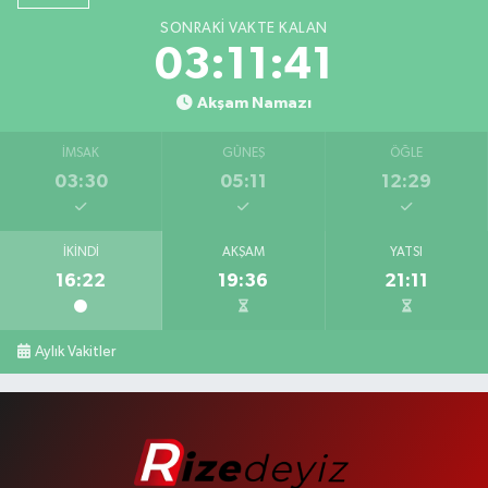
SONRAKI VAKTE KALAN
03:11:40
Akşam Namazı
İMSAK
GÜNEŞ
ÖĞLE
03:30
05:11
12:29
İKINDI
AKŞAM
YATSI
16:22
19:36
21:11
Aylık Vakitler