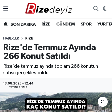
Spor
Rize Nöbetçi Eczaneler
RİZE
GÜNDEM
SPOR
YURTT
SON DAKİKA
Gündem
Rize Hava Durumu
HABERLER
RIZE
Yurttan Haberler
Rize Trafik Yoğunluk Haritası
Rize'de Temmuz Ayında
266 Konut Satıldı
Ekonomi
Süper Lig Puan Durumu ve Fikstür
Rize'de temmuz ayında toplam 266 konutun
Teknoloji
Tüm Manşetler
satışı gerçekleştirildi.
Sağlık
Son Dakika Haberleri
13.08.2025 - 12:44
YAYINLANMA
Haber Arşivi