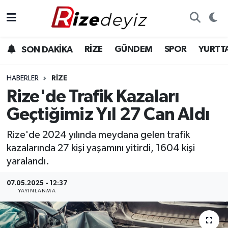
Spor
Rize Nöbetçi Eczaneler
RİZE
GÜNDEM
SPOR
YURTT
SON DAKİKA
Gündem
Rize Hava Durumu
HABERLER
RIZE
Yurttan Haberler
Rize Trafik Yoğunluk Haritası
Rize'de Trafik Kazaları
Geçtiğimiz Yıl 27 Can Aldı
Ekonomi
Süper Lig Puan Durumu ve Fikstür
Rize'de 2024 yılında meydana gelen trafik
Teknoloji
Tüm Manşetler
kazalarında 27 kişi yaşamını yitirdi, 1604 kişi
yaralandı.
Sağlık
Son Dakika Haberleri
07.05.2025 - 12:37
YAYINLANMA
Haber Arşivi