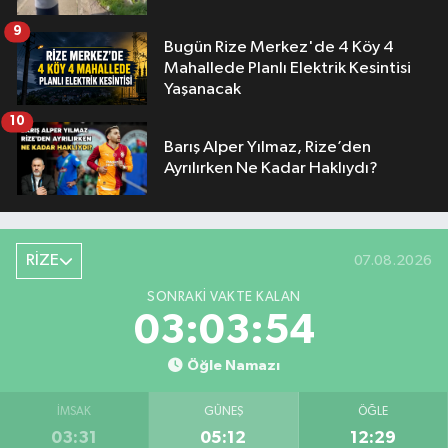
9
Bugün Rize Merkez'de 4 Köy 4
Mahallede Planlı Elektrik Kesintisi
Yaşanacak
10
Barış Alper Yılmaz, Rize’den
Ayrılırken Ne Kadar Haklıydı?
RİZE
07.08.2026
SONRAKI VAKTE KALAN
03:03:53
Öğle Namazı
İMSAK
GÜNEŞ
ÖĞLE
03:31
05:12
12:29