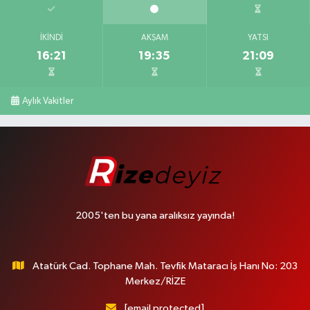
İKINDI
AKŞAM
YATSI
16:21
19:35
21:09
Aylık Vakitler
2005'ten bu yana aralıksız yayında!
Atatürk Cad. Tophane Mah. Tevfik Mataracı İş Hanı No: 203
Merkez/RİZE
[email protected]