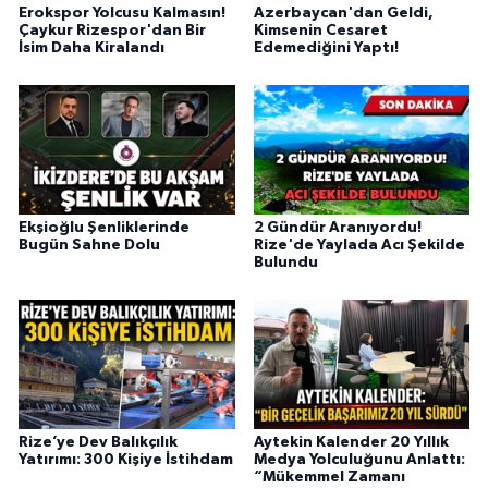
Erokspor Yolcusu Kalmasın!
Azerbaycan'dan Geldi,
Çaykur Rizespor'dan Bir
Kimsenin Cesaret
İsim Daha Kiralandı
Edemediğini Yaptı!
Ekşioğlu Şenliklerinde
2 Gündür Aranıyordu!
Bugün Sahne Dolu
Rize'de Yaylada Acı Şekilde
Bulundu
Rize’ye Dev Balıkçılık
Aytekin Kalender 20 Yıllık
Yatırımı: 300 Kişiye İstihdam
Medya Yolculuğunu Anlattı:
“Mükemmel Zamanı