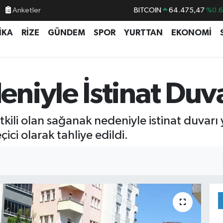
Anketler
BITCOIN
64.475,47
%0.
DOLAR
47,5971
%0.
İKA
RİZE
GÜNDEM
SPOR
YURTTAN
EKONOMİ
EURO
55,1336
%0.
STERLİN
64,2534
%0.
GRAM ALTIN
6527.85
%0.5
iyle İstinat Duvar
BİST100
13.703
%
ili olan sağanak nedeniyle istinat duvarı yı
ici olarak tahliye edildi.