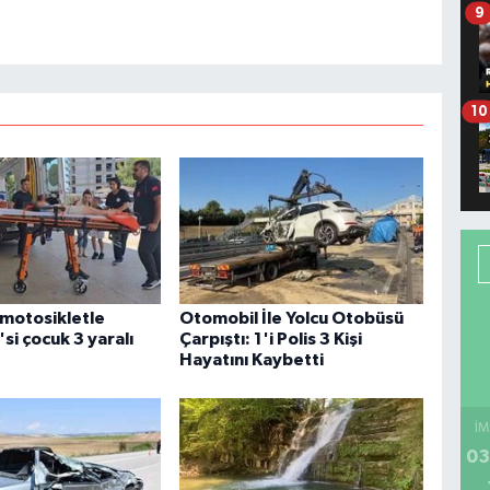
9
10
motosikletle
Otomobil İle Yolcu Otobüsü
'si çocuk 3 yaralı
Çarpıştı: 1'i Polis 3 Kişi
Hayatını Kaybetti
İM
03