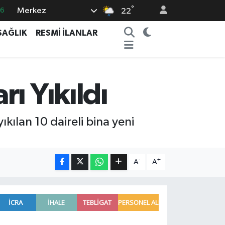
°
Merkez
66
22
05
SAĞLIK
RESMİ İLANLAR
18
22
4
ı Yıkıldı
0
kılan 10 daireli bina yeni
-
+
A
A