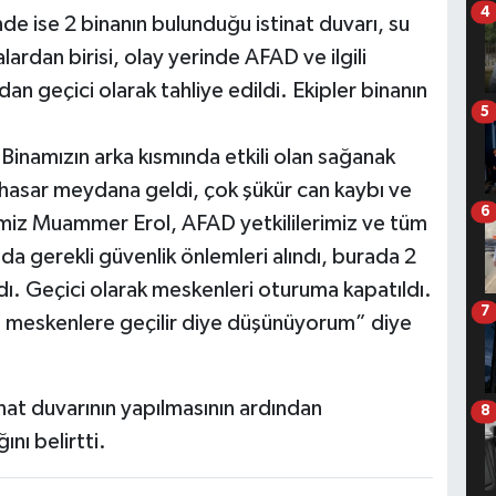
4
de ise 2 binanın bulunduğu istinat duvarı, su
alardan birisi, olay yerinde AFAD ve ilgili
dan geçici olarak tahliye edildi. Ekipler binanın
5
.
inamızın arka kısmında etkili olan sağanak
i hasar meydana geldi, çok şükür can kaybı ve
6
miz Muammer Erol, AFAD yetkililerimiz ve tüm
da gerekli güvenlik önlemleri alındı, burada 2
dı. Geçici olarak meskenleri oturuma kapatıldı.
7
an meskenlere geçilir diye düşünüyorum” diye
nat duvarının yapılmasının ardından
8
ını belirtti.