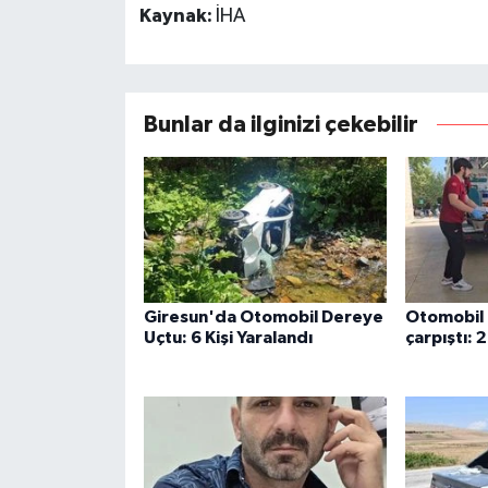
Kaynak:
İHA
Bunlar da ilginizi çekebilir
Giresun'da Otomobil Dereye
Otomobil 
Uçtu: 6 Kişi Yaralandı
çarpıştı: 2