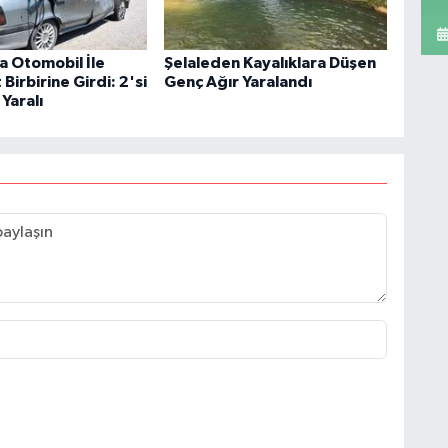
 Otomobil İle
Şelaleden Kayalıklara Düşen
irbirine Girdi: 2'si
Genç Ağır Yaralandı
 Yaralı