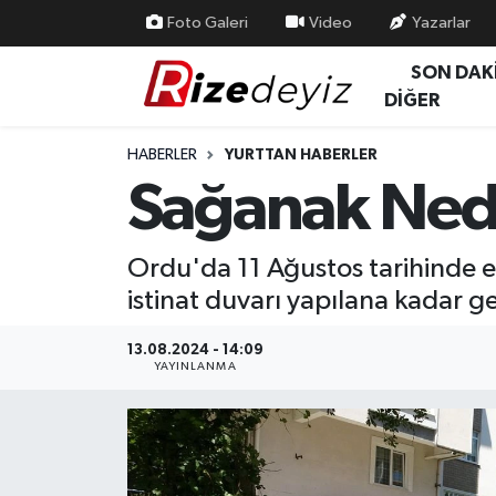
Foto Galeri
Video
Yazarlar
SON DAK
Spor
Rize Nöbetçi Eczaneler
DİĞER
Gündem
Rize Hava Durumu
HABERLER
YURTTAN HABERLER
Sağanak Neden
Yurttan Haberler
Rize Trafik Yoğunluk Haritası
Ekonomi
Süper Lig Puan Durumu ve Fikstür
Ordu'da 11 Ağustos tarihinde etk
istinat duvarı yapılana kadar geç
Teknoloji
Tüm Manşetler
13.08.2024 - 14:09
Sağlık
Son Dakika Haberleri
YAYINLANMA
Haber Arşivi