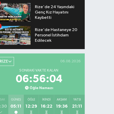
Hayatını Kaybetti
Rize'de 24 Yaşındaki
Genç Kız Hayatını
Kaybetti
Rize'de Hastaneye 20
Personel İstihdam
Edilecek
RİZE
06.08.2026
SONRAKI VAKTE KALAN
06:56:03
Öğle Namazı
SAK
GÜNEŞ
ÖĞLE
İKINDI
AKŞAM
YATSI
:30
05:11
12:29
16:22
19:36
21:11