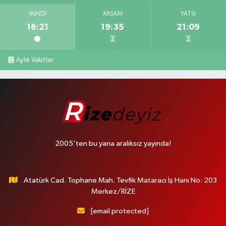
İKINDI
AKŞAM
YATSI
16:21
19:35
21:09
Aylık Vakitler
2005'ten bu yana aralıksız yayında!
Atatürk Cad. Tophane Mah. Tevfik Mataracı İş Hanı No: 203
Merkez/RİZE
[email protected]