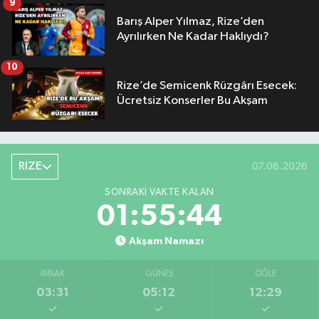
9
Barış Alper Yılmaz, Rize’den
Ayrılırken Ne Kadar Haklıydı?
10
Rize’de Semicenk Rüzgârı Esecek:
Ücretsiz Konserler Bu Akşam
RİZE
07.08.2026
SONRAKI VAKTE KALAN
01:55:44
Akşam Namazı
İMSAK
GÜNEŞ
ÖĞLE
03:31
05:12
12:29