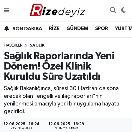
Spor
Rize Nöbetçi Eczaneler
RİZE
GÜNDEM
SPOR
YURTT
SON DAKİKA
Gündem
Rize Hava Durumu
HABERLER
SAĞLIK
Yurttan Haberler
Rize Trafik Yoğunluk Haritası
Sağlık Raporlarında Yeni
Dönem! Özel Klinik
Ekonomi
Süper Lig Puan Durumu ve Fikstür
Kuruldu Süre Uzatıldı
Teknoloji
Tüm Manşetler
Sağlık Bakanlığınca, süresi 30 Haziran'da sona
erecek olan "engelli ve ilaç raporları"nın
Sağlık
Son Dakika Haberleri
yenilenmesi amacıyla yeni bir uygulama hayata
geçirildi.
Haber Arşivi
12.06.2025 - 16:24
12.06.2025 - 16:29
YAYINLANMA
GÜNCELLEME