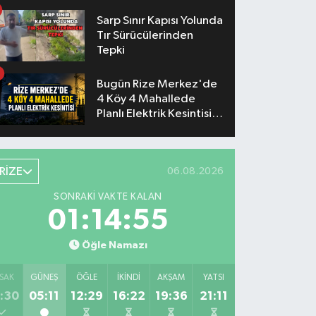
Sarp Sınır Kapısı Yolunda
Tır Sürücülerinden
Tepki
Bugün Rize Merkez'de
4 Köy 4 Mahallede
Planlı Elektrik Kesintisi
Yaşanacak
RİZE
06.08.2026
SONRAKI VAKTE KALAN
01:14:55
Öğle Namazı
SAK
GÜNEŞ
ÖĞLE
İKINDI
AKŞAM
YATSI
:30
05:11
12:29
16:22
19:36
21:11