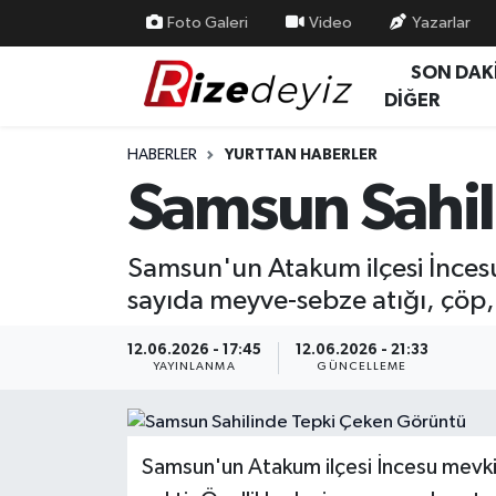
Foto Galeri
Video
Yazarlar
SON DAK
Spor
Rize Nöbetçi Eczaneler
DİĞER
Gündem
Rize Hava Durumu
HABERLER
YURTTAN HABERLER
Samsun Sahil
Yurttan Haberler
Rize Trafik Yoğunluk Haritası
Ekonomi
Süper Lig Puan Durumu ve Fikstür
Samsun'un Atakum ilçesi İncesu
sayıda meyve-sebze atığı, çöp, i
Teknoloji
Tüm Manşetler
12.06.2026 - 17:45
12.06.2026 - 21:33
Sağlık
Son Dakika Haberleri
YAYINLANMA
GÜNCELLEME
Haber Arşivi
Samsun'un Atakum ilçesi İncesu mevkis