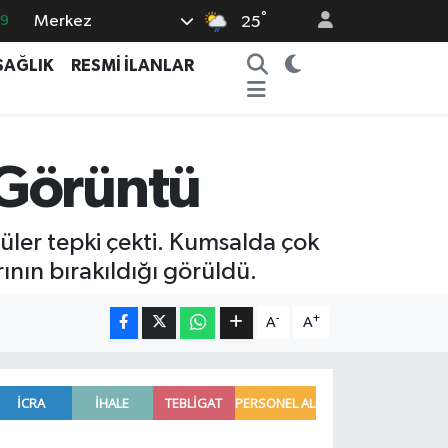
°
Merkez
69
25
06
SAĞLIK
RESMİ İLANLAR
.1
21
39
 Görüntü
0
üler tepki çekti. Kumsalda çok
rının bırakıldığı görüldü.
-
+
A
A