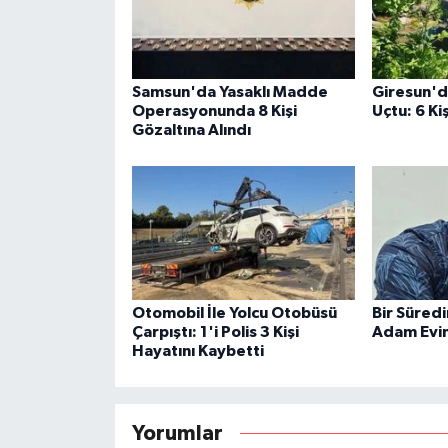
Samsun'da Yasaklı Madde
Giresun'
Operasyonunda 8 Kişi
Uçtu: 6 Ki
Gözaltına Alındı
Otomobil İle Yolcu Otobüsü
Bir Süred
Çarpıştı: 1'i Polis 3 Kişi
Adam Evin
Hayatını Kaybetti
Yorumlar