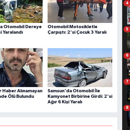
4
da Otomobil Dereye
Otomobil Motosikletle
5
şi Yaralandı
Çarpıştı: 2'si Çocuk 3 Yaralı
6
7
ir Haber Alınamayan
Samsun'da Otomobil İle
de Ölü Bulundu
Kamyonet Birbirine Girdi: 2'si
Ağır 6 Kişi Yaralı
8