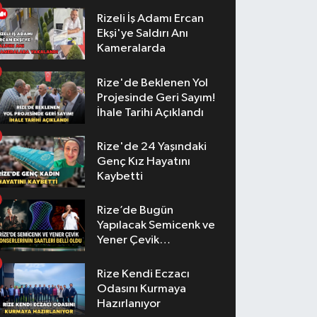
Rizeli İş Adamı Ercan
Ekşi'ye Saldırı Anı
Kameralarda
Rize'de Beklenen Yol
Projesinde Geri Sayım!
İhale Tarihi Açıklandı
Rize'de 24 Yaşındaki
Genç Kız Hayatını
Kaybetti
Rize’de Bugün
Yapılacak Semicenk ve
Yener Çevik
Konserlerinin Saatleri
Belli Oldu
Rize Kendi Eczacı
Odasını Kurmaya
Hazırlanıyor