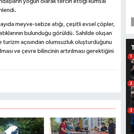
daşların yoğun olarak tercih ettiği kumsal
mlendi.
yıda meyve-sebze atığı, çeşitli evsel çöpler,
n atıklarının bulunduğu görüldü. Sahilde oluşan
e turizm açısından olumsuzluk oluşturduğunu
ması ve çevre bilincinin artırılması gerektiğini
1
2
3