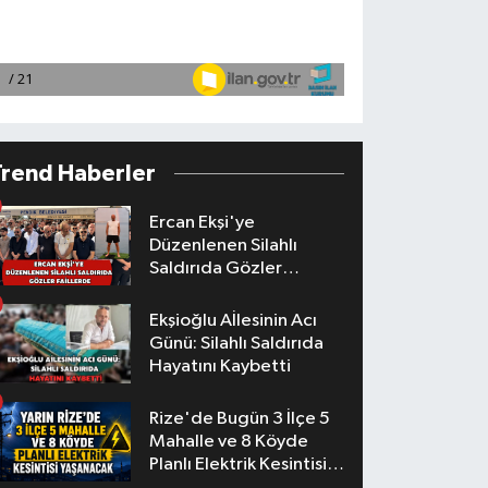
Trend Haberler
Ercan Ekşi'ye
Düzenlenen Silahlı
Saldırıda Gözler
Faillerde
Ekşioğlu Aİlesinin Acı
Günü: Silahlı Saldırıda
Hayatını Kaybetti
Rize'de Bugün 3 İlçe 5
Mahalle ve 8 Köyde
Planlı Elektrik Kesintisi
Yaşanacak