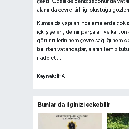
çekti. Özellikle deniz sezonunda vatan
alanında çevre kirliliği oluştuğu gözle
Kumsalda yapılan incelemelerde çok sa
içki şişeleri, demir parçaları ve karto
görüntülerin hem çevre sağlığı hem d
belirten vatandaşlar, alanın temiz tutul
ifade etti.
Kaynak:
İHA
Bunlar da ilginizi çekebilir