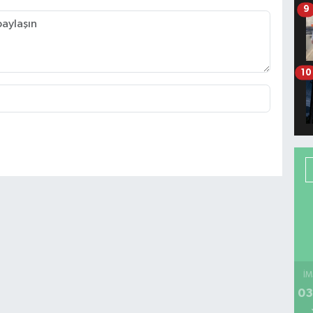
9
10
İM
03