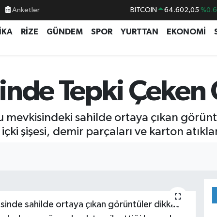
Anketler
BITCOIN
64.602,05
%0.
DOLAR
47,5986
%0.
İKA
RİZE
GÜNDEM
SPOR
YURTTAN
EKONOMİ
EURO
55,0700
%0
STERLİN
64,2438
%0.
GRAM ALTIN
6518.23
%0.
inde Tepki Çeken
BİST100
13.703
%
 mevkisindeki sahilde ortaya çıkan görünt
çki şişesi, demir parçaları ve karton atıkla
inde sahilde ortaya çıkan görüntüler dikkat