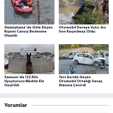
Gümüşhane'de Göle Düşen
Otomobil Dereye Uçtu: Acı
Kişinin Cansız Bedenine
Son Kaçınılmaz Oldu
Ulaşıldı
Samsun'da 132 Kilo
Ters Şeride Geçen
Uyuşturucu Madde Ele
Otomobil Ortalığı Savaş
Geçirildi
Alanına Çevirdi
Yorumlar