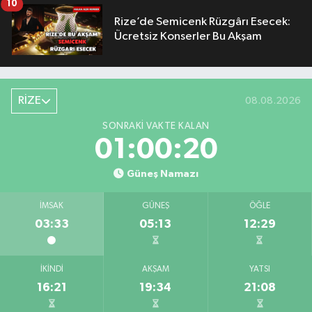
10
Rize’de Semicenk Rüzgârı Esecek:
Ücretsiz Konserler Bu Akşam
RİZE
08.08.2026
SONRAKI VAKTE KALAN
01:00:19
Güneş Namazı
İMSAK
GÜNEŞ
ÖĞLE
03:33
05:13
12:29
İKINDI
AKŞAM
YATSI
16:21
19:34
21:08