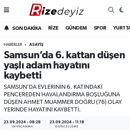
Spor
Rize Nöbetçi Eczaneler
RİZE
GÜNDEM
SPOR
YURTT
SON DAKİKA
Gündem
Rize Hava Durumu
HABERLER
ASAYIŞ
Yurttan Haberler
Rize Trafik Yoğunluk Haritası
Samsun’da 6. kattan düşen
yaşlı adam hayatını
Ekonomi
Süper Lig Puan Durumu ve Fikstür
kaybetti
Teknoloji
Tüm Manşetler
SAMSUN'DA EVLERİNİN 6. KATINDAKİ
PENCEREDEN HAVALANDIRMA BOŞLUĞUNA
Sağlık
Son Dakika Haberleri
DÜŞEN AHMET MUAMMER DOĞRU (76) OLAY
YERİNDE HAYATINI KAYBETTİ.
Haber Arşivi
23.09.2024 - 08:28
23.09.2024 - 11:18
YAYINLANMA
GÜNCELLEME