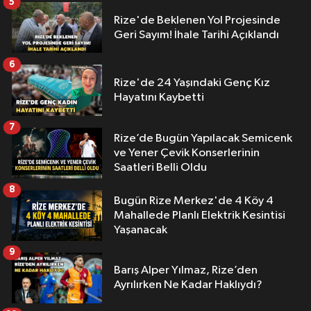
5
Rize'de Beklenen Yol Projesinde
Geri Sayım! İhale Tarihi Açıklandı
6
Rize'de 24 Yaşındaki Genç Kız
Hayatını Kaybetti
7
Rize’de Bugün Yapılacak Semicenk
ve Yener Çevik Konserlerinin
Saatleri Belli Oldu
8
Bugün Rize Merkez'de 4 Köy 4
Mahallede Planlı Elektrik Kesintisi
Yaşanacak
9
Barış Alper Yılmaz, Rize’den
Ayrılırken Ne Kadar Haklıydı?