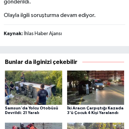
gönderildi.
Olayla ilgili soruşturma devam ediyor.
Kaynak:
İhlas Haber Ajansı
Bunlar da ilginizi çekebilir
Samsun'da Yolcu Otobüsü
İki Aracın Çarpıştığı Kazada
Devrildi: 21 Yaralı
3'ü Çocuk 4 Kişi Yaralandı