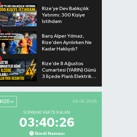
Akşam
Rize’ye Dev Balıkçılık
Yatırımı: 300 Kişiye
İstihdam
Barış Alper Yılmaz,
Rize’den Ayrılırken Ne
Kadar Haklıydı?
Rize’de 8 Ağustos
Cumartesi (YARIN) Günü
3 İlçede Planlı Elektrik
Kesintisi Yapılacak
RİZE
09.08.2026
SONRAKI VAKTE KALAN
03:40:25
İkindi Namazı