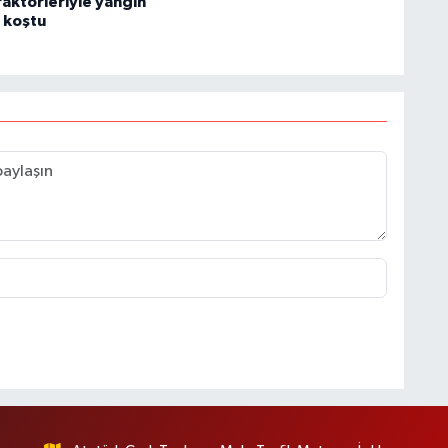
traktörleriyle yangın
 koştu