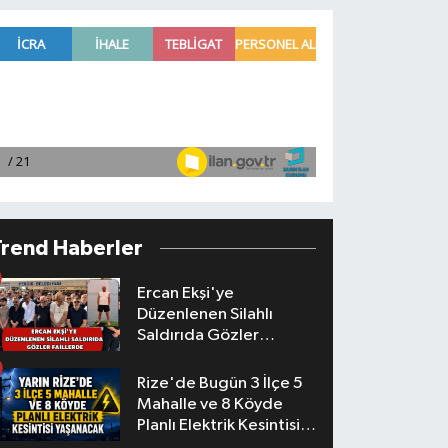
Trend Haberler
Ercan Ekşi'ye
Düzenlenen Silahlı
Saldırıda Gözler
Faillerde
Rize'de Bugün 3 İlçe 5
Mahalle ve 8 Köyde
Planlı Elektrik Kesintisi
Yaşanacak