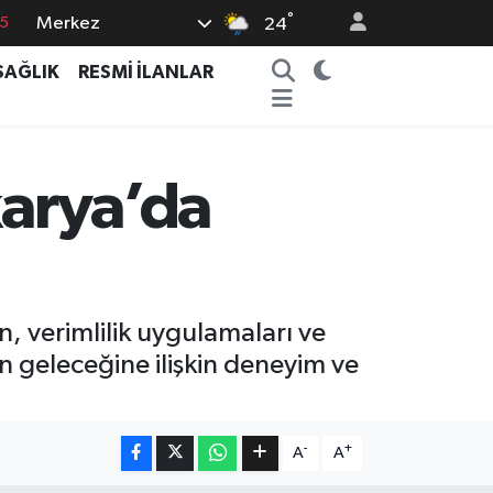
°
15
Merkez
24
8
SAĞLIK
RESMİ İLANLAR
2
8
0
karya’da
4
n, verimlilik uygulamaları ve
rün geleceğine ilişkin deneyim ve
-
+
A
A