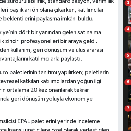
de sürdürülebilirlik, standardizasyon, verimlilik
3
eri başlıkları ön plana çıkarken, katılımcılar
 beklentilerini paylaşma imkânı buldu.
4
iye’nin dört bir yanından gelen satınalma
ik zinciri profesyonelleri bir araya geldi.
den kullanım, geri dönüşüm ve uluslararası
5
vantajlarını katılımcılarla paylaştı.
o paletlerinin tanıtımı yapılırken; paletlerin
vresel katkıları katılımcılardan yoğun ilgi
6
rin ortalama 20 kez onarılarak tekrar
onunda geri dönüşüm yoluyla ekonomiye
7
msilcisi EPAL paletlerini yerinde inceleme
ca lisanslı üreticilere özel olarak yerleştirilen