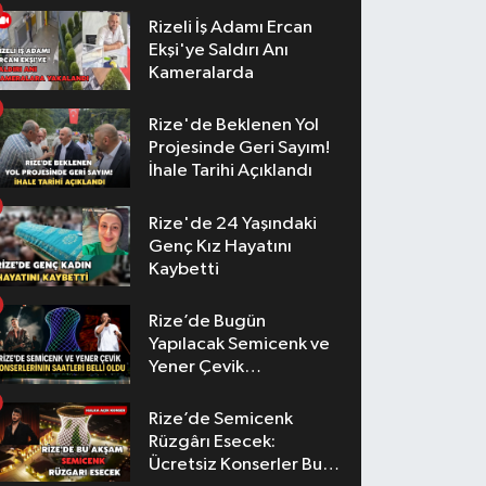
Rizeli İş Adamı Ercan
Ekşi'ye Saldırı Anı
Kameralarda
Rize'de Beklenen Yol
Projesinde Geri Sayım!
İhale Tarihi Açıklandı
Rize'de 24 Yaşındaki
Genç Kız Hayatını
Kaybetti
Rize’de Bugün
Yapılacak Semicenk ve
Yener Çevik
Konserlerinin Saatleri
Belli Oldu
Rize’de Semicenk
Rüzgârı Esecek:
Ücretsiz Konserler Bu