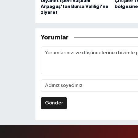
Diyanet İşleri Başkanı
Çiftçiler 
Arpaguş'tan Bursa Valiliği'ne
bölgesine
ziyaret
Yorumlar
Gönder