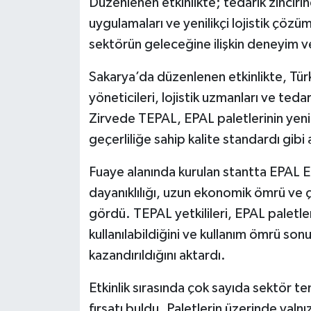
Düzenlenen etkinlikte; tedarik zincirin
uygulamaları ve yenilikçi lojistik çözüml
sektörün geleceğine ilişkin deneyim ve
Sakarya’da düzenlenen etkinlikte, Türk
yöneticileri, lojistik uzmanları ve tedar
Zirvede TEPAL, EPAL paletlerinin yeni
geçerliliğe sahip kalite standardı gibi a
Fuaye alanında kurulan stantta EPAL Eur
dayanıklılığı, uzun ekonomik ömrü ve çe
gördü. TEPAL yetkilileri, EPAL paletle
kullanılabildiğini ve kullanım ömrü s
kazandırıldığını aktardı.
Etkinlik sırasında çok sayıda sektör te
fırsatı buldu. Paletlerin üzerinde yalnız