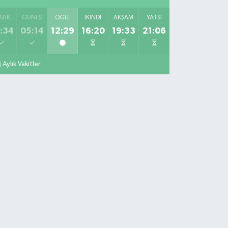
SAK
GÜNEŞ
ÖĞLE
İKINDI
AKŞAM
YATSI
:34
05:14
12:29
16:20
19:33
21:06
Aylık Vakitler