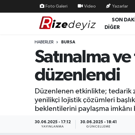
Foto Galeri
Video
Yazarlar
SON DAK
Spor
Rize Nöbetçi Eczaneler
DİĞER
Gündem
Rize Hava Durumu
HABERLER
BURSA
Satınalma ve 
Yurttan Haberler
Rize Trafik Yoğunluk Haritası
düzenlendi
Ekonomi
Süper Lig Puan Durumu ve Fikstür
Teknoloji
Tüm Manşetler
Düzenlenen etkinlikte; tedarik z
yenilikçi lojistik çözümleri başl
Sağlık
Son Dakika Haberleri
beklentilerini paylaşma imkânı
Haber Arşivi
30.06.2025 - 17:12
30.06.2025 - 18:41
YAYINLANMA
GÜNCELLEME