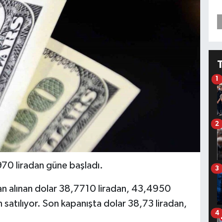
1
2
70 liradan güne başladı.
3
an alınan dolar 38,7710 liradan, 43,4950
 satılıyor. Son kapanışta dolar 38,73 liradan,
4