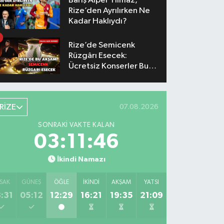
Barış Alper Yılmaz,
Rize’den Ayrılırken Ne
Kadar Haklıydı?
Rize’de Semicenk
Rüzgârı Esecek:
Ücretsiz Konserler Bu
Akşam
RİZE
07.08.2026
SONRAKI VAKTE KALAN
03:11:45
İkindi Namazı
SAK
GÜNEŞ
ÖĞLE
İKINDI
AKŞAM
YATSI
:31
05:12
12:29
16:21
19:35
21:09