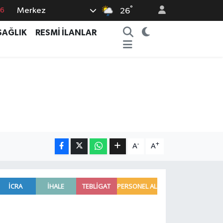
°
Merkez
76
26
17
SAĞLIK
RESMİ İLANLAR
01
02
12
4
-
+
A
A