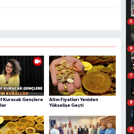
5
6
7
f Kuracak Gençlere
Altın Fiyatları Yeniden
8
llar
Yükselişe Geçti
9