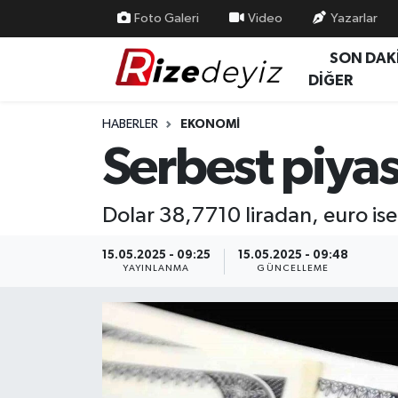
Foto Galeri
Video
Yazarlar
SON DAK
Spor
Rize Nöbetçi Eczaneler
DİĞER
Gündem
Rize Hava Durumu
HABERLER
EKONOMI
Serbest piyas
Yurttan Haberler
Rize Trafik Yoğunluk Haritası
Ekonomi
Süper Lig Puan Durumu ve Fikstür
Dolar 38,7710 liradan, euro is
Teknoloji
Tüm Manşetler
15.05.2025 - 09:25
15.05.2025 - 09:48
YAYINLANMA
GÜNCELLEME
Sağlık
Son Dakika Haberleri
Haber Arşivi