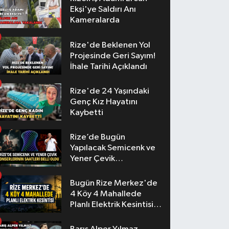
Ekşi'ye Saldırı Anı
Kameralarda
Rize'de Beklenen Yol
Projesinde Geri Sayım!
İhale Tarihi Açıklandı
Rize'de 24 Yaşındaki
Genç Kız Hayatını
Kaybetti
Rize’de Bugün
Yapılacak Semicenk ve
Yener Çevik
Konserlerinin Saatleri
Belli Oldu
Bugün Rize Merkez'de
4 Köy 4 Mahallede
Planlı Elektrik Kesintisi
Yaşanacak