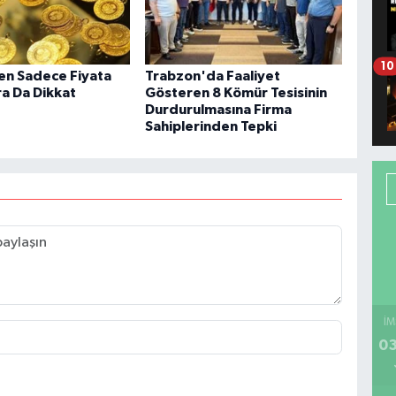
10
ken Sadece Fiyata
Trabzon'da Faaliyet
ra Da Dikkat
Gösteren 8 Kömür Tesisinin
Durdurulmasına Firma
Sahiplerinden Tepki
İM
03