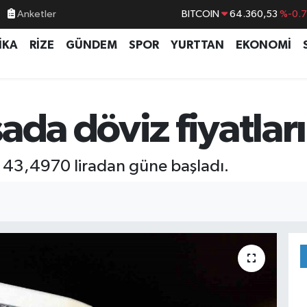
Anketler
BITCOIN
64.360,53
%-0.
DOLAR
47,7069
%0.
İKA
RİZE
GÜNDEM
SPOR
YURTTAN
EKONOMİ
EURO
55,0265
%0.
STERLİN
64,1897
%0.
GRAM ALTIN
6618.49
%2.
ada döviz fiyatları
BİST100
13.887
%6
e 43,4970 liradan güne başladı.