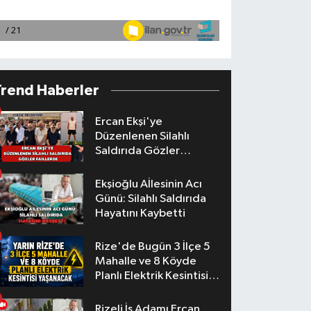
Trend Haberler
Ercan Ekşi'ye
Düzenlenen Silahlı
Saldırıda Gözler
Faillerde
Ekşioğlu Aİlesinin Acı
Günü: Silahlı Saldırıda
Hayatını Kaybetti
Rize'de Bugün 3 İlçe 5
Mahalle ve 8 Köyde
Planlı Elektrik Kesintisi
Yaşanacak
Rizeli İş Adamı Ercan