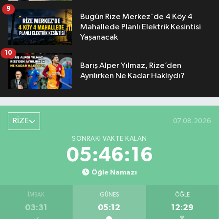
9
Bugün Rize Merkez'de 4 Köy 4
Mahallede Planlı Elektrik Kesintisi
Yaşanacak
10
Barış Alper Yılmaz, Rize’den
Ayrılırken Ne Kadar Haklıydı?
RİZE
07.08.2026
SONRAKI VAKTE KALAN
05:46:15
Öğle Namazı
İMSAK
GÜNEŞ
ÖĞLE
03:31
05:12
12:29