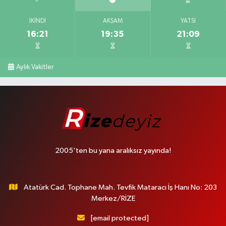
İKINDI
AKŞAM
YATSI
16:21
19:35
21:09
Aylık Vakitler
2005'ten bu yana aralıksız yayında!
Atatürk Cad. Tophane Mah. Tevfik Mataracı İş Hanı No: 203
Merkez/RİZE
[email protected]