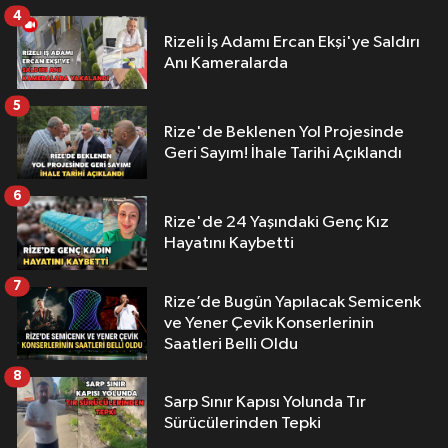
4
Rizeli İş Adamı Ercan Ekşi'ye Saldırı
Anı Kameralarda
5
Rize'de Beklenen Yol Projesinde
Geri Sayım! İhale Tarihi Açıklandı
6
Rize'de 24 Yaşındaki Genç Kız
Hayatını Kaybetti
7
Rize’de Bugün Yapılacak Semicenk
ve Yener Çevik Konserlerinin
Saatleri Belli Oldu
8
Sarp Sınır Kapısı Yolunda Tır
Sürücülerinden Tepki