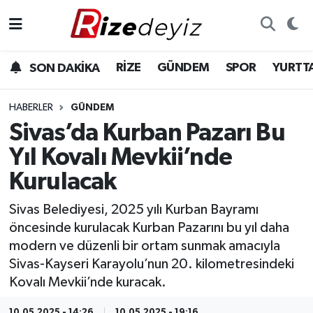
Spor
Rize Nöbetçi Eczaneler
RİZE
GÜNDEM
SPOR
YURTT
SON DAKİKA
Gündem
Rize Hava Durumu
HABERLER
GÜNDEM
Yurttan Haberler
Rize Trafik Yoğunluk Haritası
Sivas’da Kurban Pazarı Bu
Yıl Kovalı Mevkii’nde
Ekonomi
Süper Lig Puan Durumu ve Fikstür
Kurulacak
Teknoloji
Tüm Manşetler
Sivas Belediyesi, 2025 yılı Kurban Bayramı
öncesinde kurulacak Kurban Pazarını bu yıl daha
Sağlık
Son Dakika Haberleri
modern ve düzenli bir ortam sunmak amacıyla
Sivas-Kayseri Karayolu’nun 20. kilometresindeki
Haber Arşivi
Kovalı Mevkii’nde kuracak.
10.05.2025 - 14:26
10.05.2025 - 19:16