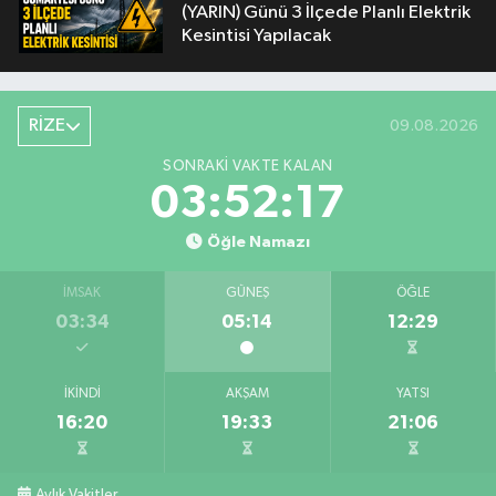
(YARIN) Günü 3 İlçede Planlı Elektrik
Kesintisi Yapılacak
RİZE
09.08.2026
SONRAKI VAKTE KALAN
03:52:16
Öğle Namazı
İMSAK
GÜNEŞ
ÖĞLE
03:34
05:14
12:29
İKINDI
AKŞAM
YATSI
16:20
19:33
21:06
Aylık Vakitler