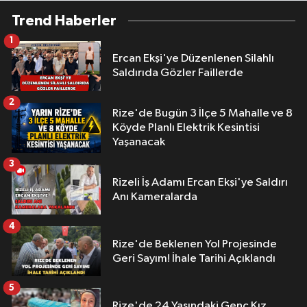
Trend Haberler
1
Ercan Ekşi'ye Düzenlenen Silahlı
Saldırıda Gözler Faillerde
2
Rize'de Bugün 3 İlçe 5 Mahalle ve 8
Köyde Planlı Elektrik Kesintisi
Yaşanacak
3
Rizeli İş Adamı Ercan Ekşi'ye Saldırı
Anı Kameralarda
4
Rize'de Beklenen Yol Projesinde
Geri Sayım! İhale Tarihi Açıklandı
5
Rize'de 24 Yaşındaki Genç Kız