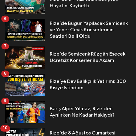
Hayatını Kaybetti
6
Rize’de Bugün Yapılacak Semicenk
ve Yener Çevik Konserlerinin
Saatleri Belli Oldu
7
Rize’de Semicenk Rüzgârı Esecek:
Ücretsiz Konserler Bu Akşam
8
Rize’ye Dev Balıkçılık Yatırımı: 300
Kişiye İstihdam
9
Barış Alper Yılmaz, Rize’den
Ayrılırken Ne Kadar Haklıydı?
10
Rize’de 8 Ağustos Cumartesi