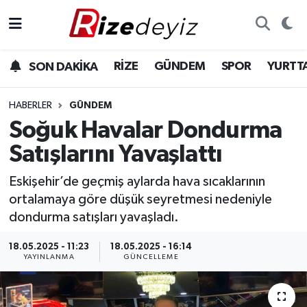
Spor
Rize Nöbetçi Eczaneler
RİZE
GÜNDEM
SPOR
YURTT
SON DAKİKA
Gündem
Rize Hava Durumu
HABERLER
GÜNDEM
Yurttan Haberler
Rize Trafik Yoğunluk Haritası
Soğuk Havalar Dondurma
Satışlarını Yavaşlattı
Ekonomi
Süper Lig Puan Durumu ve Fikstür
Eskişehir’de geçmiş aylarda hava sıcaklarının
Teknoloji
Tüm Manşetler
ortalamaya göre düşük seyretmesi nedeniyle
dondurma satışları yavaşladı.
Sağlık
Son Dakika Haberleri
18.05.2025 - 11:23
18.05.2025 - 16:14
YAYINLANMA
GÜNCELLEME
Haber Arşivi