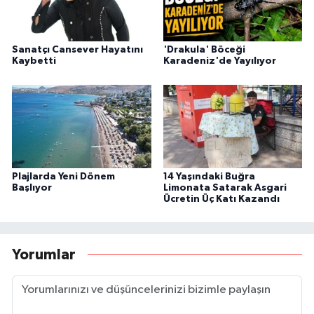
Sanatçı Cansever Hayatını
'Drakula' Böceği
Kaybetti
Karadeniz'de Yayılıyor
Plajlarda Yeni Dönem
14 Yaşındaki Buğra
Başlıyor
Limonata Satarak Asgari
Ücretin Üç Katı Kazandı
Yorumlar