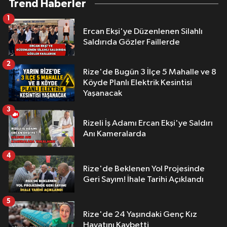
Trend Haberler
1
Ercan Ekşi'ye Düzenlenen Silahlı
Saldırıda Gözler Faillerde
2
Rize'de Bugün 3 İlçe 5 Mahalle ve 8
Köyde Planlı Elektrik Kesintisi
Yaşanacak
3
Rizeli İş Adamı Ercan Ekşi'ye Saldırı
Anı Kameralarda
4
Rize'de Beklenen Yol Projesinde
Geri Sayım! İhale Tarihi Açıklandı
5
Rize'de 24 Yaşındaki Genç Kız
Hayatını Kaybetti