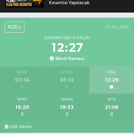
Kesintisi Yapılacak
RİZE
09.08.2026
SONRAKI VAKTE KALAN
12:27
İkindi Namazı
İMSAK
GÜNEŞ
ÖĞLE
03:34
05:14
12:29
İKINDI
AKŞAM
YATSI
16:20
19:33
21:06
Aylık Vakitler