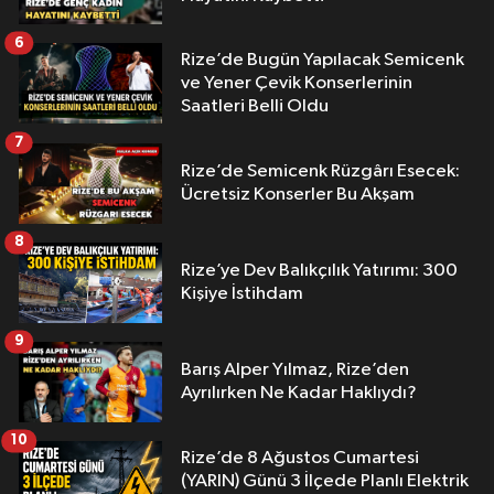
6
Rize’de Bugün Yapılacak Semicenk
ve Yener Çevik Konserlerinin
Saatleri Belli Oldu
7
Rize’de Semicenk Rüzgârı Esecek:
Ücretsiz Konserler Bu Akşam
8
Rize’ye Dev Balıkçılık Yatırımı: 300
Kişiye İstihdam
9
Barış Alper Yılmaz, Rize’den
Ayrılırken Ne Kadar Haklıydı?
10
Rize’de 8 Ağustos Cumartesi
(YARIN) Günü 3 İlçede Planlı Elektrik