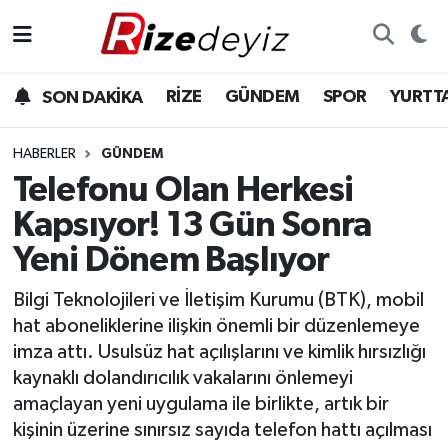
Spor
Rize Nöbetçi Eczaneler
RİZE
GÜNDEM
SPOR
YURTT
SON DAKİKA
Gündem
Rize Hava Durumu
HABERLER
GÜNDEM
Yurttan Haberler
Rize Trafik Yoğunluk Haritası
Telefonu Olan Herkesi
Kapsıyor! 13 Gün Sonra
Ekonomi
Süper Lig Puan Durumu ve Fikstür
Yeni Dönem Başlıyor
Teknoloji
Tüm Manşetler
Bilgi Teknolojileri ve İletişim Kurumu (BTK), mobil
hat aboneliklerine ilişkin önemli bir düzenlemeye
Sağlık
Son Dakika Haberleri
imza attı. Usulsüz hat açılışlarını ve kimlik hırsızlığı
kaynaklı dolandırıcılık vakalarını önlemeyi
Haber Arşivi
amaçlayan yeni uygulama ile birlikte, artık bir
kişinin üzerine sınırsız sayıda telefon hattı açılması