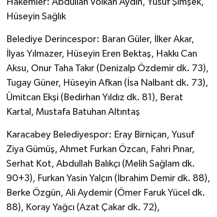
Hakemler: Abdullah Volkan Aydın, Yusuf Şimşek,
Hüseyin Sağlık
Belediye Derincespor: Baran Güler, İlker Akar,
İlyas Yılmazer, Hüseyin Eren Bektaş, Hakkı Can
Aksu, Onur Taha Takır (Denizalp Özdemir dk. 73),
Tugay Güner, Hüseyin Afkan (İsa Nalbant dk. 73),
Ümitcan Ekşi (Bedirhan Yıldız dk. 81), Berat
Kartal, Mustafa Batuhan Altıntaş
Karacabey Belediyespor: Eray Birniçan, Yusuf
Ziya Gümüş, Ahmet Furkan Özcan, Fahri Pınar,
Serhat Kot, Abdullah Balıkçı (Melih Sağlam dk.
90+3), Furkan Yasin Yalçın (İbrahim Demir dk. 88),
Berke Özgün, Ali Aydemir (Ömer Faruk Yücel dk.
88), Koray Yağcı (Azat Çakar dk. 72),