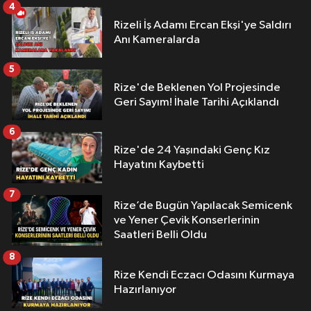
4
Rizeli İş Adamı Ercan Ekşi'ye Saldırı
Anı Kameralarda
5
Rize'de Beklenen Yol Projesinde
Geri Sayım! İhale Tarihi Açıklandı
6
Rize'de 24 Yaşındaki Genç Kız
Hayatını Kaybetti
7
Rize’de Bugün Yapılacak Semicenk
ve Yener Çevik Konserlerinin
Saatleri Belli Oldu
8
Rize Kendi Eczacı Odasını Kurmaya
Hazırlanıyor