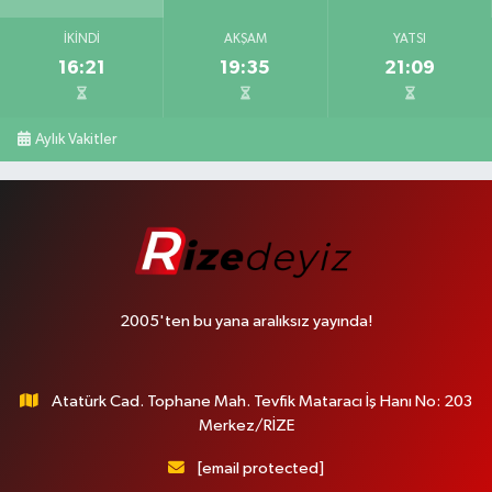
İKINDI
AKŞAM
YATSI
16:21
19:35
21:09
Aylık Vakitler
2005'ten bu yana aralıksız yayında!
Atatürk Cad. Tophane Mah. Tevfik Mataracı İş Hanı No: 203
Merkez/RİZE
[email protected]