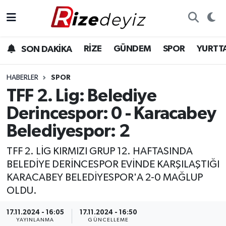
Spor
Rize Nöbetçi Eczaneler
RİZE
GÜNDEM
SPOR
YURTT
SON DAKİKA
Gündem
Rize Hava Durumu
HABERLER
SPOR
Yurttan Haberler
Rize Trafik Yoğunluk Haritası
TFF 2. Lig: Belediye
Derincespor: 0 - Karacabey
Ekonomi
Süper Lig Puan Durumu ve Fikstür
Belediyespor: 2
Teknoloji
Tüm Manşetler
TFF 2. LİG KIRMIZI GRUP 12. HAFTASINDA
BELEDİYE DERİNCESPOR EVİNDE KARŞILAŞTIĞI
Sağlık
Son Dakika Haberleri
KARACABEY BELEDİYESPOR'A 2-0 MAĞLUP
OLDU.
Haber Arşivi
17.11.2024 - 16:05
17.11.2024 - 16:50
YAYINLANMA
GÜNCELLEME