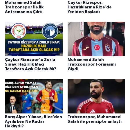
Mohammed Salah
Çaykur Rizespor,
Trabzonspor İle İlk
Hazırlıklarına Rize’de
Antremanına Çıktı
Yeniden Başladı
Çaykur Rizespor'a Zorlu
Muhammed Salah
Sınav: Hazırlık Maçı
Trabzonspor Formasını
Taraftara Açık Olacak Mı?
Giydi
Barış Alper Yılmaz, Rize’den
Trabzonspor, Muhammed
Ayrılırken Ne Kadar
Salah ile prensipte anlaştı
Haklıydı?