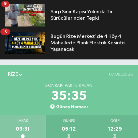
9
Sarp Sınır Kapısı Yolunda Tır
Sürücülerinden Tepki
10
Bugün Rize Merkez'de 4 Köy 4
Mahallede Planlı Elektrik Kesintisi
Yaşanacak
RİZE
07.08.2026
SONRAKI VAKTE KALAN
35:34
Güneş Namazı
İMSAK
GÜNEŞ
ÖĞLE
03:31
05:12
12:29