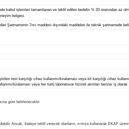
da kabul işlemleri tamamlanan ve teklif edilen bedelin % 20 oranından az olm
eneyim belgesi.
İdari Şartnamenin 7nci maddesi dışındaki maddeleri ile teknik şartnamede belir
ilen test karşılığı cihaz kullanımı/kiralaması veya kit karşılığı cihaz kullan
llanımı/kiralaması veya her türlü laboratuvar hizmet alımları benzer iş olarak k
ına göre belirlenecektir.
bilir. Ancak, ihaleye teklif verecek olanların, e-imza kullanarak EKAP üzerin