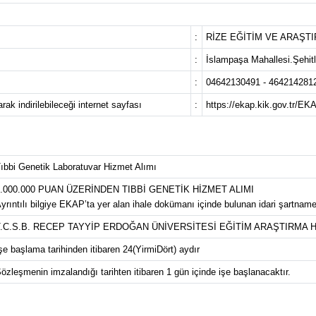
:
RİZE EĞİTİM VE ARAŞT
:
İslampaşa Mahallesi.Şehi
:
04642130491 - 464214281
ak indirilebileceği internet sayfası
:
https://ekap.kik.gov.tr/EK
ıbbi Genetik Laboratuvar Hizmet Alımı
.000.000 PUAN ÜZERİNDEN TIBBİ GENETİK HİZMET ALIMI
yrıntılı bilgiye EKAP’ta yer alan ihale dokümanı içinde bulunan idari şartnamed
T.C.S.B. RECEP TAYYİP ERDOĞAN ÜNİVERSİTESİ EĞİTİM ARAŞTIRMA 
şe başlama tarihinden itibaren 24(YirmiDört) aydır
özleşmenin imzalandığı tarihten itibaren 1 gün içinde işe başlanacaktır.