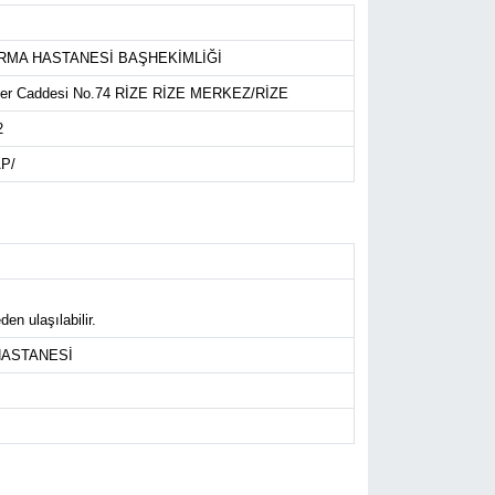
IRMA HASTANESİ BAŞHEKİMLİĞİ
tler Caddesi No.74 RİZE RİZE MERKEZ/RİZE
2
AP/
en ulaşılabilir.
HASTANESİ