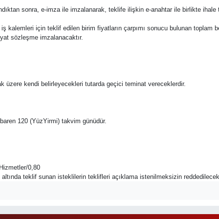
ıktan sonra, e-imza ile imzalanarak, teklife ilişkin e-anahtar ile birlikte ihal
 bu iş kalemleri için teklif edilen birim fiyatların çarpımı sonucu bulunan toplam b
 fiyat sözleşme imzalanacaktır.
ak üzere kendi belirleyecekleri tutarda geçici teminat vereceklerdir.
n itibaren 120 (YüzYirmi) takvim günüdür.
Hizmetler/0,80
ltında teklif sunan isteklilerin teklifleri açıklama istenilmeksizin reddedilecekt