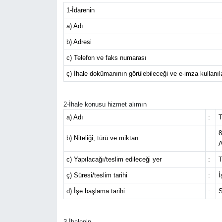
1-İdarenin
a) Adı
b) Adresi
c) Telefon ve faks numarası
ç) İhale dokümanının görülebileceği ve e-imza kullanılar
2-İhale konusu hizmet alımın
a) Adı
:
T
8
b) Niteliği, türü ve miktarı
:
A
c) Yapılacağı/teslim edileceği yer
:
ç) Süresi/teslim tarihi
:
İ
d) İşe başlama tarihi
:
S
3-İhalenin