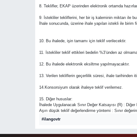
8. Teklifler, EKAP üzerinden elektronik ortamda hazırland
9. İstekliler tekliflerini, her bir iş kaleminin miktarı ile
İhale sonucunda, üzerine ihale yapılan istekli ile birim
10. Bu ihalede, işin tamamı için teklif verilecektir.
11. İstekliler teklif ettikleri bedelin %3’ünden az olmam
12. Bu ihalede elektronik eksiltme yapılmayacaktır.
13. Verilen tekliflerin geçerlilik süresi, ihale tarihinde
14.Konsorsiyum olarak ihaleye teklif verilemez.
15. Diğer hususlar:
İhalede Uygulanacak Sınır Değer Katsayısı (R) : Diğer 
Aşırı düşük teklif değerlendirme yöntemi : Sınır değerin a
#ilangovtr