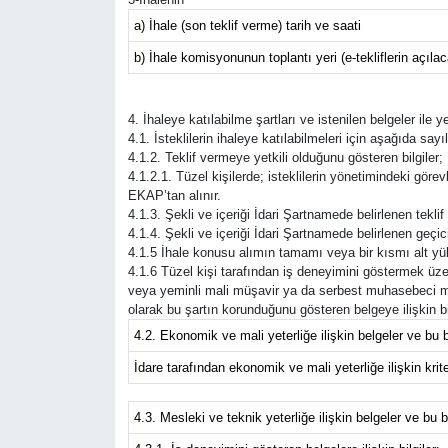
a) İhale (son teklif verme) tarih ve saati
b) İhale komisyonunun toplantı yeri (e-tekliflerin açıla
4. İhaleye katılabilme şartları ve istenilen belgeler ile 
4.1. İsteklilerin ihaleye katılabilmeleri için aşağıda sayıl
4.1.2. Teklif vermeye yetkili olduğunu gösteren bilgiler;
4.1.2.1. Tüzel kişilerde; isteklilerin yönetimindeki görevli
EKAP’tan alınır.
4.1.3. Şekli ve içeriği İdari Şartnamede belirlenen tekli
4.1.4. Şekli ve içeriği İdari Şartnamede belirlenen geçici 
4.1.5 İhale konusu alımın tamamı veya bir kısmı alt yük
4.1.6 Tüzel kişi tarafından iş deneyimini göstermek üzer
veya yeminli mali müşavir ya da serbest muhasebeci mali
olarak bu şartın korunduğunu gösteren belgeye ilişkin bil
4.2. Ekonomik ve mali yeterliğe ilişkin belgeler ve bu b
İdare tarafından ekonomik ve mali yeterliğe ilişkin kriter
4.3. Mesleki ve teknik yeterliğe ilişkin belgeler ve bu b