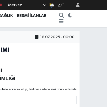
°
Merkez
18
27
18
SAĞLIK
RESMİ İLANLAR
32
38
16.07.2025 - 00:00
03
14
IMI
I
İMLİĞİ
hale edilecek olup, teklifler sadece elektronik ortamda