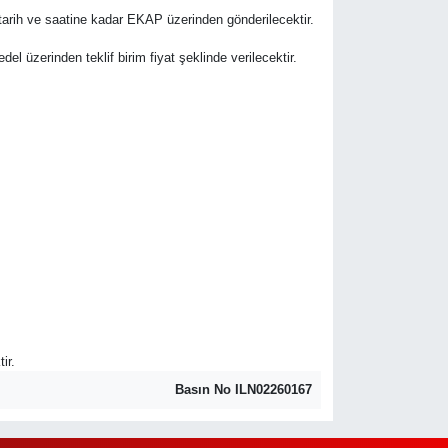
e tarih ve saatine kadar EKAP üzerinden gönderilecektir.
edel üzerinden teklif birim fiyat şeklinde verilecektir.
ir.
Basın No ILN02260167