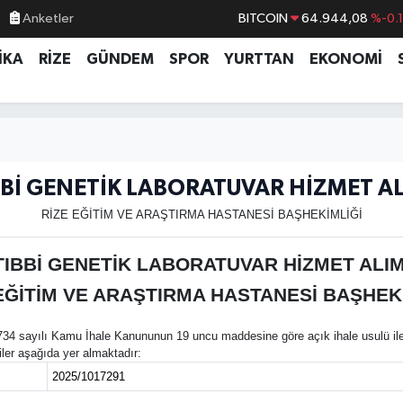
Anketler
BITCOIN
64.944,08
%-0.
DOLAR
47,7436
%0.
İKA
RİZE
GÜNDEM
SPOR
YURTTAN
EKONOMİ
EURO
55,2510
%0.
STERLİN
64,4811
%0.
GRAM ALTIN
6660.55
%0.
BİST100
13.779
%-
BBİ GENETİK LABORATUVAR HİZMET AL
RİZE EĞİTİM VE ARAŞTIRMA HASTANESİ BAŞHEKİMLİĞİ
TIBBİ GENETİK LABORATUVAR HİZMET ALIM
EĞİTİM VE ARAŞTIRMA HASTANESİ BAŞHEK
34 sayılı Kamu İhale Kanununun 19 uncu maddesine göre açık ihale usulü ile i
giler aşağıda yer almaktadır:
2025/1017291