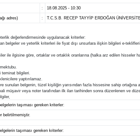
:
18.08.2025 - 10:30
cağı adres)
:
T.C.S.B. RECEP TAYYİP ERDOĞAN ÜNİVERSİT
yeterlik değerlendirmesinde uygulanacak kriterler:
an belgeler ve yeterlik kriterleri ile fiyat dışı unsurlara ilişkin bilgileri e-tek
ler ile ilgisine göre, ortaklar ve ortaklık oranlarına (halka arz edilen hisseler ha
f mektubu.
teminat bilgileri.
lenicilere yaptırılamaz.
e sunulan belgenin, tüzel kişiliğin yarısından fazla hissesine sahip ortağına a
 müşavir veya noter tarafından ilk ilan tarihinden sonra düzenlenen ve düzenle
giler,
elgelerin taşıması gereken kriterler:
 belirtilmemiştir.
elgelerin taşıması gereken kriterler: