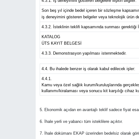
4.3.1. İş deneyimini gösteren belgelere ilişkin bilgiler:
Son beş yıl içinde bedel içeren bir sözleşme kapsamın
iş deneyimini gösteren belgeler veya teknolojik ürün d
4.3.2. İsteklinin teklifi kapsamında sunması gerektiği 
KATALOG
ÜTS KAYIT BELGESİ
4.3.3. Demonstrasyon yapılması istenmektedir.
4.4. Bu ihalede benzer iş olarak kabul edilecek işler:
4.4.1.
Kamu veya özel sağlık kurum/kuruluşlarında gerçekleştir
kullanımı/kiralaması veya sonucu kit karşılığı cihaz ku
5. Ekonomik açıdan en avantajlı teklif sadece fiyat esas
6. İhale yerli ve yabancı tüm isteklilere açıktır.
7. İhale dokümanı EKAP üzerinden bedelsiz olarak görüle