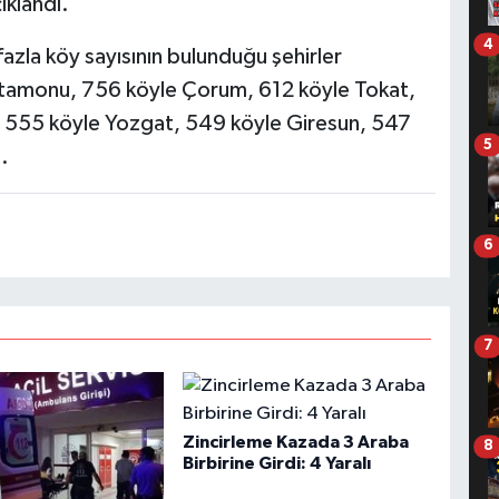
ıklandı.
4
azla köy sayısının bulunduğu şehirler
astamonu, 756 köyle Çorum, 612 köyle Tokat,
, 555 köyle Yozgat, 549 köyle Giresun, 547
5
.
6
7
Zincirleme Kazada 3 Araba
8
Birbirine Girdi: 4 Yaralı