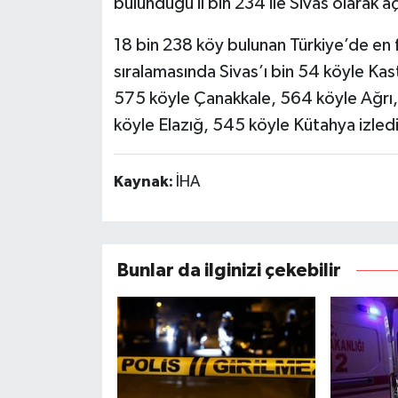
bulunduğu il bin 234 ile Sivas olarak aç
18 bin 238 köy bulunan Türkiye’de en f
sıralamasında Sivas’ı bin 54 köyle K
575 köyle Çanakkale, 564 köyle Ağrı
köyle Elazığ, 545 köyle Kütahya izledi
Kaynak:
İHA
Bunlar da ilginizi çekebilir