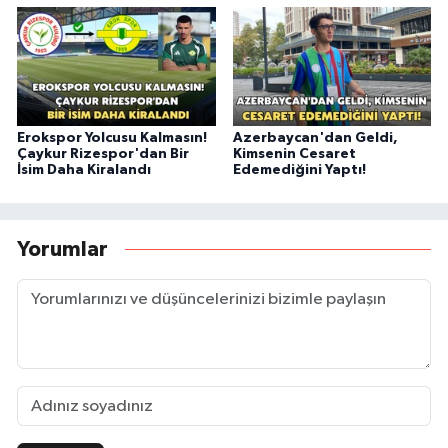
Erokspor Yolcusu Kalmasın!
Azerbaycan'dan Geldi,
Çaykur Rizespor'dan Bir
Kimsenin Cesaret
İsim Daha Kiralandı
Edemediğini Yaptı!
Yorumlar