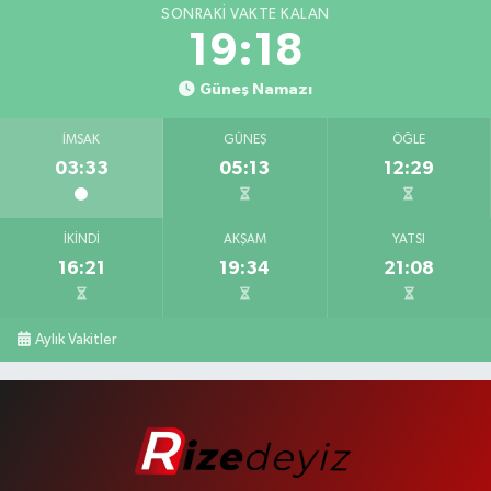
SONRAKI VAKTE KALAN
19:17
Güneş Namazı
İMSAK
GÜNEŞ
ÖĞLE
03:33
05:13
12:29
İKINDI
AKŞAM
YATSI
16:21
19:34
21:08
Aylık Vakitler