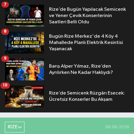
7
Rize’de Bugün Yapılacak Semicenk
ve Yener Çevik Konserlerinin
Saatleri Belli Oldu
8
Bugün Rize Merkez'de 4 Köy 4
Mahallede Planlı Elektrik Kesintisi
Yaşanacak
9
Barış Alper Yılmaz, Rize’den
Ayrılırken Ne Kadar Haklıydı?
10
Rize’de Semicenk Rüzgârı Esecek:
Ücretsiz Konserler Bu Akşam
RİZE
08.08.2026