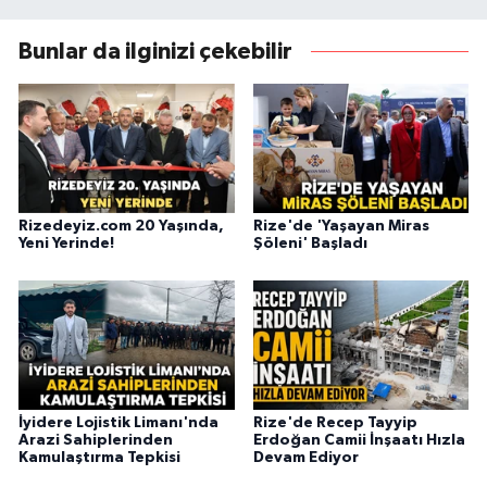
Bunlar da ilginizi çekebilir
Rizedeyiz.com 20 Yaşında,
Rize'de 'Yaşayan Miras
Yeni Yerinde!
Şöleni' Başladı
İyidere Lojistik Limanı'nda
Rize'de Recep Tayyip
Arazi Sahiplerinden
Erdoğan Camii İnşaatı Hızla
Kamulaştırma Tepkisi
Devam Ediyor