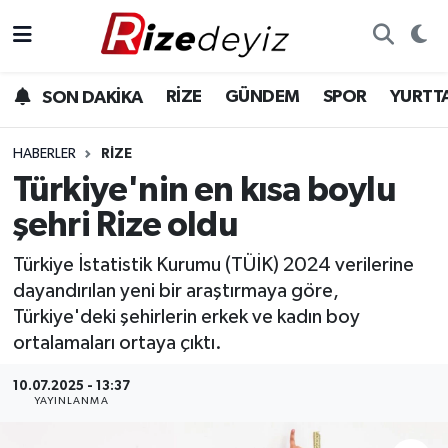
Spor
Rize Nöbetçi Eczaneler
RİZE
GÜNDEM
SPOR
YURTT
SON DAKİKA
Gündem
Rize Hava Durumu
HABERLER
RIZE
Yurttan Haberler
Rize Trafik Yoğunluk Haritası
Türkiye'nin en kısa boylu
şehri Rize oldu
Ekonomi
Süper Lig Puan Durumu ve Fikstür
Türkiye İstatistik Kurumu (TÜİK) 2024 verilerine
Teknoloji
Tüm Manşetler
dayandırılan yeni bir araştırmaya göre,
Türkiye'deki şehirlerin erkek ve kadın boy
Sağlık
Son Dakika Haberleri
ortalamaları ortaya çıktı.
Haber Arşivi
10.07.2025 - 13:37
YAYINLANMA